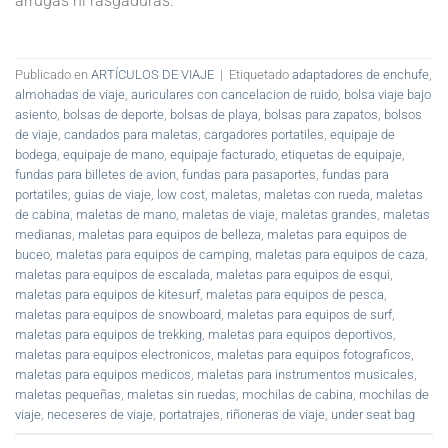
arrugas ni rasgaduras.
Publicado en
ARTÍCULOS DE VIAJE
|
Etiquetado
adaptadores de enchufe
,
almohadas de viaje
,
auriculares con cancelacion de ruido
,
bolsa viaje bajo
asiento
,
bolsas de deporte
,
bolsas de playa
,
bolsas para zapatos
,
bolsos
de viaje
,
candados para maletas
,
cargadores portatiles
,
equipaje de
bodega
,
equipaje de mano
,
equipaje facturado
,
etiquetas de equipaje
,
fundas para billetes de avion
,
fundas para pasaportes
,
fundas para
portatiles
,
guias de viaje
,
low cost
,
maletas
,
maletas con rueda
,
maletas
de cabina
,
maletas de mano
,
maletas de viaje
,
maletas grandes
,
maletas
medianas
,
maletas para equipos de belleza
,
maletas para equipos de
buceo
,
maletas para equipos de camping
,
maletas para equipos de caza
,
maletas para equipos de escalada
,
maletas para equipos de esqui
,
maletas para equipos de kitesurf
,
maletas para equipos de pesca
,
maletas para equipos de snowboard
,
maletas para equipos de surf
,
maletas para equipos de trekking
,
maletas para equipos deportivos
,
maletas para equipos electronicos
,
maletas para equipos fotograficos
,
maletas para equipos medicos
,
maletas para instrumentos musicales
,
maletas pequeñas
,
maletas sin ruedas
,
mochilas de cabina
,
mochilas de
viaje
,
neceseres de viaje
,
portatrajes
,
riñoneras de viaje
,
under seat bag