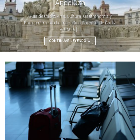
Andaluza
Guía de Cádiz: Arte, Cultura, Gastronomía y
Entretenimiento La magnífica Catedral de Cádiz
Visita la [...]
CONTINUAR LEYENDO
→