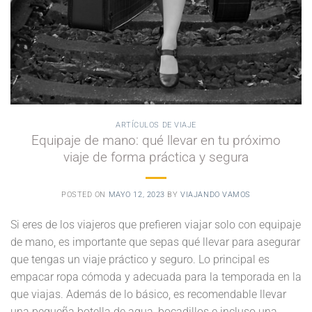
ARTÍCULOS DE VIAJE
Equipaje de mano: qué llevar en tu próximo
viaje de forma práctica y segura
POSTED ON
MAYO 12, 2023
BY
VIAJANDO VAMOS
Si eres de los viajeros que prefieren viajar solo con equipaje
de mano, es importante que sepas qué llevar para asegurar
que tengas un viaje práctico y seguro. Lo principal es
empacar ropa cómoda y adecuada para la temporada en la
que viajas. Además de lo básico, es recomendable llevar
una pequeña botella de agua, bocadillos e incluso una