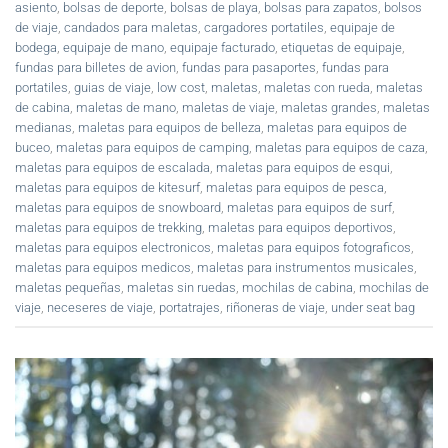
asiento
,
bolsas de deporte
,
bolsas de playa
,
bolsas para zapatos
,
bolsos
de viaje
,
candados para maletas
,
cargadores portatiles
,
equipaje de
bodega
,
equipaje de mano
,
equipaje facturado
,
etiquetas de equipaje
,
fundas para billetes de avion
,
fundas para pasaportes
,
fundas para
portatiles
,
guias de viaje
,
low cost
,
maletas
,
maletas con rueda
,
maletas
de cabina
,
maletas de mano
,
maletas de viaje
,
maletas grandes
,
maletas
medianas
,
maletas para equipos de belleza
,
maletas para equipos de
buceo
,
maletas para equipos de camping
,
maletas para equipos de caza
,
maletas para equipos de escalada
,
maletas para equipos de esqui
,
maletas para equipos de kitesurf
,
maletas para equipos de pesca
,
maletas para equipos de snowboard
,
maletas para equipos de surf
,
maletas para equipos de trekking
,
maletas para equipos deportivos
,
maletas para equipos electronicos
,
maletas para equipos fotograficos
,
maletas para equipos medicos
,
maletas para instrumentos musicales
,
maletas pequeñas
,
maletas sin ruedas
,
mochilas de cabina
,
mochilas de
viaje
,
neceseres de viaje
,
portatrajes
,
riñoneras de viaje
,
under seat bag