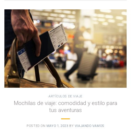
ARTÍCULOS DE VIAJE
Mochilas de viaje: comodidad y estilo para
tus aventuras
POSTED ON
MAYO 1, 2023
BY
VIAJANDO VAMOS