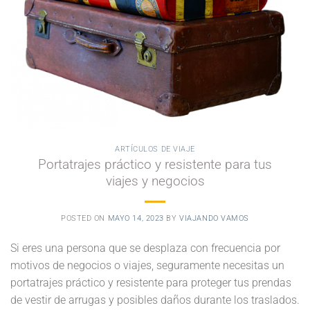
ARTÍCULOS DE VIAJE
Portatrajes práctico y resistente para tus
viajes y negocios
POSTED ON
MAYO 14, 2023
BY
VIAJANDO VAMOS
Si eres una persona que se desplaza con frecuencia por
motivos de negocios o viajes, seguramente necesitas un
portatrajes práctico y resistente para proteger tus prendas
de vestir de arrugas y posibles daños durante los traslados.