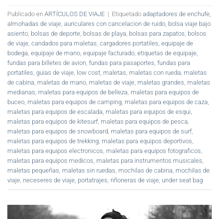
Publicado en
ARTÍCULOS DE VIAJE
|
Etiquetado
adaptadores de enchufe
,
almohadas de viaje
,
auriculares con cancelacion de ruido
,
bolsa viaje bajo
asiento
,
bolsas de deporte
,
bolsas de playa
,
bolsas para zapatos
,
bolsos
de viaje
,
candados para maletas
,
cargadores portatiles
,
equipaje de
bodega
,
equipaje de mano
,
equipaje facturado
,
etiquetas de equipaje
,
fundas para billetes de avion
,
fundas para pasaportes
,
fundas para
portatiles
,
guias de viaje
,
low cost
,
maletas
,
maletas con rueda
,
maletas
de cabina
,
maletas de mano
,
maletas de viaje
,
maletas grandes
,
maletas
medianas
,
maletas para equipos de belleza
,
maletas para equipos de
buceo
,
maletas para equipos de camping
,
maletas para equipos de caza
,
maletas para equipos de escalada
,
maletas para equipos de esqui
,
maletas para equipos de kitesurf
,
maletas para equipos de pesca
,
maletas para equipos de snowboard
,
maletas para equipos de surf
,
maletas para equipos de trekking
,
maletas para equipos deportivos
,
maletas para equipos electronicos
,
maletas para equipos fotograficos
,
maletas para equipos medicos
,
maletas para instrumentos musicales
,
maletas pequeñas
,
maletas sin ruedas
,
mochilas de cabina
,
mochilas de
viaje
,
neceseres de viaje
,
portatrajes
,
riñoneras de viaje
,
under seat bag