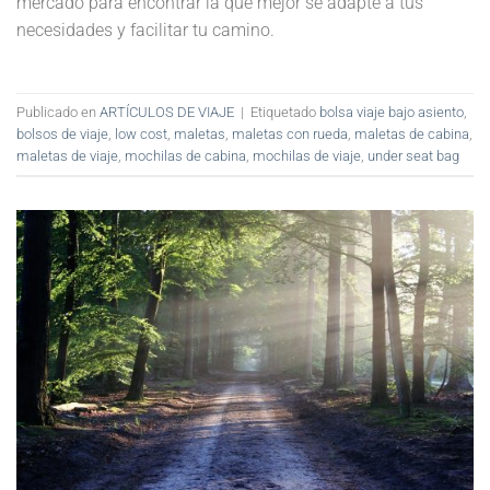
mercado para encontrar la que mejor se adapte a tus
necesidades y facilitar tu camino.
Publicado en
ARTÍCULOS DE VIAJE
|
Etiquetado
bolsa viaje bajo asiento
,
bolsos de viaje
,
low cost
,
maletas
,
maletas con rueda
,
maletas de cabina
,
maletas de viaje
,
mochilas de cabina
,
mochilas de viaje
,
under seat bag