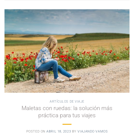
ARTÍCULOS DE VIAJE
Maletas con ruedas: la solución más
práctica para tus viajes
POSTED ON
ABRIL 18, 2023
BY
VIAJANDO VAMOS