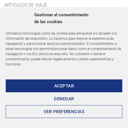
ARTÍCULOS DE VIAJE
Gestionar el consentimiento
CIUDADES DE ESPAÑA
de las cookies
COSTA DEL SOL
Utilizamos tecnologías como las cookies para almacenar y/o acceder a la
ISLAS CANARIAS
información del dispositivo. Lo hacemos para mejorar la experiencia de
navegación y para mostrar anuncios personalizados. El consentimiento a
estas tecnologías nos permitirá procesar datos como el comportamiento de
navegación o los ID's únicos en este sitio. No consentir o retirar el
consentimiento, puede afectar negativamente a ciertas características y
Cádiz: Tesoro en la Costa Andaluza
funciones.
Guía de Madrid: Arte, Cultura, Gastronomía y
Entretenimiento
ACEPTAR
Guía de Madrid: Arte, Cultura, Gastronomía y
Entretenimiento
DENEGAR
Algeciras: Belleza en la Costa del Sol
VER PREFERENCIAS
Zamora: La joya histórica de España