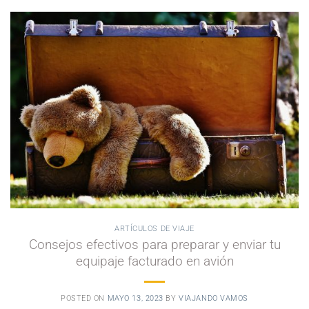
ARTÍCULOS DE VIAJE
Consejos efectivos para preparar y enviar tu
equipaje facturado en avión
POSTED ON
MAYO 13, 2023
BY
VIAJANDO VAMOS