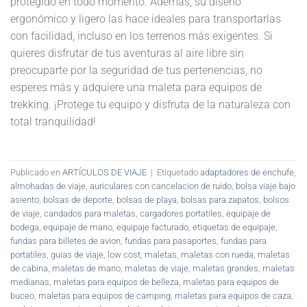
protegido en todo momento. Además, su diseño
ergonómico y ligero las hace ideales para transportarlas
con facilidad, incluso en los terrenos más exigentes. Si
quieres disfrutar de tus aventuras al aire libre sin
preocuparte por la seguridad de tus pertenencias, no
esperes más y adquiere una maleta para equipos de
trekking. ¡Protege tu equipo y disfruta de la naturaleza con
total tranquilidad!
Publicado en
ARTÍCULOS DE VIAJE
|
Etiquetado
adaptadores de enchufe
,
almohadas de viaje
,
auriculares con cancelacion de ruido
,
bolsa viaje bajo
asiento
,
bolsas de deporte
,
bolsas de playa
,
bolsas para zapatos
,
bolsos
de viaje
,
candados para maletas
,
cargadores portatiles
,
equipaje de
bodega
,
equipaje de mano
,
equipaje facturado
,
etiquetas de equipaje
,
fundas para billetes de avion
,
fundas para pasaportes
,
fundas para
portatiles
,
guias de viaje
,
low cost
,
maletas
,
maletas con rueda
,
maletas
de cabina
,
maletas de mano
,
maletas de viaje
,
maletas grandes
,
maletas
medianas
,
maletas para equipos de belleza
,
maletas para equipos de
buceo
,
maletas para equipos de camping
,
maletas para equipos de caza
,