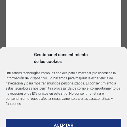
Gestionar el consentimiento
de las cookies
Utilizamos tecnologías como las cookies para almacenar y/o acceder a la
información del dispositivo. Lo hacemos para mejorar la experiencia de
navegación y para mostrar anuncios personalizados. El consentimiento a
estas tecnologías nos permitirá procesar datos como el comportamiento de
navegación o los ID's únicos en este sitio. No consentir o retirar el
consentimiento, puede afectar negativamente a ciertas características y
funciones.
ACEPTAR