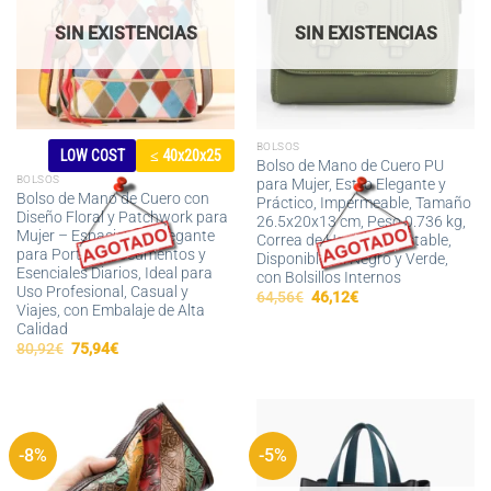
SIN EXISTENCIAS
SIN EXISTENCIAS
BOLSOS
LOW COST
≤ 40x20x25
Bolso de Mano de Cuero PU
BOLSOS
para Mujer, Estilo Elegante y
Bolso de Mano de Cuero con
Práctico, Impermeable, Tamaño
Diseño Floral y Patchwork para
26.5x20x13 cm, Peso 0.736 kg,
Mujer – Espacioso y Elegante
Correa de Hombro Ajustable,
para Portátil, Documentos y
Disponible en Negro y Verde,
Esenciales Diarios, Ideal para
con Bolsillos Internos
Uso Profesional, Casual y
El
El
64,56
€
46,12
€
Viajes, con Embalaje de Alta
precio
precio
original
actual
Calidad
era:
es:
El
El
80,92
€
75,94
€
64,56€.
46,12€.
precio
precio
original
actual
era:
es:
80,92€.
75,94€.
-8%
-5%