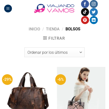
Saltar
al
contenido
INICIO
/
TIENDA
/
BOLSOS
FILTRAR
-29%
-6%