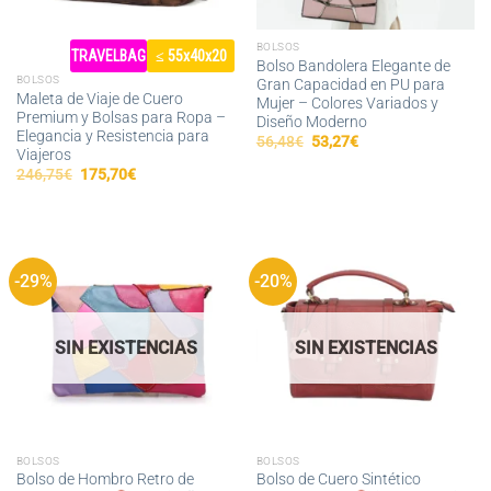
BOLSOS
TRAVELBAG
≤ 55x40x20
Bolso Bandolera Elegante de
BOLSOS
Gran Capacidad en PU para
Maleta de Viaje de Cuero
Mujer – Colores Variados y
Premium y Bolsas para Ropa –
Diseño Moderno
Elegancia y Resistencia para
El
El
56,48
€
53,27
€
Viajeros
precio
precio
original
actual
El
El
246,75
€
175,70
€
era:
es:
precio
precio
56,48€.
53,27€.
original
actual
era:
es:
246,75€.
175,70€.
-29%
-20%
SIN EXISTENCIAS
SIN EXISTENCIAS
BOLSOS
BOLSOS
Bolso de Hombro Retro de
Bolso de Cuero Sintético