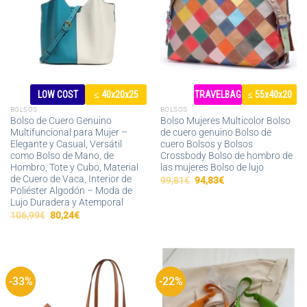
LOW COST
≤ 40x20x25
TRAVELBAG
≤ 55x40x20
BOLSOS
BOLSOS
Bolso de Cuero Genuino
Bolso Mujeres Multicolor Bolso
Multifuncional para Mujer –
de cuero genuino Bolso de
Elegante y Casual, Versátil
cuero Bolsos y Bolsos
como Bolso de Mano, de
Crossbody Bolso de hombro de
Hombro, Tote y Cubo, Material
las mujeres Bolso de lujo
de Cuero de Vaca, Interior de
El
El
99,81
€
94,83
€
precio
precio
Poliéster Algodón – Moda de
original
actual
Lujo Duradera y Atemporal
era:
es:
El
El
106,99
€
80,24
€
99,81€.
94,83€.
precio
precio
original
actual
era:
es:
106,99€.
80,24€.
-33%
-22%