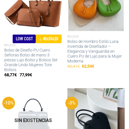
BOLSOS
LOW COST
≤ 40x30x20
Bolso de Hombro Estilo Luna
BOLSOS
Invertida de Diseñador –
Bolso de Diseño PU Cuero
Elegancia y Vanguardia en
Señoras Bolso de mano 3
Cuero PU de Lujo para la Mujer
piezas Lujo Bolso y Bolsos Set
Moderna
Grande Lindo Mujeres Tote
El
El
80,41
€
62,54
€
Bolsos
precio
precio
original
actual
Rango
68,77
€
-
77,99
€
era:
es:
de
80,41€.
62,54€.
precios:
desde
68,77€
hasta
77,99€
-10%
-3%
SIN EXISTENCIAS