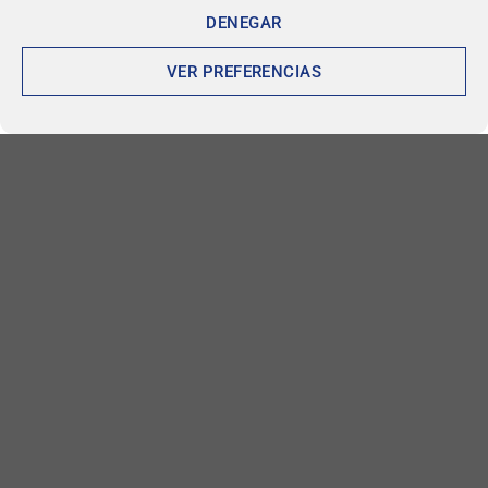
BOLSOS
LOW COST
≤ 40x30x20
DENEGAR
Bolso de Hombro Versátil y
BOLSOS
Elegante: Práctico y Chic
Bolso de Mano de Lujo para
26,90
€
VER PREFERENCIAS
Mujer en Cuero Suave, Diseño
Exclusivo y Elegante, Amplio
Espacio Interior, Estilo
Sofisticado, Tamaño Práctico ≤
40x30x20 cm
83,03
€
BOLSOS
LOW COST
Bolso LA FESTIN marca de lujo