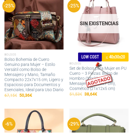
-25%
-25%
SIN EXISTENCIAS
BOLSOS
LOW COST
≤ 40x30x20
Bolso Bohemia de Cuero
BOLSOS
Genuino para Mujer – Estilo
Set de Bolsos para Mujer en PU
Versátil como Bolso de
Cuero – 3 Piezas: Bolso de
Mensajero y Mano, Tamaño
Hombro (33x30x14 cm),
Compacto 22x7x15 cm, Ligero y
Mensajero (21x17x7 cm),
Espacioso para Documentos y
Cosmético (21x12x5 cm)
Esenciales, Ideal para Uso Diario
El
El
51,53
€
38,64
€
El
El
67,15
€
50,36
€
precio
precio
precio
precio
original
actual
original
actual
era:
es:
era:
es:
51,53€.
38,64€.
67,15€.
50,36€.
-6%
-29%