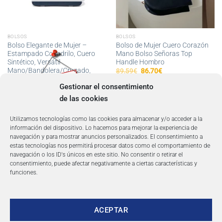
BOLSOS
BOLSOS
Bolso Elegante de Mujer –
Bolso de Mujer Cuero Corazón
Estampado Cocodrilo, Cuero
Mano Bolso Señoras Top
Sintético, Versátil
Handle Hombro
Mano/Bandolera/Cruzado,
El
El
89,59
€
86,70
€
precio
precio
Moda Casual, Interior Algodón
original
actual
Gestionar el consentimiento
Poliéster
era:
es:
Rango
85,50
€
-
120,15
€
89,59€.
86,70€.
de las cookies
de
precios:
desde
Utilizamos tecnologías como las cookies para almacenar y/o acceder a la
85,50€
hasta
información del dispositivo. Lo hacemos para mejorar la experiencia de
120,15€
navegación y para mostrar anuncios personalizados. El consentimiento a
estas tecnologías nos permitirá procesar datos como el comportamiento de
navegación o los ID's únicos en este sitio. No consentir o retirar el
consentimiento, puede afectar negativamente a ciertas características y
funciones.
ACEPTAR