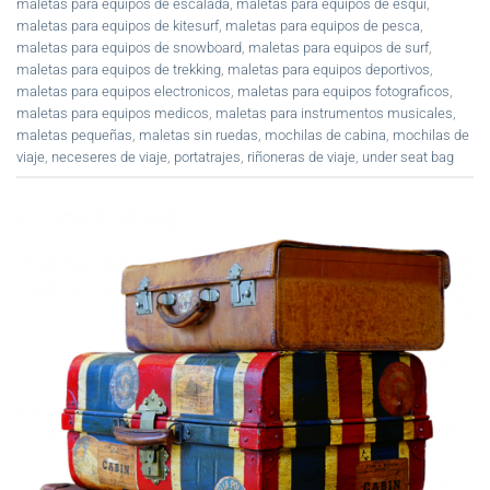
maletas para equipos de escalada
,
maletas para equipos de esqui
,
maletas para equipos de kitesurf
,
maletas para equipos de pesca
,
maletas para equipos de snowboard
,
maletas para equipos de surf
,
maletas para equipos de trekking
,
maletas para equipos deportivos
,
maletas para equipos electronicos
,
maletas para equipos fotograficos
,
maletas para equipos medicos
,
maletas para instrumentos musicales
,
maletas pequeñas
,
maletas sin ruedas
,
mochilas de cabina
,
mochilas de
viaje
,
neceseres de viaje
,
portatrajes
,
riñoneras de viaje
,
under seat bag