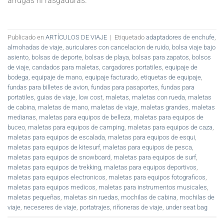
arrugas ni rasgaduras.
Publicado en
ARTÍCULOS DE VIAJE
|
Etiquetado
adaptadores de enchufe
,
almohadas de viaje
,
auriculares con cancelacion de ruido
,
bolsa viaje bajo
asiento
,
bolsas de deporte
,
bolsas de playa
,
bolsas para zapatos
,
bolsos
de viaje
,
candados para maletas
,
cargadores portatiles
,
equipaje de
bodega
,
equipaje de mano
,
equipaje facturado
,
etiquetas de equipaje
,
fundas para billetes de avion
,
fundas para pasaportes
,
fundas para
portatiles
,
guias de viaje
,
low cost
,
maletas
,
maletas con rueda
,
maletas
de cabina
,
maletas de mano
,
maletas de viaje
,
maletas grandes
,
maletas
medianas
,
maletas para equipos de belleza
,
maletas para equipos de
buceo
,
maletas para equipos de camping
,
maletas para equipos de caza
,
maletas para equipos de escalada
,
maletas para equipos de esqui
,
maletas para equipos de kitesurf
,
maletas para equipos de pesca
,
maletas para equipos de snowboard
,
maletas para equipos de surf
,
maletas para equipos de trekking
,
maletas para equipos deportivos
,
maletas para equipos electronicos
,
maletas para equipos fotograficos
,
maletas para equipos medicos
,
maletas para instrumentos musicales
,
maletas pequeñas
,
maletas sin ruedas
,
mochilas de cabina
,
mochilas de
viaje
,
neceseres de viaje
,
portatrajes
,
riñoneras de viaje
,
under seat bag