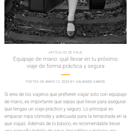
ARTÍCULOS DE VIAJE
Equipaje de mano: qué llevar en tu próximo
viaje de forma práctica y segura
POSTED ON
MAYO 12, 2023
BY
VIAJANDO VAMOS
Si eres de los viajeros que prefieren viajar solo con equipaje
de mano, es importante que sepas qué llevar para asegurar
que tengas un viaje práctico y seguro. Lo principal es
empacar ropa cómoda y adecuada para la temporada en la
que viajas. Además de lo básico, es recomendable llevar
una pequeña botella de agua, bocadillos e incluso una