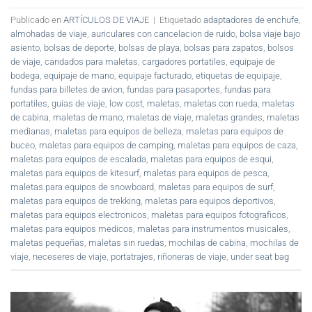
Publicado en
ARTÍCULOS DE VIAJE
|
Etiquetado
adaptadores de enchufe
,
almohadas de viaje
,
auriculares con cancelacion de ruido
,
bolsa viaje bajo
asiento
,
bolsas de deporte
,
bolsas de playa
,
bolsas para zapatos
,
bolsos
de viaje
,
candados para maletas
,
cargadores portatiles
,
equipaje de
bodega
,
equipaje de mano
,
equipaje facturado
,
etiquetas de equipaje
,
fundas para billetes de avion
,
fundas para pasaportes
,
fundas para
portatiles
,
guias de viaje
,
low cost
,
maletas
,
maletas con rueda
,
maletas
de cabina
,
maletas de mano
,
maletas de viaje
,
maletas grandes
,
maletas
medianas
,
maletas para equipos de belleza
,
maletas para equipos de
buceo
,
maletas para equipos de camping
,
maletas para equipos de caza
,
maletas para equipos de escalada
,
maletas para equipos de esqui
,
maletas para equipos de kitesurf
,
maletas para equipos de pesca
,
maletas para equipos de snowboard
,
maletas para equipos de surf
,
maletas para equipos de trekking
,
maletas para equipos deportivos
,
maletas para equipos electronicos
,
maletas para equipos fotograficos
,
maletas para equipos medicos
,
maletas para instrumentos musicales
,
maletas pequeñas
,
maletas sin ruedas
,
mochilas de cabina
,
mochilas de
viaje
,
neceseres de viaje
,
portatrajes
,
riñoneras de viaje
,
under seat bag