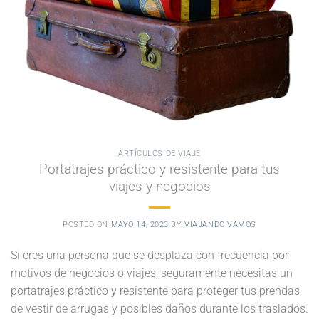
ARTÍCULOS DE VIAJE
Portatrajes práctico y resistente para tus
viajes y negocios
POSTED ON
MAYO 14, 2023
BY
VIAJANDO VAMOS
Si eres una persona que se desplaza con frecuencia por
motivos de negocios o viajes, seguramente necesitas un
portatrajes práctico y resistente para proteger tus prendas
de vestir de arrugas y posibles daños durante los traslados.