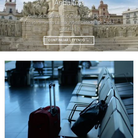
Andaluza
Guía de Cádiz: Arte, Cultura, Gastronomía y
Entretenimiento La magnífica Catedral de Cádiz
Visita la [...]
CONTINUAR LEYENDO
→