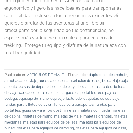
protegido en todo momento. Además, su diseño
ergonómico y ligero las hace ideales para transportarlas
con facilidad, incluso en los terrenos más exigentes. Si
quieres disfrutar de tus aventuras al aire libre sin
preocuparte por la seguridad de tus pertenencias, no
esperes más y adquiere una maleta para equipos de
trekking. ¡Protege tu equipo y disfruta de la naturaleza con
total tranquilidad!
Publicado en
ARTÍCULOS DE VIAJE
|
Etiquetado
adaptadores de enchufe
,
almohadas de viaje
,
auriculares con cancelacion de ruido
,
bolsa viaje bajo
asiento
,
bolsas de deporte
,
bolsas de playa
,
bolsas para zapatos
,
bolsos
de viaje
,
candados para maletas
,
cargadores portatiles
,
equipaje de
bodega
,
equipaje de mano
,
equipaje facturado
,
etiquetas de equipaje
,
fundas para billetes de avion
,
fundas para pasaportes
,
fundas para
portatiles
,
guias de viaje
,
low cost
,
maletas
,
maletas con rueda
,
maletas
de cabina
,
maletas de mano
,
maletas de viaje
,
maletas grandes
,
maletas
medianas
,
maletas para equipos de belleza
,
maletas para equipos de
buceo
,
maletas para equipos de camping
,
maletas para equipos de caza
,