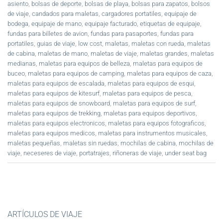
asiento
,
bolsas de deporte
,
bolsas de playa
,
bolsas para zapatos
,
bolsos
de viaje
,
candados para maletas
,
cargadores portatiles
,
equipaje de
bodega
,
equipaje de mano
,
equipaje facturado
,
etiquetas de equipaje
,
fundas para billetes de avion
,
fundas para pasaportes
,
fundas para
portatiles
,
guias de viaje
,
low cost
,
maletas
,
maletas con rueda
,
maletas
de cabina
,
maletas de mano
,
maletas de viaje
,
maletas grandes
,
maletas
medianas
,
maletas para equipos de belleza
,
maletas para equipos de
buceo
,
maletas para equipos de camping
,
maletas para equipos de caza
,
maletas para equipos de escalada
,
maletas para equipos de esqui
,
maletas para equipos de kitesurf
,
maletas para equipos de pesca
,
maletas para equipos de snowboard
,
maletas para equipos de surf
,
maletas para equipos de trekking
,
maletas para equipos deportivos
,
maletas para equipos electronicos
,
maletas para equipos fotograficos
,
maletas para equipos medicos
,
maletas para instrumentos musicales
,
maletas pequeñas
,
maletas sin ruedas
,
mochilas de cabina
,
mochilas de
viaje
,
neceseres de viaje
,
portatrajes
,
riñoneras de viaje
,
under seat bag
ARTÍCULOS DE VIAJE