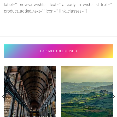
label="" browse_wishlist_text="" already_in_wishslist_text=""
product_added_text="" icon="" link_classes=""]
CAPITALES DEL MUNDO