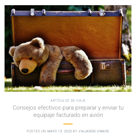
ARTÍCULOS DE VIAJE
Consejos efectivos para preparar y enviar tu
equipaje facturado en avión
POSTED ON
MAYO 13, 2023
BY
VIAJANDO VAMOS