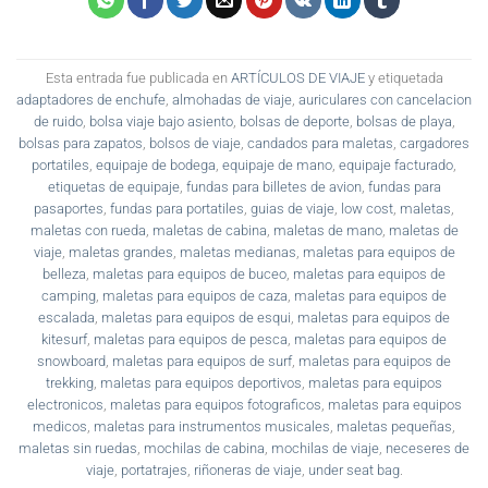
Esta entrada fue publicada en
ARTÍCULOS DE VIAJE
y etiquetada
adaptadores de enchufe
,
almohadas de viaje
,
auriculares con cancelacion
de ruido
,
bolsa viaje bajo asiento
,
bolsas de deporte
,
bolsas de playa
,
bolsas para zapatos
,
bolsos de viaje
,
candados para maletas
,
cargadores
portatiles
,
equipaje de bodega
,
equipaje de mano
,
equipaje facturado
,
etiquetas de equipaje
,
fundas para billetes de avion
,
fundas para
pasaportes
,
fundas para portatiles
,
guias de viaje
,
low cost
,
maletas
,
maletas con rueda
,
maletas de cabina
,
maletas de mano
,
maletas de
viaje
,
maletas grandes
,
maletas medianas
,
maletas para equipos de
belleza
,
maletas para equipos de buceo
,
maletas para equipos de
camping
,
maletas para equipos de caza
,
maletas para equipos de
escalada
,
maletas para equipos de esqui
,
maletas para equipos de
kitesurf
,
maletas para equipos de pesca
,
maletas para equipos de
snowboard
,
maletas para equipos de surf
,
maletas para equipos de
trekking
,
maletas para equipos deportivos
,
maletas para equipos
electronicos
,
maletas para equipos fotograficos
,
maletas para equipos
medicos
,
maletas para instrumentos musicales
,
maletas pequeñas
,
maletas sin ruedas
,
mochilas de cabina
,
mochilas de viaje
,
neceseres de
viaje
,
portatrajes
,
riñoneras de viaje
,
under seat bag
.