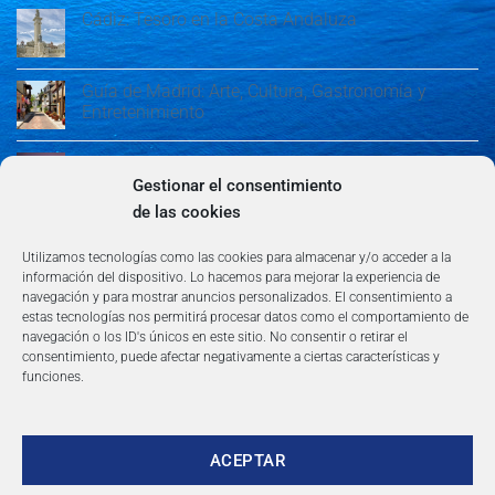
Cádiz: Tesoro en la Costa Andaluza
Guía de Madrid: Arte, Cultura, Gastronomía y
Entretenimiento
Guía de Madrid: Arte, Cultura, Gastronomía y
Entretenimiento
Gestionar el consentimiento
de las cookies
Algeciras: Belleza en la Costa del Sol
Utilizamos tecnologías como las cookies para almacenar y/o acceder a la
información del dispositivo. Lo hacemos para mejorar la experiencia de
navegación y para mostrar anuncios personalizados. El consentimiento a
estas tecnologías nos permitirá procesar datos como el comportamiento de
navegación o los ID's únicos en este sitio. No consentir o retirar el
consentimiento, puede afectar negativamente a ciertas características y
funciones.
AVISO LEGAL
POLÍTICA DE PRIVACIDAD
TÉRMINOS Y CONDICIONES
NEWSLETTER
BLOG
CONTACTO
Copyright 2026 ©
360group.es
ACEPTAR