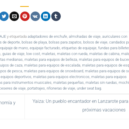
IAJE
y etiquetada
adaptadores de enchufe
,
almohadas de viaje
,
auriculares con
s de deporte
,
bolsas de playa
,
bolsas para zapatos
,
bolsos de viaje
,
candados p
equipaje de mano
,
equipaje facturado
,
etiquetas de equipaje
,
fundas para billete
s
,
guias de viaje
,
low cost
,
maletas
,
maletas con rueda
,
maletas de cabina
,
male
tas medianas
,
maletas para equipos de belleza
,
maletas para equipos de buce
uipos de caza
,
maletas para equipos de escalada
,
maletas para equipos de esq
ipos de pesca
,
maletas para equipos de snowboard
,
maletas para equipos de su
 equipos deportivos
,
maletas para equipos electronicos
,
maletas para equipos
s para instrumentos musicales
,
maletas pequeñas
,
maletas sin ruedas
,
mochi
ceseres de viaje
,
portatrajes
,
riñoneras de viaje
,
under seat bag
.
Yaiza: Un pueblo encantador en Lanzarote para
onomía y
próximas vacaciones