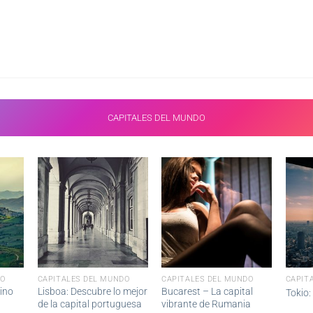
CAPITALES DEL MUNDO
DO
CAPITALES DEL MUNDO
CAPITALES DEL MUNDO
CAPIT
ino
Lisboa: Descubre lo mejor
Bucarest – La capital
Tokio:
de la capital portuguesa
vibrante de Rumania