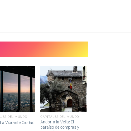
ALES DEL MUNDO
CAPITALES DEL MUNDO
Andorra la Vella: El
 La Vibrante Ciudad
paraíso de compras y