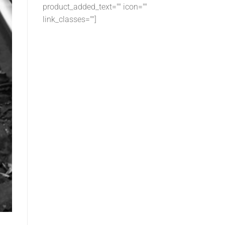
product_added_text="" icon=""
link_classes=""]