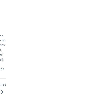
ara
s de
tas
o
,
ui
,
rf
,
las
 tus