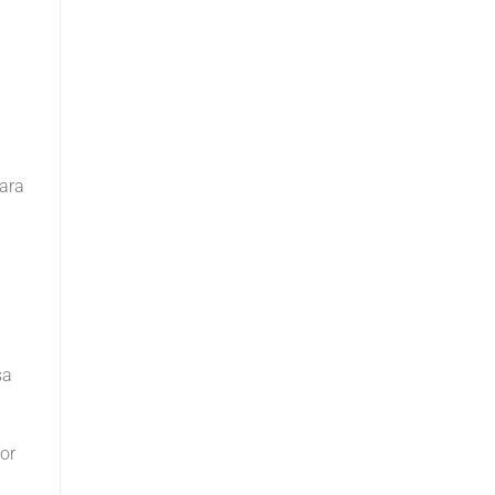
para
sa
or