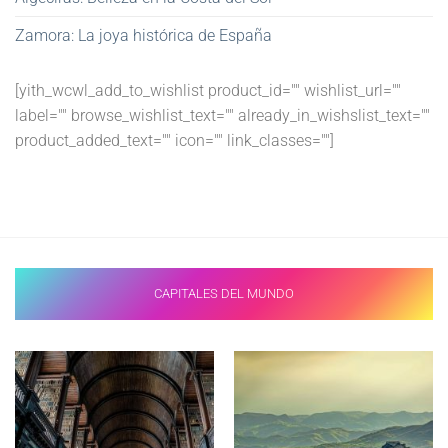
Zamora: La joya histórica de España
[yith_wcwl_add_to_wishlist product_id="" wishlist_url=""
label="" browse_wishlist_text="" already_in_wishslist_text=""
product_added_text="" icon="" link_classes=""]
CAPITALES DEL MUNDO