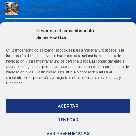
Guía de Madrid: Arte, Cultura, Gastronomía y
Entretenimiento
Guía de Madrid: Arte, Cultura, Gastronomía y
Entretenimiento
Gestionar el consentimiento
de las cookies
Algeciras: Belleza en la Costa del Sol
Utilizamos tecnologías como las cookies para almacenar y/o acceder a la
información del dispositivo. Lo hacemos para mejorar la experiencia de
navegación y para mostrar anuncios personalizados. El consentimiento a
estas tecnologías nos permitirá procesar datos como el comportamiento de
navegación o los ID's únicos en este sitio. No consentir o retirar el
consentimiento, puede afectar negativamente a ciertas características y
funciones.
AVISO LEGAL
POLÍTICA DE PRIVACIDAD
TÉRMINOS Y CONDICIONES
NEWSLETTER
BLOG
CONTACTO
Copyright 2026 ©
360group.es
ACEPTAR
DENEGAR
VER PREFERENCIAS