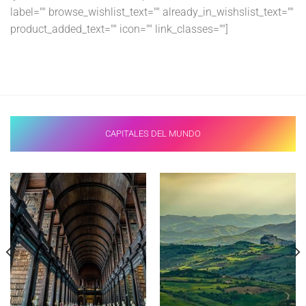
label="" browse_wishlist_text="" already_in_wishslist_text=""
product_added_text="" icon="" link_classes=""]
CAPITALES DEL MUNDO