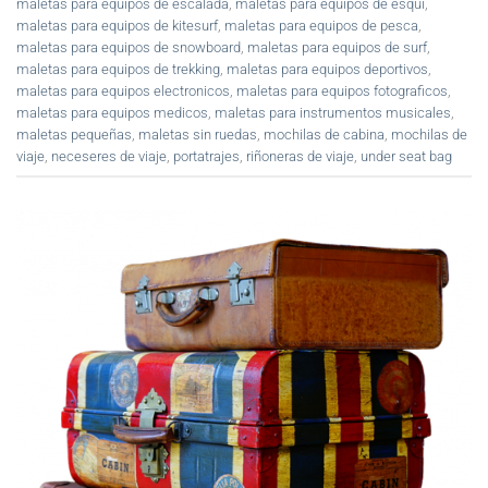
maletas para equipos de escalada
,
maletas para equipos de esqui
,
maletas para equipos de kitesurf
,
maletas para equipos de pesca
,
maletas para equipos de snowboard
,
maletas para equipos de surf
,
maletas para equipos de trekking
,
maletas para equipos deportivos
,
maletas para equipos electronicos
,
maletas para equipos fotograficos
,
maletas para equipos medicos
,
maletas para instrumentos musicales
,
maletas pequeñas
,
maletas sin ruedas
,
mochilas de cabina
,
mochilas de
viaje
,
neceseres de viaje
,
portatrajes
,
riñoneras de viaje
,
under seat bag