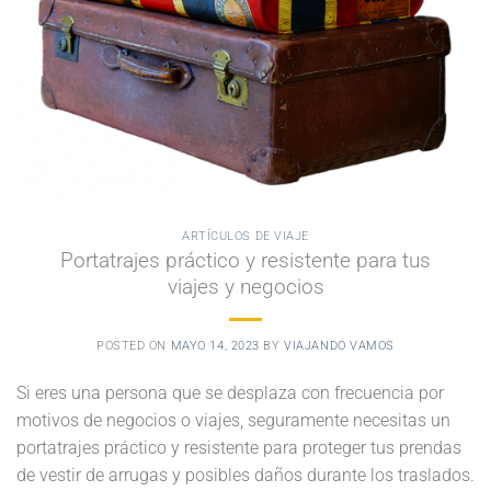
ARTÍCULOS DE VIAJE
Portatrajes práctico y resistente para tus
viajes y negocios
POSTED ON
MAYO 14, 2023
BY
VIAJANDO VAMOS
Si eres una persona que se desplaza con frecuencia por
motivos de negocios o viajes, seguramente necesitas un
portatrajes práctico y resistente para proteger tus prendas
de vestir de arrugas y posibles daños durante los traslados.