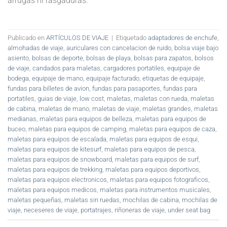
arrugas ni rasgaduras.
Publicado en
ARTÍCULOS DE VIAJE
|
Etiquetado
adaptadores de enchufe
,
almohadas de viaje
,
auriculares con cancelacion de ruido
,
bolsa viaje bajo
asiento
,
bolsas de deporte
,
bolsas de playa
,
bolsas para zapatos
,
bolsos
de viaje
,
candados para maletas
,
cargadores portatiles
,
equipaje de
bodega
,
equipaje de mano
,
equipaje facturado
,
etiquetas de equipaje
,
fundas para billetes de avion
,
fundas para pasaportes
,
fundas para
portatiles
,
guias de viaje
,
low cost
,
maletas
,
maletas con rueda
,
maletas
de cabina
,
maletas de mano
,
maletas de viaje
,
maletas grandes
,
maletas
medianas
,
maletas para equipos de belleza
,
maletas para equipos de
buceo
,
maletas para equipos de camping
,
maletas para equipos de caza
,
maletas para equipos de escalada
,
maletas para equipos de esqui
,
maletas para equipos de kitesurf
,
maletas para equipos de pesca
,
maletas para equipos de snowboard
,
maletas para equipos de surf
,
maletas para equipos de trekking
,
maletas para equipos deportivos
,
maletas para equipos electronicos
,
maletas para equipos fotograficos
,
maletas para equipos medicos
,
maletas para instrumentos musicales
,
maletas pequeñas
,
maletas sin ruedas
,
mochilas de cabina
,
mochilas de
viaje
,
neceseres de viaje
,
portatrajes
,
riñoneras de viaje
,
under seat bag