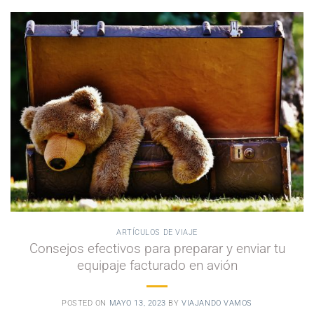
ARTÍCULOS DE VIAJE
Consejos efectivos para preparar y enviar tu
equipaje facturado en avión
POSTED ON
MAYO 13, 2023
BY
VIAJANDO VAMOS