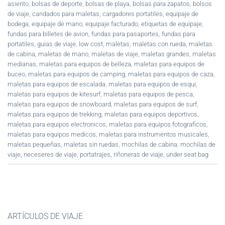
asiento
,
bolsas de deporte
,
bolsas de playa
,
bolsas para zapatos
,
bolsos
de viaje
,
candados para maletas
,
cargadores portatiles
,
equipaje de
bodega
,
equipaje de mano
,
equipaje facturado
,
etiquetas de equipaje
,
fundas para billetes de avion
,
fundas para pasaportes
,
fundas para
portatiles
,
guias de viaje
,
low cost
,
maletas
,
maletas con rueda
,
maletas
de cabina
,
maletas de mano
,
maletas de viaje
,
maletas grandes
,
maletas
medianas
,
maletas para equipos de belleza
,
maletas para equipos de
buceo
,
maletas para equipos de camping
,
maletas para equipos de caza
,
maletas para equipos de escalada
,
maletas para equipos de esqui
,
maletas para equipos de kitesurf
,
maletas para equipos de pesca
,
maletas para equipos de snowboard
,
maletas para equipos de surf
,
maletas para equipos de trekking
,
maletas para equipos deportivos
,
maletas para equipos electronicos
,
maletas para equipos fotograficos
,
maletas para equipos medicos
,
maletas para instrumentos musicales
,
maletas pequeñas
,
maletas sin ruedas
,
mochilas de cabina
,
mochilas de
viaje
,
neceseres de viaje
,
portatrajes
,
riñoneras de viaje
,
under seat bag
ARTÍCULOS DE VIAJE