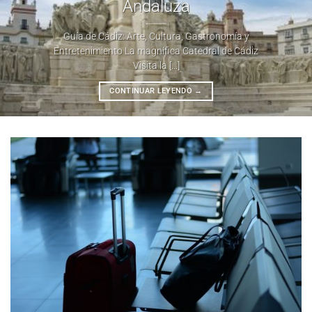
Andaluza
Guía de Cádiz: Arte, Cultura, Gastronomía y
Entretenimiento La magnífica Catedral de Cádiz
Visita la [...]
CONTINUAR LEYENDO
→