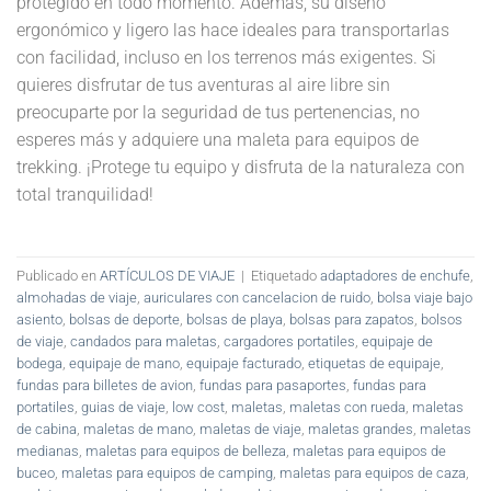
protegido en todo momento. Además, su diseño
ergonómico y ligero las hace ideales para transportarlas
con facilidad, incluso en los terrenos más exigentes. Si
quieres disfrutar de tus aventuras al aire libre sin
preocuparte por la seguridad de tus pertenencias, no
esperes más y adquiere una maleta para equipos de
trekking. ¡Protege tu equipo y disfruta de la naturaleza con
total tranquilidad!
Publicado en
ARTÍCULOS DE VIAJE
|
Etiquetado
adaptadores de enchufe
,
almohadas de viaje
,
auriculares con cancelacion de ruido
,
bolsa viaje bajo
asiento
,
bolsas de deporte
,
bolsas de playa
,
bolsas para zapatos
,
bolsos
de viaje
,
candados para maletas
,
cargadores portatiles
,
equipaje de
bodega
,
equipaje de mano
,
equipaje facturado
,
etiquetas de equipaje
,
fundas para billetes de avion
,
fundas para pasaportes
,
fundas para
portatiles
,
guias de viaje
,
low cost
,
maletas
,
maletas con rueda
,
maletas
de cabina
,
maletas de mano
,
maletas de viaje
,
maletas grandes
,
maletas
medianas
,
maletas para equipos de belleza
,
maletas para equipos de
buceo
,
maletas para equipos de camping
,
maletas para equipos de caza
,