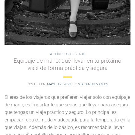
ARTÍCULOS DE VIAJE
Equipaje de mano: qué llevar en tu próximo
viaje de forma práctica y segura
POSTED ON
MAYO 12, 2023
BY
VIAJANDO VAMOS
Si eres de los viajeros que prefieren viajar solo con equipaje
de mano, es importante que sepas qué llevar para asegurar
que tengas un viaje práctico y seguro. Lo principal es
empacar ropa cómoda y adecuada para la temporada en la
que viajas. Además de lo básico, es recomendable llevar
una pequeña botella de agua, bocadillos e incluso una