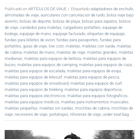
Publicado en
ARTÍCULOS DE VIAJE
|
Etiquetado
adaptadores de enchufe
,
almohadas de viaje
,
auriculares con cancelacion de ruido
,
bolsa viaje bajo
asiento
,
bolsas de deporte
,
bolsas de playa
,
bolsas para zapatos
,
bolsos
de viaje
,
candados para maletas
,
cargadores portatiles
,
equipaje de
bodega
,
equipaje de mano
,
equipaje facturado
,
etiquetas de equipaje
,
fundas para billetes de avion
,
fundas para pasaportes
,
fundas para
portatiles
,
guias de viaje
,
low cost
,
maletas
,
maletas con rueda
,
maletas
de cabina
,
maletas de mano
,
maletas de viaje
,
maletas grandes
,
maletas
medianas
,
maletas para equipos de belleza
,
maletas para equipos de
buceo
,
maletas para equipos de camping
,
maletas para equipos de caza
,
maletas para equipos de escalada
,
maletas para equipos de esqui
,
maletas para equipos de kitesurf
,
maletas para equipos de pesca
,
maletas para equipos de snowboard
,
maletas para equipos de surf
,
maletas para equipos de trekking
,
maletas para equipos deportivos
,
maletas para equipos electronicos
,
maletas para equipos fotograficos
,
maletas para equipos medicos
,
maletas para instrumentos musicales
,
maletas pequeñas
,
maletas sin ruedas
,
mochilas de cabina
,
mochilas de
viaje
,
neceseres de viaje
,
portatrajes
,
riñoneras de viaje
,
under seat bag