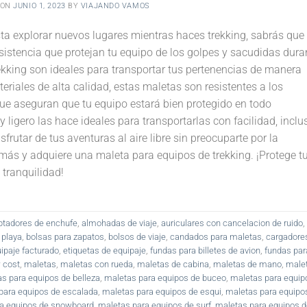
 ON
JUNIO 1, 2023
BY
VIAJANDO VAMOS
sta explorar nuevos lugares mientras haces trekking, sabrás que
sistencia que protejan tu equipo de los golpes y sacudidas dura
ekking son ideales para transportar tus pertenencias de manera
iales de alta calidad, estas maletas son resistentes a los
 que aseguran que tu equipo estará bien protegido en todo
igero las hace ideales para transportarlas con facilidad, inclu
sfrutar de tus aventuras al aire libre sin preocuparte por la
más y adquiere una maleta para equipos de trekking. ¡Protege t
 tranquilidad!
ptadores de enchufe
,
almohadas de viaje
,
auriculares con cancelacion de ruido
,
 playa
,
bolsas para zapatos
,
bolsos de viaje
,
candados para maletas
,
cargadore
ipaje facturado
,
etiquetas de equipaje
,
fundas para billetes de avion
,
fundas par
 cost
,
maletas
,
maletas con rueda
,
maletas de cabina
,
maletas de mano
,
male
s para equipos de belleza
,
maletas para equipos de buceo
,
maletas para equip
para equipos de escalada
,
maletas para equipos de esqui
,
maletas para equipo
a equipos de snowboard
,
maletas para equipos de surf
,
maletas para equipos d