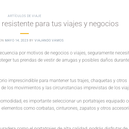
ARTÍCULOS DE VIAJE
 resistente para tus viajes y negocios
 ON
MAYO 14, 2023
BY
VIAJANDO VAMOS
recuencia por motivos de negocios o viajes, seguramente necesi
roteger tus prendas de vestir de arrugas y posibles daños durant
orio imprescindible para mantener tus trajes, chaquetas y otros
de los movimientos y las circunstancias imprevistas de los viaj
comodidad, es importante seleccionar un portatrajes equipado 
s elementos como corbatas, cinturones, zapatos y otros accesor
uradera como el portatrajes de alta calidad, podrás disfrutar de