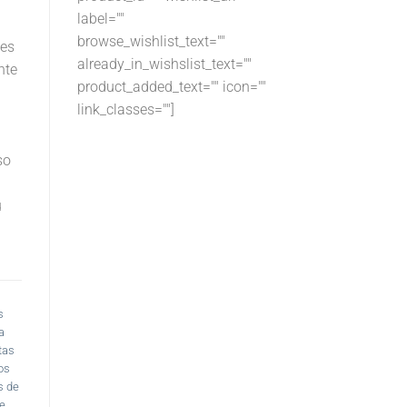
label=""
browse_wishlist_text=""
 es
already_in_wishslist_text=""
nte
product_added_text="" icon=""
link_classes=""]
so
u
s
a
tas
os
s de
e