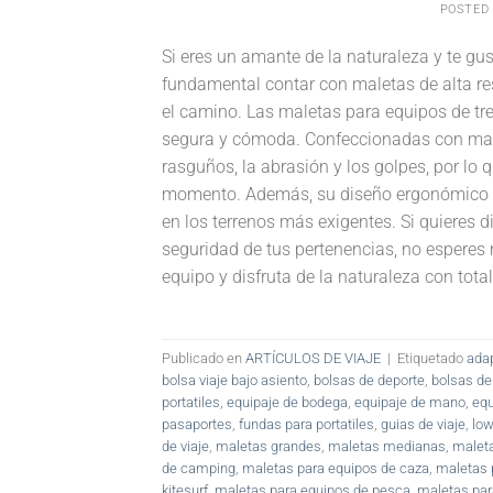
POSTED
Si eres un amante de la naturaleza y te gu
fundamental contar con maletas de alta re
el camino. Las maletas para equipos de tr
segura y cómoda. Confeccionadas con mater
rasguños, la abrasión y los golpes, por lo
momento. Además, su diseño ergonómico y l
en los terrenos más exigentes. Si quieres di
seguridad de tus pertenencias, no esperes 
equipo y disfruta de la naturaleza con total
Publicado en
ARTÍCULOS DE VIAJE
|
Etiquetado
ada
bolsa viaje bajo asiento
,
bolsas de deporte
,
bolsas de
portatiles
,
equipaje de bodega
,
equipaje de mano
,
equ
pasaportes
,
fundas para portatiles
,
guias de viaje
,
low
de viaje
,
maletas grandes
,
maletas medianas
,
maleta
de camping
,
maletas para equipos de caza
,
maletas 
kitesurf
,
maletas para equipos de pesca
,
maletas par