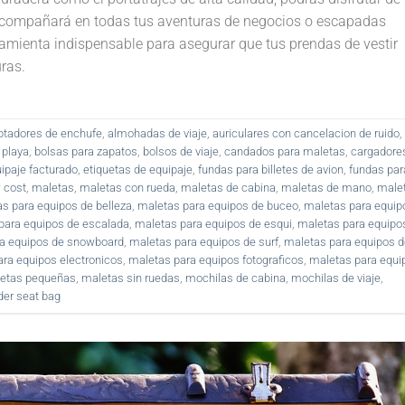
 acompañará en todas tus aventuras de negocios o escapadas
rramienta indispensable para asegurar que tus prendas de vestir
ras.
ptadores de enchufe
,
almohadas de viaje
,
auriculares con cancelacion de ruido
,
 playa
,
bolsas para zapatos
,
bolsos de viaje
,
candados para maletas
,
cargadore
ipaje facturado
,
etiquetas de equipaje
,
fundas para billetes de avion
,
fundas par
 cost
,
maletas
,
maletas con rueda
,
maletas de cabina
,
maletas de mano
,
male
s para equipos de belleza
,
maletas para equipos de buceo
,
maletas para equip
para equipos de escalada
,
maletas para equipos de esqui
,
maletas para equipo
a equipos de snowboard
,
maletas para equipos de surf
,
maletas para equipos d
ra equipos electronicos
,
maletas para equipos fotograficos
,
maletas para equi
etas pequeñas
,
maletas sin ruedas
,
mochilas de cabina
,
mochilas de viaje
,
der seat bag