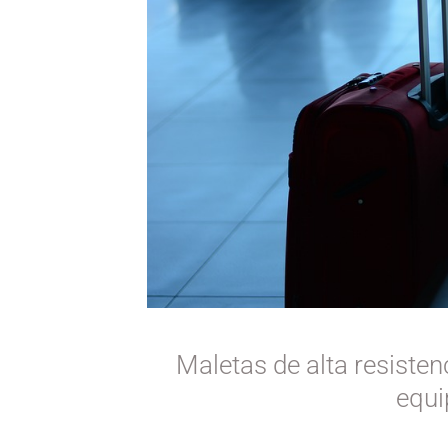
Maletas de alta resisten
equi