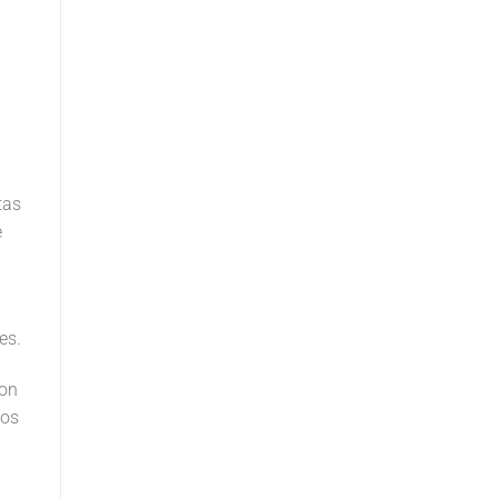
tas
e
es.
con
ios