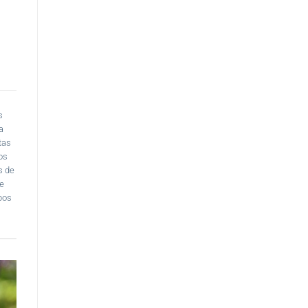
s
a
tas
os
s de
e
pos