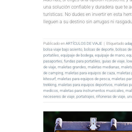
una solución confiable y duradera que te
turísticas. No dudes en invertir en esta he
lleguen a su destino sin arrugas ni rasgadu
Publicado en
ARTÍCULOS DE VIAJE
|
Etiquetado
ada
bolsa viaje bajo asiento
,
bolsas de deporte
,
bolsas de
portatiles
,
equipaje de bodega
,
equipaje de mano
,
equ
pasaportes
,
fundas para portatiles
,
guias de viaje
,
low
de viaje
,
maletas grandes
,
maletas medianas
,
maleta
de camping
,
maletas para equipos de caza
,
maletas 
kitesurf
,
maletas para equipos de pesca
,
maletas par
trekking
,
maletas para equipos deportivos
,
maletas pa
medicos
,
maletas para instrumentos musicales
,
mal
neceseres de viaje
,
portatrajes
,
riñoneras de viaje
,
un