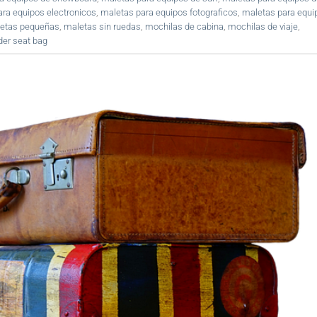
ra equipos electronicos
,
maletas para equipos fotograficos
,
maletas para equi
etas pequeñas
,
maletas sin ruedas
,
mochilas de cabina
,
mochilas de viaje
,
der seat bag