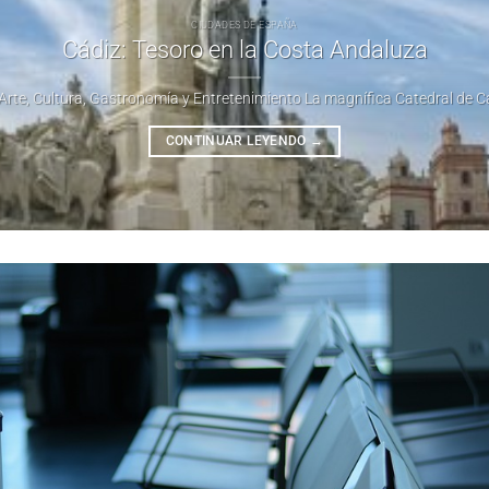
CIUDADES DE ESPAÑA
Cádiz: Tesoro en la Costa Andaluza
Arte, Cultura, Gastronomía y Entretenimiento La magnífica Catedral de Cádiz
CONTINUAR LEYENDO
→