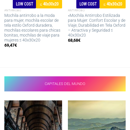
LOW COST
≤ 40x30x20
LOW COST
≤ 40x30x20
ANTIRROBO
ANTIRROBO
Mochila antirrobo a la moda
«Mochila Antirrobo Estilizada
para mujer, mochila escolar de
para Mujer: Confort Escolar y de
tela estilo Oxford duradera,
Viaje, Durabilidad en Tela Oxford
mochilas escolares para chicas
– Atractiva y Seguridad ≤
bonitas, mochilas de viaje para
40x30x20
mujeres ≤ 40x30x20
68,68
€
69,47
€
CAPITALES DEL MUNDO