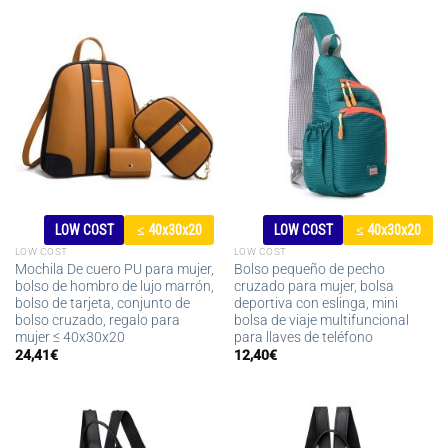
LOW COST
≤ 40x30x20
LOW COST
≤ 40x30x20
LOW COST
LOW COST
Mochila De cuero PU para mujer,
Bolso pequeño de pecho
bolso de hombro de lujo marrón,
cruzado para mujer, bolsa
bolso de tarjeta, conjunto de
deportiva con eslinga, mini
bolso cruzado, regalo para
bolsa de viaje multifuncional
mujer ≤ 40x30x20
para llaves de teléfono
24,41
€
12,40
€