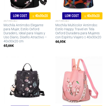
LOW COST
≤ 40x30x20
LOW COST
≤ 40x30x20
ANTIRROBO
ANTIRROBO
Mochila Antirrobo Elegante
Mochila Multicolor Antirrobo:
para Mujer, Estilo Oxford
Estilo Happy Travel en Tela
Duradero, Ideal para Viajes y
Oxford Duradera para Mujeres
Uso Diario, Diseño Atractivo –
con Espíritu Viajero ≤ 40x30x20
40x30x20 cm
66,95
€
65,66
€