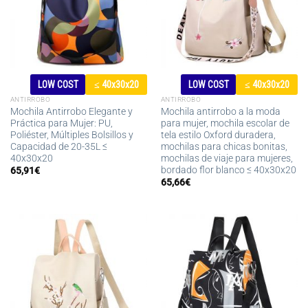
LOW COST
≤ 40x30x20
LOW COST
≤ 40x30x20
ANTIRROBO
ANTIRROBO
Mochila Antirrobo Elegante y
Mochila antirrobo a la moda
Práctica para Mujer: PU,
para mujer, mochila escolar de
Poliéster, Múltiples Bolsillos y
tela estilo Oxford duradera,
Capacidad de 20-35L ≤
mochilas para chicas bonitas,
40x30x20
mochilas de viaje para mujeres,
bordado flor blanco ≤ 40x30x20
65,91
€
65,66
€