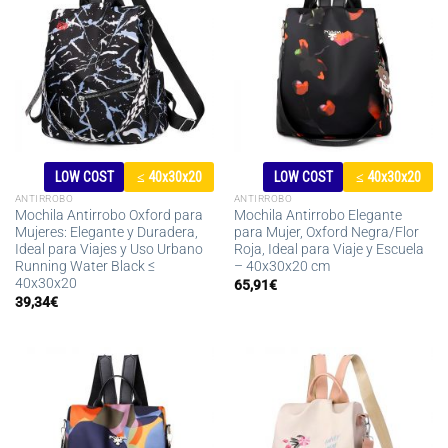
LOW COST
≤ 40x30x20
LOW COST
≤ 40x30x20
ANTIRROBO
ANTIRROBO
Mochila Antirrobo Oxford para
Mochila Antirrobo Elegante
Mujeres: Elegante y Duradera,
para Mujer, Oxford Negra/Flor
Ideal para Viajes y Uso Urbano
Roja, Ideal para Viaje y Escuela
Running Water Black ≤
– 40x30x20 cm
40x30x20
65,91
€
39,34
€