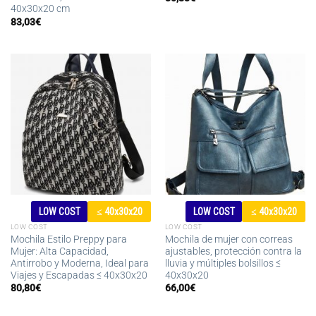
40x30x20 cm
83,03
€
LOW COST
≤ 40x30x20
LOW COST
≤ 40x30x20
LOW COST
LOW COST
Mochila Estilo Preppy para
Mochila de mujer con correas
Mujer: Alta Capacidad,
ajustables, protección contra la
Antirrobo y Moderna, Ideal para
lluvia y múltiples bolsillos ≤
Viajes y Escapadas ≤ 40x30x20
40x30x20
80,80
€
66,00
€