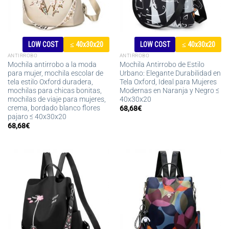
LOW COST
≤ 40x30x20
LOW COST
≤ 40x30x20
ANTIRROBO
ANTIRROBO
Mochila antirrobo a la moda
Mochila Antirrobo de Estilo
para mujer, mochila escolar de
Urbano: Elegante Durabilidad en
tela estilo Oxford duradera,
Tela Oxford, Ideal para Mujeres
mochilas para chicas bonitas,
Modernas en Naranja y Negro ≤
mochilas de viaje para mujeres,
40x30x20
crema, bordado blanco flores
68,68
€
pajaro ≤ 40x30x20
68,68
€