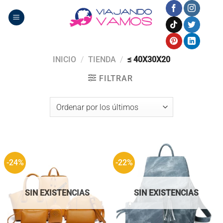
Saltar
al
contenido
INICIO
/
TIENDA
/
≤ 40X30X20
FILTRAR
-24%
-22%
SIN EXISTENCIAS
SIN EXISTENCIAS