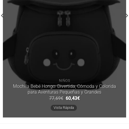
NIÑOS
Mochila Bebé Hongo: Divertida, Cómoda y Colorida
para Aventuras Pequeñas y Grandes
El
El
77,69
€
60,43
€
precio
precio
original
actual
Vista Rápida
era:
es:
77,69€.
60,43€.