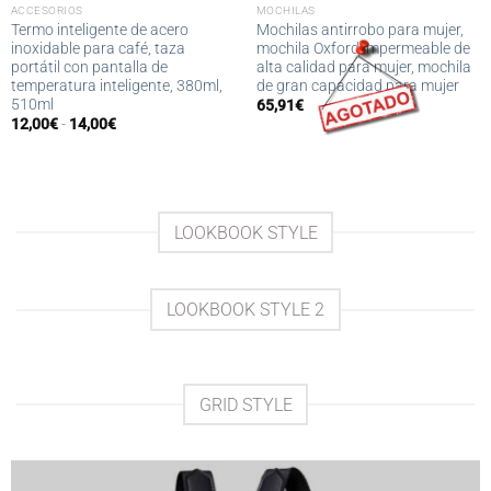
ACCESORIOS
MOCHILAS
Termo inteligente de acero
Mochilas antirrobo para mujer,
inoxidable para café, taza
mochila Oxford impermeable de
portátil con pantalla de
alta calidad para mujer, mochila
temperatura inteligente, 380ml,
de gran capacidad para mujer
510ml
65,91
€
Rango
12,00
€
-
14,00
€
de
precios:
desde
12,00€
hasta
14,00€
LOOKBOOK STYLE
LOOKBOOK STYLE 2
GRID STYLE