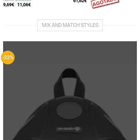
61,62
€
Rango
9,69
€
-
11,06
€
de
precios:
desde
9,69€
hasta
MIX AND MATCH STYLES
11,06€
-22%