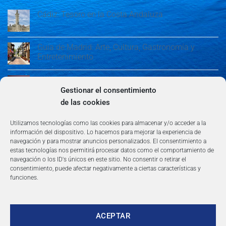
Cádiz: Tesoro en la Costa Andaluza
Guía de Madrid: Arte, Cultura, Gastronomía y
Entretenimiento
Guía de Madrid: Arte, Cultura, Gastronomía y
Entretenimiento
Gestionar el consentimiento
de las cookies
Algeciras: Belleza en la Costa del Sol
Utilizamos tecnologías como las cookies para almacenar y/o acceder a la
información del dispositivo. Lo hacemos para mejorar la experiencia de
navegación y para mostrar anuncios personalizados. El consentimiento a
estas tecnologías nos permitirá procesar datos como el comportamiento de
navegación o los ID's únicos en este sitio. No consentir o retirar el
consentimiento, puede afectar negativamente a ciertas características y
funciones.
AVISO LEGAL
POLÍTICA DE PRIVACIDAD
TÉRMINOS Y CONDICIONES
NEWSLETTER
BLOG
CONTACTO
Copyright 2026 ©
360group.es
ACEPTAR