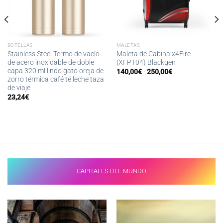
BOTELLAS
MALETAS
Stainless Steel Termo de vacío
Maleta de Cabina x4Fire
de acero inoxidable de doble
(XFPT04) Blackgen
capa 320 ml lindo gato oreja de
Rango
140,00
€
-
250,00
€
de
zorro térmica café té leche taza
precios:
de viaje
desde
23,24
€
140,00€
hasta
250,00€
CAPITALES DEL MUNDO