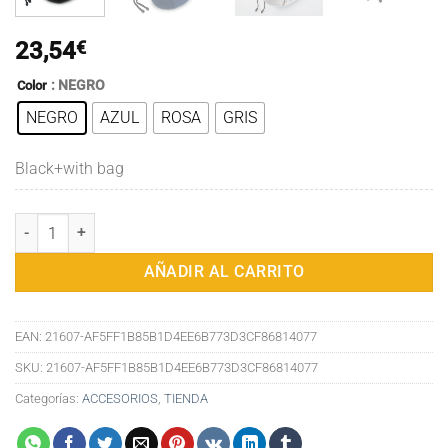
23,54
€
: NEGRO
Color
NEGRO
AZUL
ROSA
GRIS
Black+with bag
Almohadas de espuma viscoelástica en forma de U para el cuello alm
AÑADIR AL CARRITO
EAN:
21607-AF5FF1B85B1D4EE6B773D3CF86814077
SKU:
21607-AF5FF1B85B1D4EE6B773D3CF86814077
Categorías:
ACCESORIOS
,
TIENDA