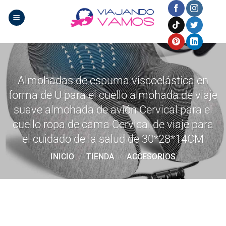
Saltar
al
contenido
Almohadas de espuma viscoelástica en
forma de U para el cuello almohada de viaje
suave almohada de avión Cervical para el
cuello ropa de cama Cervical de viaje para
el cuidado de la salud de 30*28*14CM
INICIO
/
TIENDA
/
ACCESORIOS