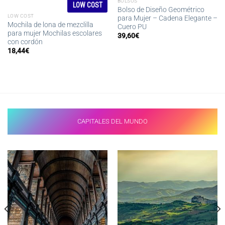
BOLSOS
LOW COST
Bolso de Diseño Geométrico
LOW COST
para Mujer – Cadena Elegante –
Mochila de lona de mezclilla
Cuero PU
para mujer Mochilas escolares
39,60
€
con cordón
18,44
€
CAPITALES DEL MUNDO