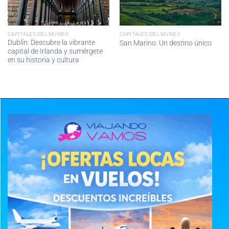
CAPITALES DEL MUNDO
CAPITALES DEL MUNDO
Dublín: Descubre la vibrante
San Marino: Un destino único
capital de Irlanda y sumérgete
en su historia y cultura