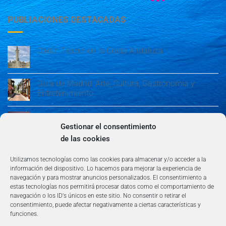
PUBLIACIONES DESTACADAS
Cádiz: Tesoro en la Costa Andaluza
Guía de Madrid: Arte, Cultura, Gastronomía y
Entretenimiento
Guía de Madrid: Arte, Cultura, Gastronomía y
Entretenimiento
Gestionar el consentimiento
de las cookies
Algeciras: Belleza en la Costa del Sol
Utilizamos tecnologías como las cookies para almacenar y/o acceder a la
información del dispositivo. Lo hacemos para mejorar la experiencia de
navegación y para mostrar anuncios personalizados. El consentimiento a
estas tecnologías nos permitirá procesar datos como el comportamiento de
navegación o los ID's únicos en este sitio. No consentir o retirar el
consentimiento, puede afectar negativamente a ciertas características y
funciones.
AVISO LEGAL
POLÍTICA DE PRIVACIDAD