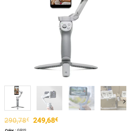
El
El
290,78
€
249,68
€
precio
precio
: GRIS
Color