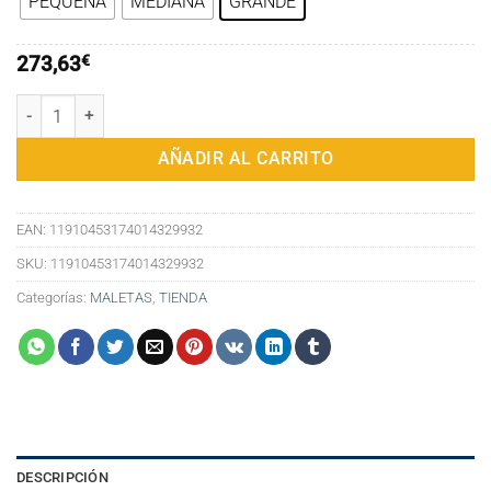
PEQUEÑA
MEDIANA
GRANDE
desde
160,00€
hasta
273,63
€
273,63€
x4Fire (TX4PT) Silver Fire Maleta Cabina cantidad
AÑADIR AL CARRITO
EAN:
11910453174014329932
SKU:
11910453174014329932
Categorías:
MALETAS
,
TIENDA
DESCRIPCIÓN