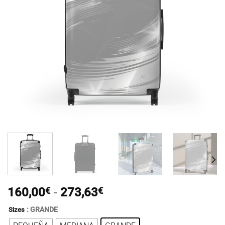
Rango
160,00
€
-
273,63
€
de
: GRANDE
Sizes
precios: