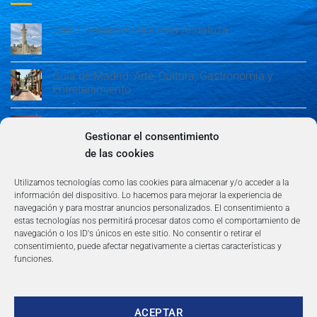
Cádiz: Tesoro en la Costa Andaluza
Guía de Madrid: Arte, Cultura, Gastronomía y
Entretenimiento
Guía de Madrid: Arte, Cultura, Gastronomía y
Entretenimiento
Gestionar el consentimiento
de las cookies
Algeciras: Belleza en la Costa del Sol
Utilizamos tecnologías como las cookies para almacenar y/o acceder a la
información del dispositivo. Lo hacemos para mejorar la experiencia de
navegación y para mostrar anuncios personalizados. El consentimiento a
estas tecnologías nos permitirá procesar datos como el comportamiento de
navegación o los ID's únicos en este sitio. No consentir o retirar el
consentimiento, puede afectar negativamente a ciertas características y
funciones.
AVISO LEGAL
POLÍTICA DE PRIVACIDAD
TÉRMINOS Y CONDICIONES
NEWSLETTER
BLOG
CONTACTO
Copyright 2026 ©
360group.es
ACEPTAR