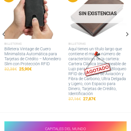
SIN EXISTENCIAS
BILLETERAS
BILLETERAS
Billetera Vintage de Cuero
Aquí tienes un título largo que
Minimalista Automática para
contiene el mayor número de
Tarjetas de Crédito – Monedero
características de la cartera:
Slim con Protección RFID
Cartera Clásica Impermeable de
Lujo para Hombres con Bloqueo
El
El
32,38
€
25,90
€
precio
precio
RFID de Aluminio de Aviación y
original
actual
Fibra de Carbono, Ultra Delgada
era:
es:
y Ligero, con Espacio para
32,38€.
25,90€.
Dinero, Tarjetas de Crédito,
Identificación
El
El
37,16
€
27,87
€
precio
precio
original
actual
era:
es:
37,16€.
27,87€.
CAPITALES DEL MUNDO