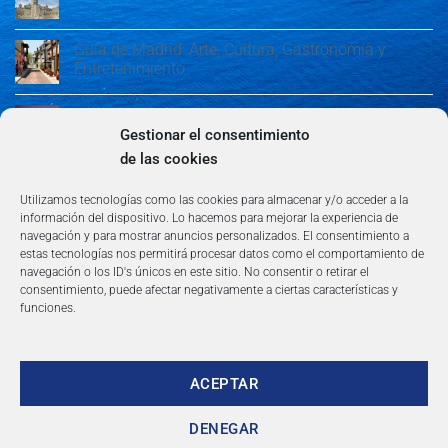
Guía de Madrid: Arte, Cultura, Gastronomía y
Entretenimiento
Guía de Madrid: Arte, Cultura, Gastronomía y
Entretenimiento
Gestionar el consentimiento
de las cookies
Algeciras: Belleza en la Costa del Sol
Utilizamos tecnologías como las cookies para almacenar y/o acceder a la
información del dispositivo. Lo hacemos para mejorar la experiencia de
navegación y para mostrar anuncios personalizados. El consentimiento a
estas tecnologías nos permitirá procesar datos como el comportamiento de
navegación o los ID's únicos en este sitio. No consentir o retirar el
consentimiento, puede afectar negativamente a ciertas características y
funciones.
AVISO LEGAL
POLÍTICA DE PRIVACIDAD
TÉRMINOS Y CONDICIONES
NEWSLETTER
BLOG
CONTACTO
Copyright 2026 ©
360group.es
ACEPTAR
DENEGAR