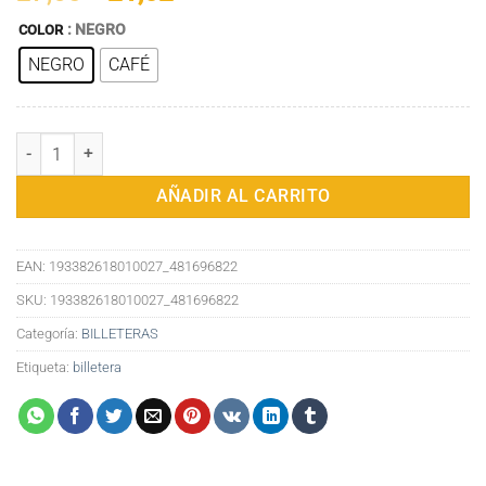
precio
precio
: NEGRO
COLOR
original
actual
NEGRO
CAFÉ
era:
es:
27,60€.
21,62€.
Billetera Bifold Hombres Minimalista RFID Bloqueo de cuero Titular
AÑADIR AL CARRITO
EAN:
193382618010027_481696822
SKU:
193382618010027_481696822
Categoría:
BILLETERAS
Etiqueta:
billetera