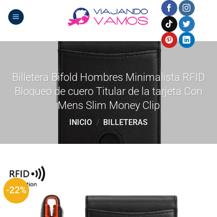
Saltar
al
contenido
Billetera Bifold Hombres Minimalista RFID
Bloqueo de cuero Titular de la tarjeta Con
Mens Slim Money Clip
INICIO
/
BILLETERAS
-22%