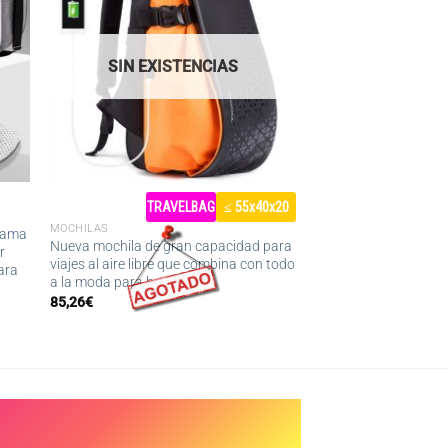
SIN EXISTENCIAS
TRAVELBAG
≤ 55x40x20
MOCHILAS
 cama
Nueva mochila de gran capacidad para
r
viajes al aire libre que combina con todo
ara
a la moda para hombres
85,26
€