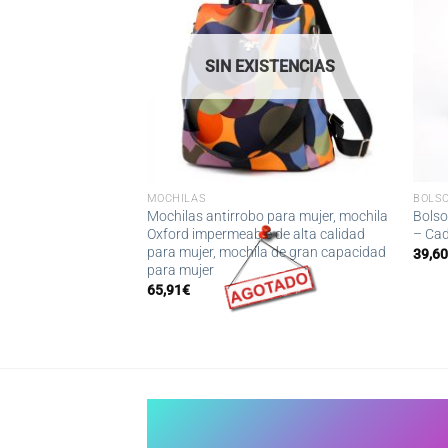
SIN EXISTENCIAS
MOCHILAS
BOLS
 2022 ml para
Mochilas antirrobo para mujer, mochila
Bolso
re, infusión de frutas
Oxford impermeable de alta calidad
– Cad
r de bebida, zumo de
para mujer, mochila de gran capacidad
39,6
átil, regalo de
para mujer
65,91
€