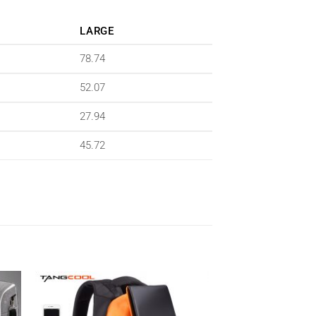
LARGE
78.74
52.07
27.94
45.72