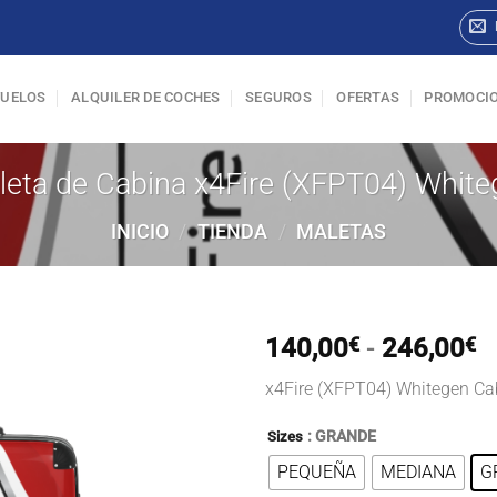
VUELOS
ALQUILER DE COCHES
SEGUROS
OFERTAS
PROMOCI
leta de Cabina x4Fire (XFPT04) White
INICIO
/
TIENDA
/
MALETAS
R
140,00
€
-
246,00
€
d
x4Fire (XFPT04) Whitegen Ca
p
d
: GRANDE
Sizes
1
PEQUEÑA
MEDIANA
G
h