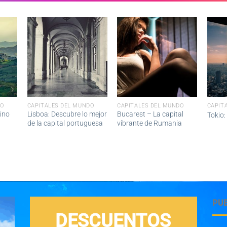
DO
CAPITALES DEL MUNDO
CAPITALES DEL MUNDO
CAPIT
ino
Lisboa: Descubre lo mejor
Bucarest – La capital
Tokio:
de la capital portuguesa
vibrante de Rumania
PU
DESCUENTOS