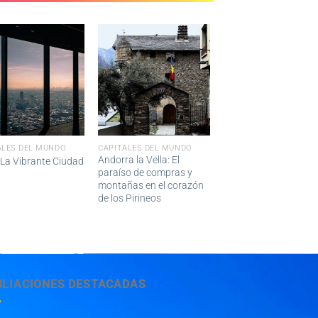
ALES DEL MUNDO
CAPITALES DEL MUNDO
Andorra la Vella: El
 La Vibrante Ciudad
paraíso de compras y
montañas en el corazón
de los Pirineos
BLIACIONES DESTACADAS