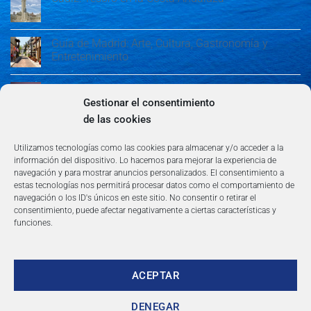
Guía de Madrid: Arte, Cultura, Gastronomía y
Entretenimiento
Guía de Madrid: Arte, Cultura, Gastronomía y
Entretenimiento
Gestionar el consentimiento
de las cookies
Algeciras: Belleza en la Costa del Sol
Utilizamos tecnologías como las cookies para almacenar y/o acceder a la
información del dispositivo. Lo hacemos para mejorar la experiencia de
navegación y para mostrar anuncios personalizados. El consentimiento a
estas tecnologías nos permitirá procesar datos como el comportamiento de
navegación o los ID's únicos en este sitio. No consentir o retirar el
consentimiento, puede afectar negativamente a ciertas características y
funciones.
AVISO LEGAL
POLÍTICA DE PRIVACIDAD
TÉRMINOS Y CONDICIONES
NEWSLETTER
BLOG
CONTACTO
Copyright 2026 ©
360group.es
ACEPTAR
DENEGAR