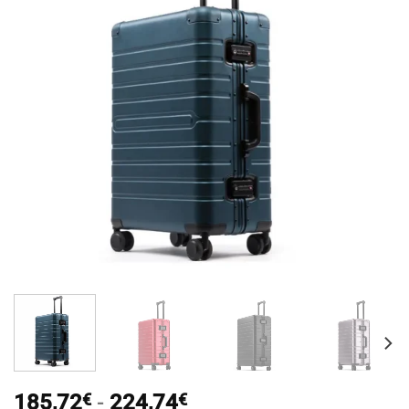
Rango
185,72
€
-
224,74
€