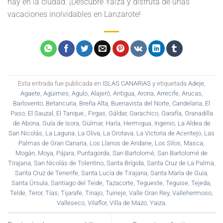
hay en la ciudad. ¡Descubre Yaiza y disfruta de unas
vacaciones inolvidables en Lanzarote!
Esta entrada fue publicada en
ISLAS CANARIAS
y etiquetada
Adeje
,
Agaete
,
Agüimes
,
Agulo
,
Alajeró
,
Antigua
,
Arona
,
Arrecife
,
Arucas
,
Barlovento
,
Betancuria
,
Breña Alta
,
Buenavista del Norte
,
Candelaria
,
El
Paso
,
El Sauzal
,
El Tanque.
,
Firgas
,
Gáldar
,
Garachico
,
Garafía
,
Granadilla
de Abona
,
Guía de Isora
,
Güímar
,
Haría
,
Hermigua
,
Ingenio
,
La Aldea de
San Nicolás
,
La Laguna
,
La Oliva
,
La Orotava
,
La Victoria de Acentejo
,
Las
Palmas de Gran Canaria
,
Los Llanos de Aridane
,
Los Silos
,
Masca
,
Mogán
,
Moya
,
Pájara
,
Puntagorda
,
San Bartolomé
,
San Bartolomé de
Tirajana
,
San Nicolás de Tolentino
,
Santa Brígida
,
Santa Cruz de La Palma
,
Santa Cruz de Tenerife
,
Santa Lucía de Tirajana
,
Santa María de Guía
,
Santa Úrsula
,
Santiago del Teide
,
Tazacorte
,
Tegueste
,
Teguise
,
Tejeda
,
Telde
,
Teror
,
Tías
,
Tijarafe
,
Tinajo
,
Tuineje
,
Valle Gran Rey
,
Vallehermoso
,
Valleseco
,
Vilaflor
,
Villa de Mazo
,
Yaiza
.