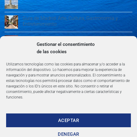
Guía de Madrid: Arte, Cultura, Gastronomía y
Entretenimiento
Guía de Madrid: Arte, Cultura, Gastronomía y
Entretenimiento
Gestionar el consentimiento
de las cookies
Algeciras: Belleza en la Costa del Sol
Utilizamos tecnologías como las cookies para almacenar y/o acceder a la
información del dispositivo. Lo hacemos para mejorar la experiencia de
navegación y para mostrar anuncios personalizados. El consentimiento a
estas tecnologías nos permitirá procesar datos como el comportamiento de
navegación o los ID's únicos en este sitio. No consentir o retirar el
consentimiento, puede afectar negativamente a ciertas características y
funciones.
AVISO LEGAL
POLÍTICA DE PRIVACIDAD
TÉRMINOS Y CONDICIONES
NEWSLETTER
BLOG
CONTACTO
Copyright 2026 ©
360group.es
ACEPTAR
DENEGAR