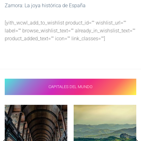
Zamora: La joya histórica de España
[yith_wcwl_add_to_wishlist product_id="" wishlist_url=""
label="" browse_wishlist_text="" already_in_wishslist_text=""
product_added_text="" icon="" link_classes=""]
CAPITALES DEL MUNDO