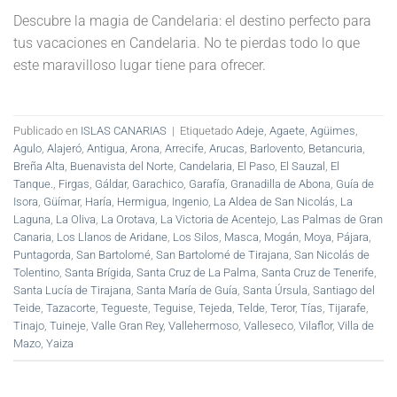
Descubre la magia de Candelaria: el destino perfecto para
tus vacaciones en Candelaria. No te pierdas todo lo que
este maravilloso lugar tiene para ofrecer.
Publicado en
ISLAS CANARIAS
|
Etiquetado
Adeje
,
Agaete
,
Agüimes
,
Agulo
,
Alajeró
,
Antigua
,
Arona
,
Arrecife
,
Arucas
,
Barlovento
,
Betancuria
,
Breña Alta
,
Buenavista del Norte
,
Candelaria
,
El Paso
,
El Sauzal
,
El
Tanque.
,
Firgas
,
Gáldar
,
Garachico
,
Garafía
,
Granadilla de Abona
,
Guía de
Isora
,
Güímar
,
Haría
,
Hermigua
,
Ingenio
,
La Aldea de San Nicolás
,
La
Laguna
,
La Oliva
,
La Orotava
,
La Victoria de Acentejo
,
Las Palmas de Gran
Canaria
,
Los Llanos de Aridane
,
Los Silos
,
Masca
,
Mogán
,
Moya
,
Pájara
,
Puntagorda
,
San Bartolomé
,
San Bartolomé de Tirajana
,
San Nicolás de
Tolentino
,
Santa Brígida
,
Santa Cruz de La Palma
,
Santa Cruz de Tenerife
,
Santa Lucía de Tirajana
,
Santa María de Guía
,
Santa Úrsula
,
Santiago del
Teide
,
Tazacorte
,
Tegueste
,
Teguise
,
Tejeda
,
Telde
,
Teror
,
Tías
,
Tijarafe
,
Tinajo
,
Tuineje
,
Valle Gran Rey
,
Vallehermoso
,
Valleseco
,
Vilaflor
,
Villa de
Mazo
,
Yaiza