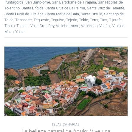
Puntagorda
,
San Bartolomé
,
San Bartolomé de Tirajana
,
San Nicolás de
Tolentino
,
Santa Brígida
,
Santa Cruz de La Palma
,
Santa Cruz de Tenerife
,
Santa Lucía de Tirajana
,
Santa María de Guía
,
Santa Úrsula
,
Santiago del
Teide
,
Tazacorte
,
Tegueste
,
Teguise
,
Tejeda
,
Telde
,
Teror
,
Tías
,
Tijarafe
,
Tinajo
,
Tuineje
,
Valle Gran Rey
,
Vallehermoso
,
Valleseco
,
Vilaflor
,
Villa de
Mazo
,
Yaiza
ISLAS CANARIAS
La belleza natural de Agulo: Vive una