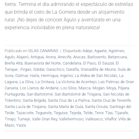
tierra. Termina el día admirando el espectáculo de estrellas
que brinda el cielo de La Gomera desde un alojamiento
rural. ¡No dejes de conocer Agulo y aventúrate en una
experiencia inolvidable en plena naturaleza!
Publicado en
ISLAS CANARIAS
|
Etiquetado
Adeje
,
Agaete
,
Agüimes
,
Agulo
,
Alajeró
,
Antigua
,
Arona
,
Arrecife
,
Arucas
,
Barlovento
,
Betancuria
,
Breña Alta
,
Buenavista del Norte
,
Candelaria
,
El Paso
,
El Sauzal
,
El
Tanque.
,
Firgas
,
Gáldar
,
Garachico
,
Garafía
,
Granadilla de Abona
,
Guía de
Isora
,
Güímar
,
Haría
,
Hermigua
,
Ingenio
,
La Aldea de San Nicolás
,
La
Laguna
,
La Oliva
,
La Orotava
,
La Victoria de Acentejo
,
Las Palmas de Gran
Canaria
,
Los Llanos de Aridane
,
Los Silos
,
Masca
,
Mogán
,
Moya
,
Pájara
,
Puntagorda
,
San Bartolomé
,
San Bartolomé de Tirajana
,
San Nicolás de
Tolentino
,
Santa Brígida
,
Santa Cruz de La Palma
,
Santa Cruz de Tenerife
,
Santa Lucía de Tirajana
,
Santa María de Guía
,
Santa Úrsula
,
Santiago del
Teide
,
Tazacorte
,
Tegueste
,
Teguise
,
Tejeda
,
Telde
,
Teror
,
Tías
,
Tijarafe
,
Tinajo
,
Tuineje
,
Valle Gran Rey
,
Vallehermoso
,
Valleseco
,
Vilaflor
,
Villa de
Mazo
,
Yaiza