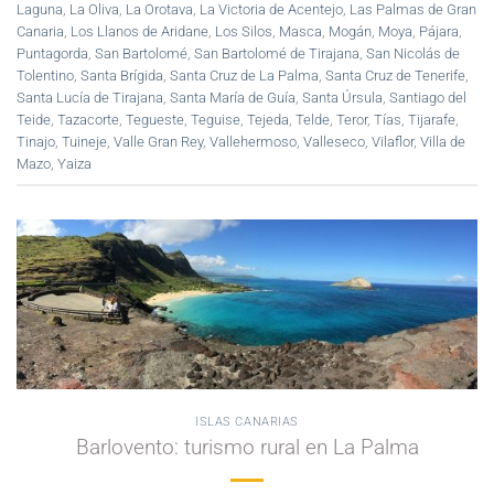
Laguna
,
La Oliva
,
La Orotava
,
La Victoria de Acentejo
,
Las Palmas de Gran
Canaria
,
Los Llanos de Aridane
,
Los Silos
,
Masca
,
Mogán
,
Moya
,
Pájara
,
Puntagorda
,
San Bartolomé
,
San Bartolomé de Tirajana
,
San Nicolás de
Tolentino
,
Santa Brígida
,
Santa Cruz de La Palma
,
Santa Cruz de Tenerife
,
Santa Lucía de Tirajana
,
Santa María de Guía
,
Santa Úrsula
,
Santiago del
Teide
,
Tazacorte
,
Tegueste
,
Teguise
,
Tejeda
,
Telde
,
Teror
,
Tías
,
Tijarafe
,
Tinajo
,
Tuineje
,
Valle Gran Rey
,
Vallehermoso
,
Valleseco
,
Vilaflor
,
Villa de
Mazo
,
Yaiza
ISLAS CANARIAS
Barlovento: turismo rural en La Palma