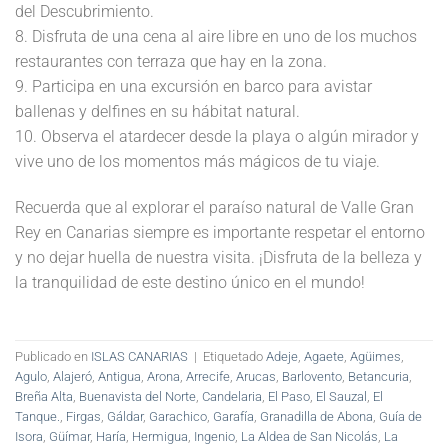
del Descubrimiento.
8. Disfruta de una cena al aire libre en uno de los muchos
restaurantes con terraza que hay en la zona.
9. Participa en una excursión en barco para avistar
ballenas y delfines en su hábitat natural.
10. Observa el atardecer desde la playa o algún mirador y
vive uno de los momentos más mágicos de tu viaje.
Recuerda que al explorar el paraíso natural de Valle Gran
Rey en Canarias siempre es importante respetar el entorno
y no dejar huella de nuestra visita. ¡Disfruta de la belleza y
la tranquilidad de este destino único en el mundo!
Publicado en
ISLAS CANARIAS
|
Etiquetado
Adeje
,
Agaete
,
Agüimes
,
Agulo
,
Alajeró
,
Antigua
,
Arona
,
Arrecife
,
Arucas
,
Barlovento
,
Betancuria
,
Breña Alta
,
Buenavista del Norte
,
Candelaria
,
El Paso
,
El Sauzal
,
El
Tanque.
,
Firgas
,
Gáldar
,
Garachico
,
Garafía
,
Granadilla de Abona
,
Guía de
Isora
,
Güímar
,
Haría
,
Hermigua
,
Ingenio
,
La Aldea de San Nicolás
,
La