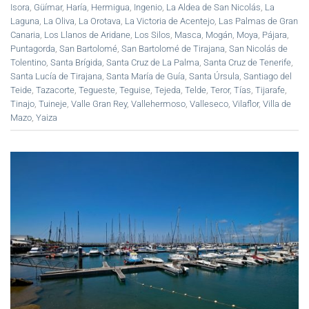
Isora
,
Güímar
,
Haría
,
Hermigua
,
Ingenio
,
La Aldea de San Nicolás
,
La
Laguna
,
La Oliva
,
La Orotava
,
La Victoria de Acentejo
,
Las Palmas de Gran
Canaria
,
Los Llanos de Aridane
,
Los Silos
,
Masca
,
Mogán
,
Moya
,
Pájara
,
Puntagorda
,
San Bartolomé
,
San Bartolomé de Tirajana
,
San Nicolás de
Tolentino
,
Santa Brígida
,
Santa Cruz de La Palma
,
Santa Cruz de Tenerife
,
Santa Lucía de Tirajana
,
Santa María de Guía
,
Santa Úrsula
,
Santiago del
Teide
,
Tazacorte
,
Tegueste
,
Teguise
,
Tejeda
,
Telde
,
Teror
,
Tías
,
Tijarafe
,
Tinajo
,
Tuineje
,
Valle Gran Rey
,
Vallehermoso
,
Valleseco
,
Vilaflor
,
Villa de
Mazo
,
Yaiza