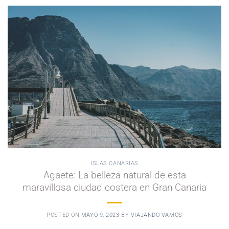
ISLAS CANARIAS
Agaete: La belleza natural de esta
maravillosa ciudad costera en Gran Canaria
POSTED ON
MAYO 9, 2023
BY
VIAJANDO VAMOS