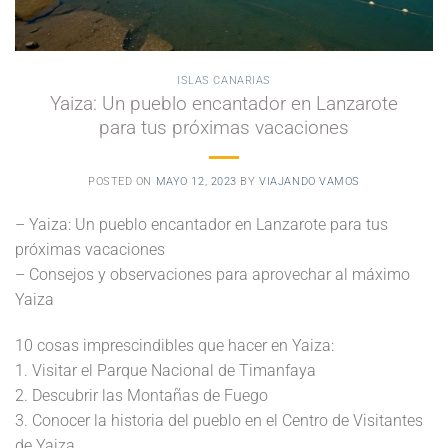
ISLAS CANARIAS
Yaiza: Un pueblo encantador en Lanzarote
para tus próximas vacaciones
POSTED ON
MAYO 12, 2023
BY
VIAJANDO VAMOS
– Yaiza: Un pueblo encantador en Lanzarote para tus
próximas vacaciones
– Consejos y observaciones para aprovechar al máximo
Yaiza
10 cosas imprescindibles que hacer en Yaiza:
1. Visitar el Parque Nacional de Timanfaya
2. Descubrir las Montañas de Fuego
3. Conocer la historia del pueblo en el Centro de Visitantes
de Yaiza