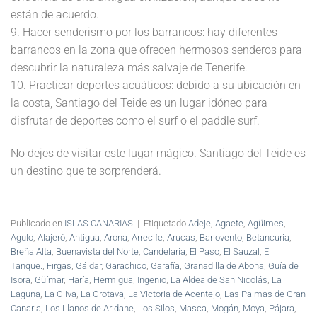
están de acuerdo.
9. Hacer senderismo por los barrancos: hay diferentes
barrancos en la zona que ofrecen hermosos senderos para
descubrir la naturaleza más salvaje de Tenerife.
10. Practicar deportes acuáticos: debido a su ubicación en
la costa, Santiago del Teide es un lugar idóneo para
disfrutar de deportes como el surf o el paddle surf.
No dejes de visitar este lugar mágico. Santiago del Teide es
un destino que te sorprenderá.
Publicado en
ISLAS CANARIAS
|
Etiquetado
Adeje
,
Agaete
,
Agüimes
,
Agulo
,
Alajeró
,
Antigua
,
Arona
,
Arrecife
,
Arucas
,
Barlovento
,
Betancuria
,
Breña Alta
,
Buenavista del Norte
,
Candelaria
,
El Paso
,
El Sauzal
,
El
Tanque.
,
Firgas
,
Gáldar
,
Garachico
,
Garafía
,
Granadilla de Abona
,
Guía de
Isora
,
Güímar
,
Haría
,
Hermigua
,
Ingenio
,
La Aldea de San Nicolás
,
La
Laguna
,
La Oliva
,
La Orotava
,
La Victoria de Acentejo
,
Las Palmas de Gran
Canaria
,
Los Llanos de Aridane
,
Los Silos
,
Masca
,
Mogán
,
Moya
,
Pájara
,