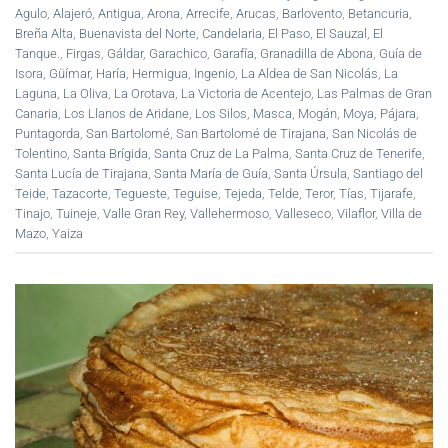
Agulo
,
Alajeró
,
Antigua
,
Arona
,
Arrecife
,
Arucas
,
Barlovento
,
Betancuria
,
Breña Alta
,
Buenavista del Norte
,
Candelaria
,
El Paso
,
El Sauzal
,
El
Tanque.
,
Firgas
,
Gáldar
,
Garachico
,
Garafía
,
Granadilla de Abona
,
Guía de
Isora
,
Güímar
,
Haría
,
Hermigua
,
Ingenio
,
La Aldea de San Nicolás
,
La
Laguna
,
La Oliva
,
La Orotava
,
La Victoria de Acentejo
,
Las Palmas de Gran
Canaria
,
Los Llanos de Aridane
,
Los Silos
,
Masca
,
Mogán
,
Moya
,
Pájara
,
Puntagorda
,
San Bartolomé
,
San Bartolomé de Tirajana
,
San Nicolás de
Tolentino
,
Santa Brígida
,
Santa Cruz de La Palma
,
Santa Cruz de Tenerife
,
Santa Lucía de Tirajana
,
Santa María de Guía
,
Santa Úrsula
,
Santiago del
Teide
,
Tazacorte
,
Tegueste
,
Teguise
,
Tejeda
,
Telde
,
Teror
,
Tías
,
Tijarafe
,
Tinajo
,
Tuineje
,
Valle Gran Rey
,
Vallehermoso
,
Valleseco
,
Vilaflor
,
Villa de
Mazo
,
Yaiza