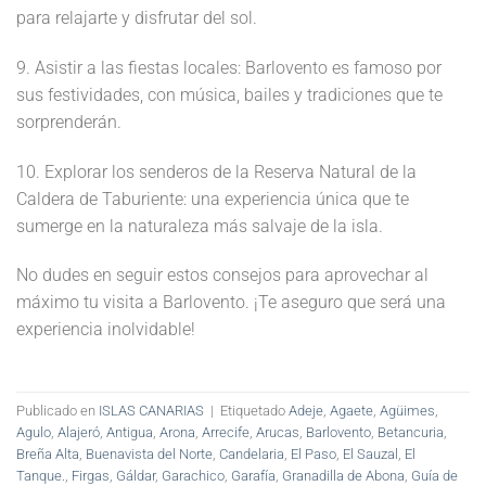
para relajarte y disfrutar del sol.
9. Asistir a las fiestas locales: Barlovento es famoso por
sus festividades, con música, bailes y tradiciones que te
sorprenderán.
10. Explorar los senderos de la Reserva Natural de la
Caldera de Taburiente: una experiencia única que te
sumerge en la naturaleza más salvaje de la isla.
No dudes en seguir estos consejos para aprovechar al
máximo tu visita a Barlovento. ¡Te aseguro que será una
experiencia inolvidable!
Publicado en
ISLAS CANARIAS
|
Etiquetado
Adeje
,
Agaete
,
Agüimes
,
Agulo
,
Alajeró
,
Antigua
,
Arona
,
Arrecife
,
Arucas
,
Barlovento
,
Betancuria
,
Breña Alta
,
Buenavista del Norte
,
Candelaria
,
El Paso
,
El Sauzal
,
El
Tanque.
,
Firgas
,
Gáldar
,
Garachico
,
Garafía
,
Granadilla de Abona
,
Guía de