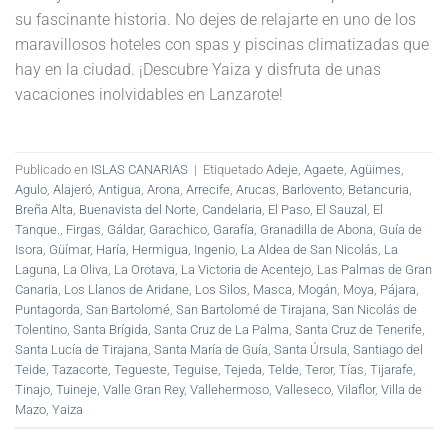
su fascinante historia. No dejes de relajarte en uno de los
maravillosos hoteles con spas y piscinas climatizadas que
hay en la ciudad. ¡Descubre Yaiza y disfruta de unas
vacaciones inolvidables en Lanzarote!
Publicado en
ISLAS CANARIAS
|
Etiquetado
Adeje
,
Agaete
,
Agüimes
,
Agulo
,
Alajeró
,
Antigua
,
Arona
,
Arrecife
,
Arucas
,
Barlovento
,
Betancuria
,
Breña Alta
,
Buenavista del Norte
,
Candelaria
,
El Paso
,
El Sauzal
,
El
Tanque.
,
Firgas
,
Gáldar
,
Garachico
,
Garafía
,
Granadilla de Abona
,
Guía de
Isora
,
Güímar
,
Haría
,
Hermigua
,
Ingenio
,
La Aldea de San Nicolás
,
La
Laguna
,
La Oliva
,
La Orotava
,
La Victoria de Acentejo
,
Las Palmas de Gran
Canaria
,
Los Llanos de Aridane
,
Los Silos
,
Masca
,
Mogán
,
Moya
,
Pájara
,
Puntagorda
,
San Bartolomé
,
San Bartolomé de Tirajana
,
San Nicolás de
Tolentino
,
Santa Brígida
,
Santa Cruz de La Palma
,
Santa Cruz de Tenerife
,
Santa Lucía de Tirajana
,
Santa María de Guía
,
Santa Úrsula
,
Santiago del
Teide
,
Tazacorte
,
Tegueste
,
Teguise
,
Tejeda
,
Telde
,
Teror
,
Tías
,
Tijarafe
,
Tinajo
,
Tuineje
,
Valle Gran Rey
,
Vallehermoso
,
Valleseco
,
Vilaflor
,
Villa de
Mazo
,
Yaiza