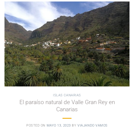
ISLAS CANARIAS
El paraíso natural de Valle Gran Rey en
Canarias
POSTED ON
MAYO 13, 2023
BY
VIAJANDO VAMOS