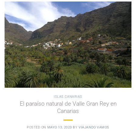
ISLAS CANARIAS
El paraíso natural de Valle Gran Rey en
Canarias
POSTED ON
MAYO 13, 2023
BY
VIAJANDO VAMOS