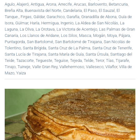
Agulo
,
Alajeró
,
Antigua
,
Arona
,
Arrecife
,
Arucas
,
Barlovento
,
Betancuria
,
Breña Alta
,
Buenavista del Norte
,
Candelaria
,
El Paso
,
El Sauzal
,
El
Tanque.
,
Firgas
,
Gáldar
,
Garachico
,
Garafía
,
Granadilla de Abona
,
Guía de
Isora
,
Güímar
,
Haría
,
Hermigua
,
Ingenio
,
La Aldea de San Nicolás
,
La
Laguna
,
La Oliva
,
La Orotava
,
La Victoria de Acentejo
,
Las Palmas de Gran
Canaria
,
Los Llanos de Aridane
,
Los Silos
,
Masca
,
Mogán
,
Moya
,
Pájara
,
Puntagorda
,
San Bartolomé
,
San Bartolomé de Tirajana
,
San Nicolás de
Tolentino
,
Santa Brígida
,
Santa Cruz de La Palma
,
Santa Cruz de Tenerife
,
Santa Lucía de Tirajana
,
Santa María de Guía
,
Santa Úrsula
,
Santiago del
Teide
,
Tazacorte
,
Tegueste
,
Teguise
,
Tejeda
,
Telde
,
Teror
,
Tías
,
Tijarafe
,
Tinajo
,
Tuineje
,
Valle Gran Rey
,
Vallehermoso
,
Valleseco
,
Vilaflor
,
Villa de
Mazo
,
Yaiza