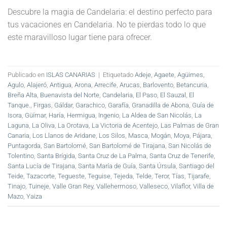
Descubre la magia de Candelaria: el destino perfecto para
tus vacaciones en Candelaria. No te pierdas todo lo que
este maravilloso lugar tiene para ofrecer.
Publicado en
ISLAS CANARIAS
|
Etiquetado
Adeje
,
Agaete
,
Agüimes
,
Agulo
,
Alajeró
,
Antigua
,
Arona
,
Arrecife
,
Arucas
,
Barlovento
,
Betancuria
,
Breña Alta
,
Buenavista del Norte
,
Candelaria
,
El Paso
,
El Sauzal
,
El
Tanque.
,
Firgas
,
Gáldar
,
Garachico
,
Garafía
,
Granadilla de Abona
,
Guía de
Isora
,
Güímar
,
Haría
,
Hermigua
,
Ingenio
,
La Aldea de San Nicolás
,
La
Laguna
,
La Oliva
,
La Orotava
,
La Victoria de Acentejo
,
Las Palmas de Gran
Canaria
,
Los Llanos de Aridane
,
Los Silos
,
Masca
,
Mogán
,
Moya
,
Pájara
,
Puntagorda
,
San Bartolomé
,
San Bartolomé de Tirajana
,
San Nicolás de
Tolentino
,
Santa Brígida
,
Santa Cruz de La Palma
,
Santa Cruz de Tenerife
,
Santa Lucía de Tirajana
,
Santa María de Guía
,
Santa Úrsula
,
Santiago del
Teide
,
Tazacorte
,
Tegueste
,
Teguise
,
Tejeda
,
Telde
,
Teror
,
Tías
,
Tijarafe
,
Tinajo
,
Tuineje
,
Valle Gran Rey
,
Vallehermoso
,
Valleseco
,
Vilaflor
,
Villa de
Mazo
,
Yaiza