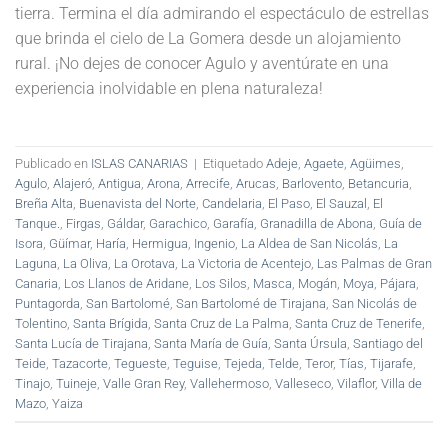
tierra. Termina el día admirando el espectáculo de estrellas
que brinda el cielo de La Gomera desde un alojamiento
rural. ¡No dejes de conocer Agulo y aventúrate en una
experiencia inolvidable en plena naturaleza!
Publicado en
ISLAS CANARIAS
|
Etiquetado
Adeje
,
Agaete
,
Agüimes
,
Agulo
,
Alajeró
,
Antigua
,
Arona
,
Arrecife
,
Arucas
,
Barlovento
,
Betancuria
,
Breña Alta
,
Buenavista del Norte
,
Candelaria
,
El Paso
,
El Sauzal
,
El
Tanque.
,
Firgas
,
Gáldar
,
Garachico
,
Garafía
,
Granadilla de Abona
,
Guía de
Isora
,
Güímar
,
Haría
,
Hermigua
,
Ingenio
,
La Aldea de San Nicolás
,
La
Laguna
,
La Oliva
,
La Orotava
,
La Victoria de Acentejo
,
Las Palmas de Gran
Canaria
,
Los Llanos de Aridane
,
Los Silos
,
Masca
,
Mogán
,
Moya
,
Pájara
,
Puntagorda
,
San Bartolomé
,
San Bartolomé de Tirajana
,
San Nicolás de
Tolentino
,
Santa Brígida
,
Santa Cruz de La Palma
,
Santa Cruz de Tenerife
,
Santa Lucía de Tirajana
,
Santa María de Guía
,
Santa Úrsula
,
Santiago del
Teide
,
Tazacorte
,
Tegueste
,
Teguise
,
Tejeda
,
Telde
,
Teror
,
Tías
,
Tijarafe
,
Tinajo
,
Tuineje
,
Valle Gran Rey
,
Vallehermoso
,
Valleseco
,
Vilaflor
,
Villa de
Mazo
,
Yaiza