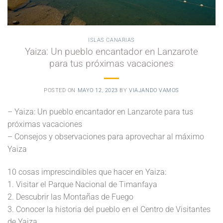
ISLAS CANARIAS
Yaiza: Un pueblo encantador en Lanzarote
para tus próximas vacaciones
POSTED ON
MAYO 12, 2023
BY
VIAJANDO VAMOS
– Yaiza: Un pueblo encantador en Lanzarote para tus
próximas vacaciones
– Consejos y observaciones para aprovechar al máximo
Yaiza
10 cosas imprescindibles que hacer en Yaiza:
1. Visitar el Parque Nacional de Timanfaya
2. Descubrir las Montañas de Fuego
3. Conocer la historia del pueblo en el Centro de Visitantes
de Yaiza