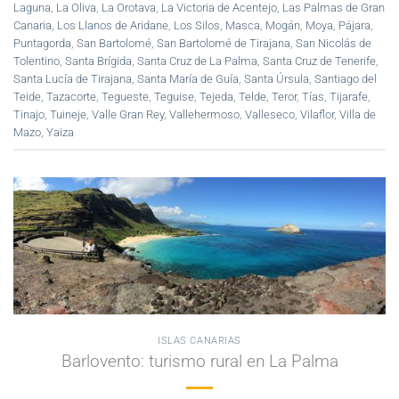
Laguna
,
La Oliva
,
La Orotava
,
La Victoria de Acentejo
,
Las Palmas de Gran
Canaria
,
Los Llanos de Aridane
,
Los Silos
,
Masca
,
Mogán
,
Moya
,
Pájara
,
Puntagorda
,
San Bartolomé
,
San Bartolomé de Tirajana
,
San Nicolás de
Tolentino
,
Santa Brígida
,
Santa Cruz de La Palma
,
Santa Cruz de Tenerife
,
Santa Lucía de Tirajana
,
Santa María de Guía
,
Santa Úrsula
,
Santiago del
Teide
,
Tazacorte
,
Tegueste
,
Teguise
,
Tejeda
,
Telde
,
Teror
,
Tías
,
Tijarafe
,
Tinajo
,
Tuineje
,
Valle Gran Rey
,
Vallehermoso
,
Valleseco
,
Vilaflor
,
Villa de
Mazo
,
Yaiza
ISLAS CANARIAS
Barlovento: turismo rural en La Palma