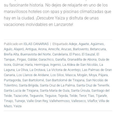
su fascinante historia. No dejes de relajarte en uno de los
maravillosos hoteles con spas y piscinas climatizadas que
hay en la ciudad. ¡Descubre Yaiza y disfruta de unas
vacaciones inolvidables en Lanzarote!
Publicado en
ISLAS CANARIAS
|
Etiquetado
Adeje
,
Agaete
,
Agüimes
,
Agulo
,
Alajeró
,
Antigua
,
Arona
,
Arrecife
,
Arucas
,
Barlovento
,
Betancuria
,
Breña Alta
,
Buenavista del Norte
,
Candelaria
,
El Paso
,
El Sauzal
,
El
Tanque.
,
Firgas
,
Gáldar
,
Garachico
,
Garafía
,
Granadilla de Abona
,
Guía de
Isora
,
Güímar
,
Haría
,
Hermigua
,
Ingenio
,
La Aldea de San Nicolás
,
La
Laguna
,
La Oliva
,
La Orotava
,
La Victoria de Acentejo
,
Las Palmas de Gran
Canaria
,
Los Llanos de Aridane
,
Los Silos
,
Masca
,
Mogán
,
Moya
,
Pájara
,
Puntagorda
,
San Bartolomé
,
San Bartolomé de Tirajana
,
San Nicolás de
Tolentino
,
Santa Brígida
,
Santa Cruz de La Palma
,
Santa Cruz de Tenerife
,
Santa Lucía de Tirajana
,
Santa María de Guía
,
Santa Úrsula
,
Santiago del
Teide
,
Tazacorte
,
Tegueste
,
Teguise
,
Tejeda
,
Telde
,
Teror
,
Tías
,
Tijarafe
,
Tinajo
,
Tuineje
,
Valle Gran Rey
,
Vallehermoso
,
Valleseco
,
Vilaflor
,
Villa de
Mazo
,
Yaiza