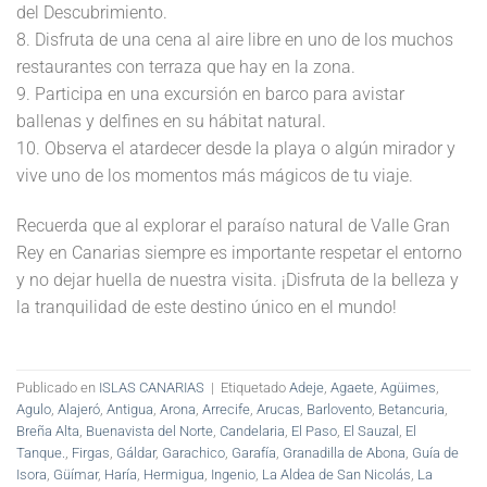
del Descubrimiento.
8. Disfruta de una cena al aire libre en uno de los muchos
restaurantes con terraza que hay en la zona.
9. Participa en una excursión en barco para avistar
ballenas y delfines en su hábitat natural.
10. Observa el atardecer desde la playa o algún mirador y
vive uno de los momentos más mágicos de tu viaje.
Recuerda que al explorar el paraíso natural de Valle Gran
Rey en Canarias siempre es importante respetar el entorno
y no dejar huella de nuestra visita. ¡Disfruta de la belleza y
la tranquilidad de este destino único en el mundo!
Publicado en
ISLAS CANARIAS
|
Etiquetado
Adeje
,
Agaete
,
Agüimes
,
Agulo
,
Alajeró
,
Antigua
,
Arona
,
Arrecife
,
Arucas
,
Barlovento
,
Betancuria
,
Breña Alta
,
Buenavista del Norte
,
Candelaria
,
El Paso
,
El Sauzal
,
El
Tanque.
,
Firgas
,
Gáldar
,
Garachico
,
Garafía
,
Granadilla de Abona
,
Guía de
Isora
,
Güímar
,
Haría
,
Hermigua
,
Ingenio
,
La Aldea de San Nicolás
,
La