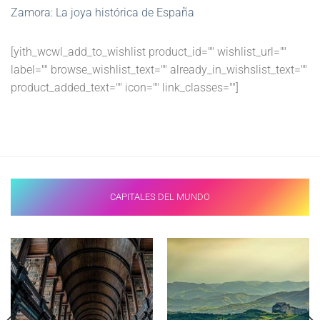
Zamora: La joya histórica de España
[yith_wcwl_add_to_wishlist product_id="" wishlist_url=""
label="" browse_wishlist_text="" already_in_wishslist_text=""
product_added_text="" icon="" link_classes=""]
CAPITALES DEL MUNDO