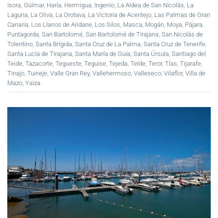
Isora
,
Güímar
,
Haría
,
Hermigua
,
Ingenio
,
La Aldea de San Nicolás
,
La
Laguna
,
La Oliva
,
La Orotava
,
La Victoria de Acentejo
,
Las Palmas de Gran
Canaria
,
Los Llanos de Aridane
,
Los Silos
,
Masca
,
Mogán
,
Moya
,
Pájara
,
Puntagorda
,
San Bartolomé
,
San Bartolomé de Tirajana
,
San Nicolás de
Tolentino
,
Santa Brígida
,
Santa Cruz de La Palma
,
Santa Cruz de Tenerife
,
Santa Lucía de Tirajana
,
Santa María de Guía
,
Santa Úrsula
,
Santiago del
Teide
,
Tazacorte
,
Tegueste
,
Teguise
,
Tejeda
,
Telde
,
Teror
,
Tías
,
Tijarafe
,
Tinajo
,
Tuineje
,
Valle Gran Rey
,
Vallehermoso
,
Valleseco
,
Vilaflor
,
Villa de
Mazo
,
Yaiza