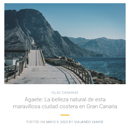
ISLAS CANARIAS
Agaete: La belleza natural de esta
maravillosa ciudad costera en Gran Canaria
POSTED ON
MAYO 9, 2023
BY
VIAJANDO VAMOS