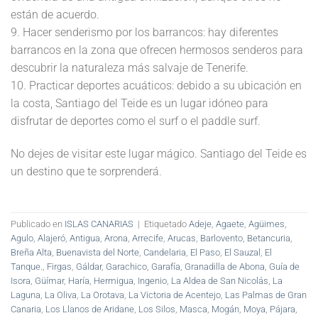
están de acuerdo.
9. Hacer senderismo por los barrancos: hay diferentes
barrancos en la zona que ofrecen hermosos senderos para
descubrir la naturaleza más salvaje de Tenerife.
10. Practicar deportes acuáticos: debido a su ubicación en
la costa, Santiago del Teide es un lugar idóneo para
disfrutar de deportes como el surf o el paddle surf.
No dejes de visitar este lugar mágico. Santiago del Teide es
un destino que te sorprenderá.
Publicado en
ISLAS CANARIAS
|
Etiquetado
Adeje
,
Agaete
,
Agüimes
,
Agulo
,
Alajeró
,
Antigua
,
Arona
,
Arrecife
,
Arucas
,
Barlovento
,
Betancuria
,
Breña Alta
,
Buenavista del Norte
,
Candelaria
,
El Paso
,
El Sauzal
,
El
Tanque.
,
Firgas
,
Gáldar
,
Garachico
,
Garafía
,
Granadilla de Abona
,
Guía de
Isora
,
Güímar
,
Haría
,
Hermigua
,
Ingenio
,
La Aldea de San Nicolás
,
La
Laguna
,
La Oliva
,
La Orotava
,
La Victoria de Acentejo
,
Las Palmas de Gran
Canaria
,
Los Llanos de Aridane
,
Los Silos
,
Masca
,
Mogán
,
Moya
,
Pájara
,