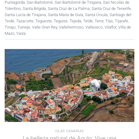
Puntagorda
,
San Bartolomé
,
San Bartolomé de Tirajana
,
San Nicolás de
Tolentino
,
Santa Brígida
,
Santa Cruz de La Palma
,
Santa Cruz de Tenerife
,
Santa Lucía de Tirajana
,
Santa María de Guía
,
Santa Úrsula
,
Santiago del
Teide
,
Tazacorte
,
Tegueste
,
Teguise
,
Tejeda
,
Telde
,
Teror
,
Tías
,
Tijarafe
,
Tinajo
,
Tuineje
,
Valle Gran Rey
,
Vallehermoso
,
Valleseco
,
Vilaflor
,
Villa de
Mazo
,
Yaiza
ISLAS CANARIAS
La belleza natural de Agulo: Vive una