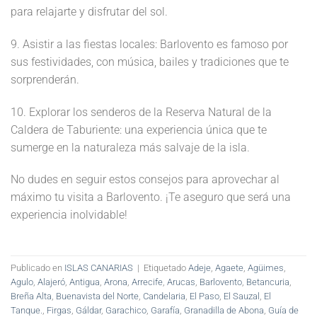
para relajarte y disfrutar del sol.
9. Asistir a las fiestas locales: Barlovento es famoso por
sus festividades, con música, bailes y tradiciones que te
sorprenderán.
10. Explorar los senderos de la Reserva Natural de la
Caldera de Taburiente: una experiencia única que te
sumerge en la naturaleza más salvaje de la isla.
No dudes en seguir estos consejos para aprovechar al
máximo tu visita a Barlovento. ¡Te aseguro que será una
experiencia inolvidable!
Publicado en
ISLAS CANARIAS
|
Etiquetado
Adeje
,
Agaete
,
Agüimes
,
Agulo
,
Alajeró
,
Antigua
,
Arona
,
Arrecife
,
Arucas
,
Barlovento
,
Betancuria
,
Breña Alta
,
Buenavista del Norte
,
Candelaria
,
El Paso
,
El Sauzal
,
El
Tanque.
,
Firgas
,
Gáldar
,
Garachico
,
Garafía
,
Granadilla de Abona
,
Guía de