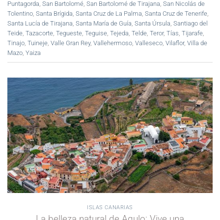
Puntagorda
,
San Bartolomé
,
San Bartolomé de Tirajana
,
San Nicolás de
Tolentino
,
Santa Brígida
,
Santa Cruz de La Palma
,
Santa Cruz de Tenerife
,
Santa Lucía de Tirajana
,
Santa María de Guía
,
Santa Úrsula
,
Santiago del
Teide
,
Tazacorte
,
Tegueste
,
Teguise
,
Tejeda
,
Telde
,
Teror
,
Tías
,
Tijarafe
,
Tinajo
,
Tuineje
,
Valle Gran Rey
,
Vallehermoso
,
Valleseco
,
Vilaflor
,
Villa de
Mazo
,
Yaiza
ISLAS CANARIAS
La belleza natural de Agulo: Vive una