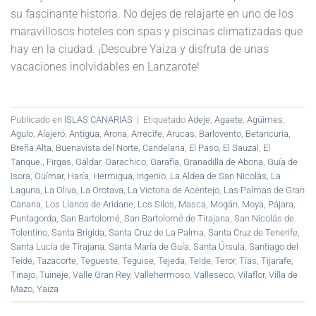
su fascinante historia. No dejes de relajarte en uno de los
maravillosos hoteles con spas y piscinas climatizadas que
hay en la ciudad. ¡Descubre Yaiza y disfruta de unas
vacaciones inolvidables en Lanzarote!
Publicado en
ISLAS CANARIAS
|
Etiquetado
Adeje
,
Agaete
,
Agüimes
,
Agulo
,
Alajeró
,
Antigua
,
Arona
,
Arrecife
,
Arucas
,
Barlovento
,
Betancuria
,
Breña Alta
,
Buenavista del Norte
,
Candelaria
,
El Paso
,
El Sauzal
,
El
Tanque.
,
Firgas
,
Gáldar
,
Garachico
,
Garafía
,
Granadilla de Abona
,
Guía de
Isora
,
Güímar
,
Haría
,
Hermigua
,
Ingenio
,
La Aldea de San Nicolás
,
La
Laguna
,
La Oliva
,
La Orotava
,
La Victoria de Acentejo
,
Las Palmas de Gran
Canaria
,
Los Llanos de Aridane
,
Los Silos
,
Masca
,
Mogán
,
Moya
,
Pájara
,
Puntagorda
,
San Bartolomé
,
San Bartolomé de Tirajana
,
San Nicolás de
Tolentino
,
Santa Brígida
,
Santa Cruz de La Palma
,
Santa Cruz de Tenerife
,
Santa Lucía de Tirajana
,
Santa María de Guía
,
Santa Úrsula
,
Santiago del
Teide
,
Tazacorte
,
Tegueste
,
Teguise
,
Tejeda
,
Telde
,
Teror
,
Tías
,
Tijarafe
,
Tinajo
,
Tuineje
,
Valle Gran Rey
,
Vallehermoso
,
Valleseco
,
Vilaflor
,
Villa de
Mazo
,
Yaiza