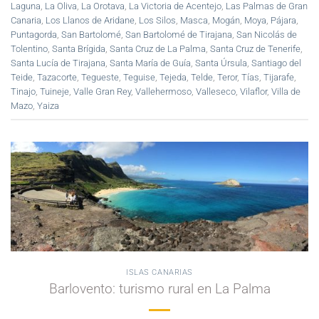
Laguna
,
La Oliva
,
La Orotava
,
La Victoria de Acentejo
,
Las Palmas de Gran
Canaria
,
Los Llanos de Aridane
,
Los Silos
,
Masca
,
Mogán
,
Moya
,
Pájara
,
Puntagorda
,
San Bartolomé
,
San Bartolomé de Tirajana
,
San Nicolás de
Tolentino
,
Santa Brígida
,
Santa Cruz de La Palma
,
Santa Cruz de Tenerife
,
Santa Lucía de Tirajana
,
Santa María de Guía
,
Santa Úrsula
,
Santiago del
Teide
,
Tazacorte
,
Tegueste
,
Teguise
,
Tejeda
,
Telde
,
Teror
,
Tías
,
Tijarafe
,
Tinajo
,
Tuineje
,
Valle Gran Rey
,
Vallehermoso
,
Valleseco
,
Vilaflor
,
Villa de
Mazo
,
Yaiza
ISLAS CANARIAS
Barlovento: turismo rural en La Palma