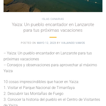
ISLAS CANARIAS
Yaiza: Un pueblo encantador en Lanzarote
para tus próximas vacaciones
POSTED ON
MAYO 12, 2023
BY
VIAJANDO VAMOS
– Yaiza: Un pueblo encantador en Lanzarote para tus
próximas vacaciones
– Consejos y observaciones para aprovechar al máximo
Yaiza
10 cosas imprescindibles que hacer en Yaiza:
1. Visitar el Parque Nacional de Timanfaya
2. Descubrir las Montañas de Fuego
3. Conocer la historia del pueblo en el Centro de Visitantes
de Yaiza