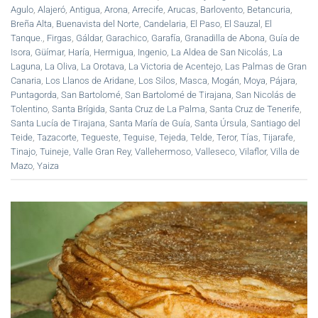
Agulo
,
Alajeró
,
Antigua
,
Arona
,
Arrecife
,
Arucas
,
Barlovento
,
Betancuria
,
Breña Alta
,
Buenavista del Norte
,
Candelaria
,
El Paso
,
El Sauzal
,
El
Tanque.
,
Firgas
,
Gáldar
,
Garachico
,
Garafía
,
Granadilla de Abona
,
Guía de
Isora
,
Güímar
,
Haría
,
Hermigua
,
Ingenio
,
La Aldea de San Nicolás
,
La
Laguna
,
La Oliva
,
La Orotava
,
La Victoria de Acentejo
,
Las Palmas de Gran
Canaria
,
Los Llanos de Aridane
,
Los Silos
,
Masca
,
Mogán
,
Moya
,
Pájara
,
Puntagorda
,
San Bartolomé
,
San Bartolomé de Tirajana
,
San Nicolás de
Tolentino
,
Santa Brígida
,
Santa Cruz de La Palma
,
Santa Cruz de Tenerife
,
Santa Lucía de Tirajana
,
Santa María de Guía
,
Santa Úrsula
,
Santiago del
Teide
,
Tazacorte
,
Tegueste
,
Teguise
,
Tejeda
,
Telde
,
Teror
,
Tías
,
Tijarafe
,
Tinajo
,
Tuineje
,
Valle Gran Rey
,
Vallehermoso
,
Valleseco
,
Vilaflor
,
Villa de
Mazo
,
Yaiza