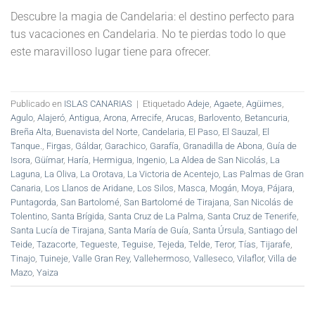
Descubre la magia de Candelaria: el destino perfecto para
tus vacaciones en Candelaria. No te pierdas todo lo que
este maravilloso lugar tiene para ofrecer.
Publicado en
ISLAS CANARIAS
|
Etiquetado
Adeje
,
Agaete
,
Agüimes
,
Agulo
,
Alajeró
,
Antigua
,
Arona
,
Arrecife
,
Arucas
,
Barlovento
,
Betancuria
,
Breña Alta
,
Buenavista del Norte
,
Candelaria
,
El Paso
,
El Sauzal
,
El
Tanque.
,
Firgas
,
Gáldar
,
Garachico
,
Garafía
,
Granadilla de Abona
,
Guía de
Isora
,
Güímar
,
Haría
,
Hermigua
,
Ingenio
,
La Aldea de San Nicolás
,
La
Laguna
,
La Oliva
,
La Orotava
,
La Victoria de Acentejo
,
Las Palmas de Gran
Canaria
,
Los Llanos de Aridane
,
Los Silos
,
Masca
,
Mogán
,
Moya
,
Pájara
,
Puntagorda
,
San Bartolomé
,
San Bartolomé de Tirajana
,
San Nicolás de
Tolentino
,
Santa Brígida
,
Santa Cruz de La Palma
,
Santa Cruz de Tenerife
,
Santa Lucía de Tirajana
,
Santa María de Guía
,
Santa Úrsula
,
Santiago del
Teide
,
Tazacorte
,
Tegueste
,
Teguise
,
Tejeda
,
Telde
,
Teror
,
Tías
,
Tijarafe
,
Tinajo
,
Tuineje
,
Valle Gran Rey
,
Vallehermoso
,
Valleseco
,
Vilaflor
,
Villa de
Mazo
,
Yaiza