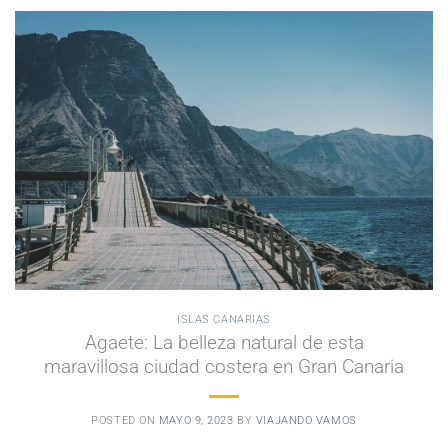
ISLAS CANARIAS
Agaete: La belleza natural de esta
maravillosa ciudad costera en Gran Canaria
POSTED ON
MAYO 9, 2023
BY
VIAJANDO VAMOS