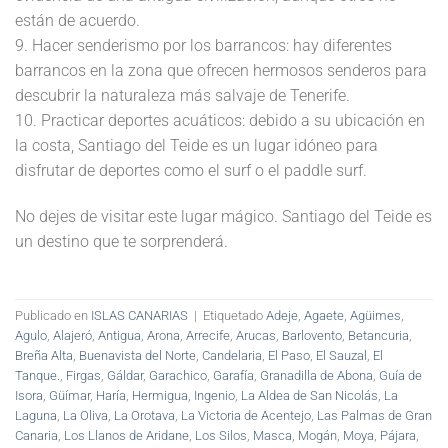
están de acuerdo.
9. Hacer senderismo por los barrancos: hay diferentes
barrancos en la zona que ofrecen hermosos senderos para
descubrir la naturaleza más salvaje de Tenerife.
10. Practicar deportes acuáticos: debido a su ubicación en
la costa, Santiago del Teide es un lugar idóneo para
disfrutar de deportes como el surf o el paddle surf.
No dejes de visitar este lugar mágico. Santiago del Teide es
un destino que te sorprenderá.
Publicado en
ISLAS CANARIAS
|
Etiquetado
Adeje
,
Agaete
,
Agüimes
,
Agulo
,
Alajeró
,
Antigua
,
Arona
,
Arrecife
,
Arucas
,
Barlovento
,
Betancuria
,
Breña Alta
,
Buenavista del Norte
,
Candelaria
,
El Paso
,
El Sauzal
,
El
Tanque.
,
Firgas
,
Gáldar
,
Garachico
,
Garafía
,
Granadilla de Abona
,
Guía de
Isora
,
Güímar
,
Haría
,
Hermigua
,
Ingenio
,
La Aldea de San Nicolás
,
La
Laguna
,
La Oliva
,
La Orotava
,
La Victoria de Acentejo
,
Las Palmas de Gran
Canaria
,
Los Llanos de Aridane
,
Los Silos
,
Masca
,
Mogán
,
Moya
,
Pájara
,