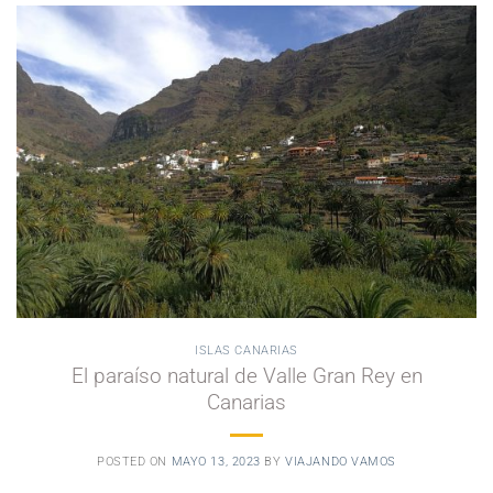
ISLAS CANARIAS
El paraíso natural de Valle Gran Rey en
Canarias
POSTED ON
MAYO 13, 2023
BY
VIAJANDO VAMOS