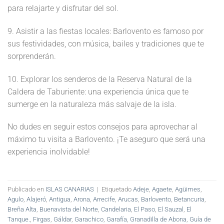
para relajarte y disfrutar del sol.
9. Asistir a las fiestas locales: Barlovento es famoso por
sus festividades, con música, bailes y tradiciones que te
sorprenderán.
10. Explorar los senderos de la Reserva Natural de la
Caldera de Taburiente: una experiencia única que te
sumerge en la naturaleza más salvaje de la isla.
No dudes en seguir estos consejos para aprovechar al
máximo tu visita a Barlovento. ¡Te aseguro que será una
experiencia inolvidable!
Publicado en
ISLAS CANARIAS
|
Etiquetado
Adeje
,
Agaete
,
Agüimes
,
Agulo
,
Alajeró
,
Antigua
,
Arona
,
Arrecife
,
Arucas
,
Barlovento
,
Betancuria
,
Breña Alta
,
Buenavista del Norte
,
Candelaria
,
El Paso
,
El Sauzal
,
El
Tanque.
,
Firgas
,
Gáldar
,
Garachico
,
Garafía
,
Granadilla de Abona
,
Guía de