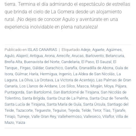
tierra. Termina el día admirando el espectáculo de estrellas
que brinda el cielo de La Gomera desde un alojamiento
rural. ¡No dejes de conocer Agulo y aventúrate en una
experiencia inolvidable en plena naturaleza!
Publicado en
ISLAS CANARIAS
|
Etiquetado
Adeje
,
Agaete
,
Agüimes
,
Agulo
,
Alajeró
,
Antigua
,
Arona
,
Arrecife
,
Arucas
,
Barlovento
,
Betancuria
,
Breña Alta
,
Buenavista del Norte
,
Candelaria
,
El Paso
,
El Sauzal
,
El
Tanque.
,
Firgas
,
Gáldar
,
Garachico
,
Garafía
,
Granadilla de Abona
,
Guía de
Isora
,
Güímar
,
Haría
,
Hermigua
,
Ingenio
,
La Aldea de San Nicolás
,
La
Laguna
,
La Oliva
,
La Orotava
,
La Victoria de Acentejo
,
Las Palmas de Gran
Canaria
,
Los Llanos de Aridane
,
Los Silos
,
Masca
,
Mogán
,
Moya
,
Pájara
,
Puntagorda
,
San Bartolomé
,
San Bartolomé de Tirajana
,
San Nicolás de
Tolentino
,
Santa Brígida
,
Santa Cruz de La Palma
,
Santa Cruz de Tenerife
,
Santa Lucía de Tirajana
,
Santa María de Guía
,
Santa Úrsula
,
Santiago del
Teide
,
Tazacorte
,
Tegueste
,
Teguise
,
Tejeda
,
Telde
,
Teror
,
Tías
,
Tijarafe
,
Tinajo
,
Tuineje
,
Valle Gran Rey
,
Vallehermoso
,
Valleseco
,
Vilaflor
,
Villa de
Mazo
,
Yaiza