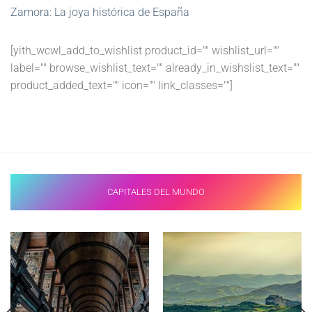
Zamora: La joya histórica de España
[yith_wcwl_add_to_wishlist product_id="" wishlist_url=""
label="" browse_wishlist_text="" already_in_wishslist_text=""
product_added_text="" icon="" link_classes=""]
CAPITALES DEL MUNDO