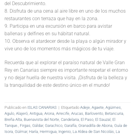
del Descubrimiento.
8. Disfruta de una cena al aire libre en uno de los muchos
restaurantes con terraza que hay en la zona.
9. Participa en una excursión en barco para avistar
ballenas y delfines en su hábitat natural.
10. Observa el atardecer desde la playa o algún mirador y
vive uno de los momentos más mágicos de tu viaje.
Recuerda que al explorar el paraíso natural de Valle Gran
Rey en Canarias siempre es importante respetar el entorno
y no dejar huella de nuestra visita. ¡Disfruta de la belleza y
la tranquilidad de este destino único en el mundo!
Publicado en
ISLAS CANARIAS
|
Etiquetado
Adeje
,
Agaete
,
Agüimes
,
Agulo
,
Alajeró
,
Antigua
,
Arona
,
Arrecife
,
Arucas
,
Barlovento
,
Betancuria
,
Breña Alta
,
Buenavista del Norte
,
Candelaria
,
El Paso
,
El Sauzal
,
El
Tanque.
,
Firgas
,
Gáldar
,
Garachico
,
Garafía
,
Granadilla de Abona
,
Guía de
Isora
,
Güímar
,
Haría
,
Hermigua
,
Ingenio
,
La Aldea de San Nicolás
,
La