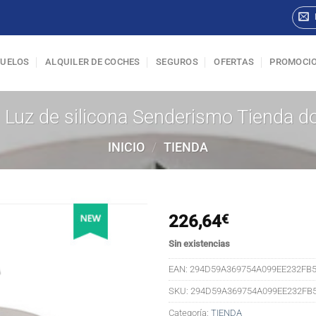
VUELOS
ALQUILER DE COCHES
SEGUROS
OFERTAS
PROMOCI
 Luz de silicona Senderismo Tienda d
INICIO
/
TIENDA
226,64
€
Sin existencias
EAN:
294D59A369754A099EE232FB5
SKU:
294D59A369754A099EE232FB
Categoría:
TIENDA