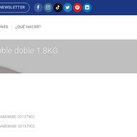
NEWSLETTER
ONES
¿QUÉ HACER?
oble doble 1.8KG
ABEB68E-20137902
5ABEB68E-20137902