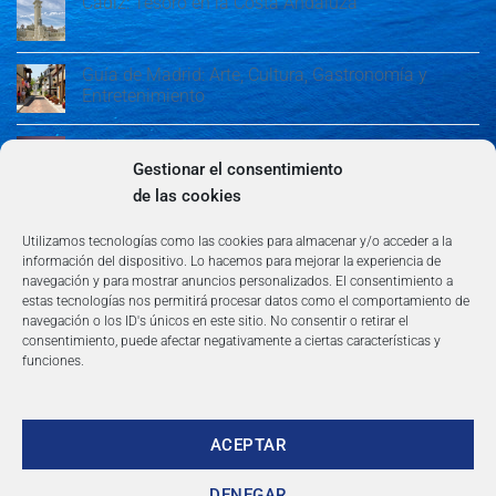
Cádiz: Tesoro en la Costa Andaluza
Guía de Madrid: Arte, Cultura, Gastronomía y
Entretenimiento
Guía de Madrid: Arte, Cultura, Gastronomía y
Entretenimiento
Gestionar el consentimiento
de las cookies
Algeciras: Belleza en la Costa del Sol
Utilizamos tecnologías como las cookies para almacenar y/o acceder a la
información del dispositivo. Lo hacemos para mejorar la experiencia de
navegación y para mostrar anuncios personalizados. El consentimiento a
estas tecnologías nos permitirá procesar datos como el comportamiento de
navegación o los ID's únicos en este sitio. No consentir o retirar el
consentimiento, puede afectar negativamente a ciertas características y
funciones.
AVISO LEGAL
POLÍTICA DE PRIVACIDAD
TÉRMINOS Y CONDICIONES
NEWSLETTER
BLOG
CONTACTO
Copyright 2026 ©
360group.es
ACEPTAR
DENEGAR