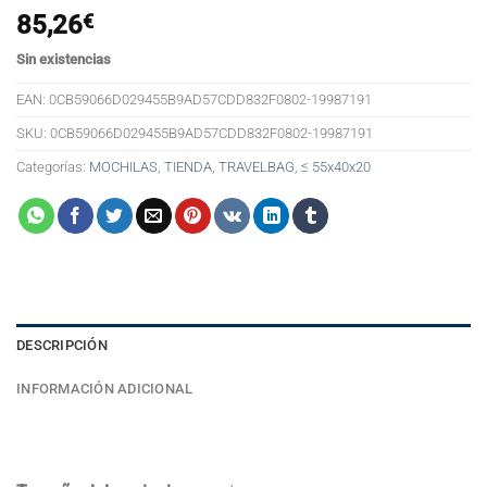
85,26
€
Sin existencias
EAN:
0CB59066D029455B9AD57CDD832F0802-19987191
SKU:
0CB59066D029455B9AD57CDD832F0802-19987191
Categorías:
MOCHILAS
,
TIENDA
,
TRAVELBAG
,
≤ 55x40x20
DESCRIPCIÓN
INFORMACIÓN ADICIONAL