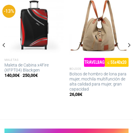
-13%
MALETAS
TRAVELBAG
≤ 55x40x20
Maleta de Cabina x4Fire
BOLSOS
(XFPT04) Blackgen
Bolsos de hombro de lona para
Rango
140,00
€
-
250,00
€
mujer, mochila multifunción de
de
precios:
alta calidad para mujer, gran
desde
capacidad
140,00€
hasta
26,08
€
250,00€