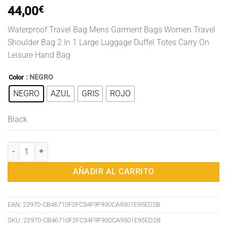
44,00
€
Waterproof Travel Bag Mens Garment Bags Women Travel
Shoulder Bag 2 In 1 Large Luggage Duffel Totes Carry On
Leisure Hand Bag
: NEGRO
Color
NEGRO
AZUL
GRIS
ROJO
Black
Bolsa de viaje impermeable para hombre, bolsas de ropa, bolso de ho
AÑADIR AL CARRITO
EAN:
22970-CB46710F2FC34F9F930CA9301E95ED2B
SKU:
22970-CB46710F2FC34F9F930CA9301E95ED2B