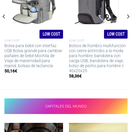
LOW COST
LOW COST
LOW COST
LOW COST
Bolsa para bebé con interfaz
Bolsos de hombro multifunción
USB Bolsa grande para cambiar
con cierre antirrobo a la moda
pañales de bebé Mochila de
para hombre, bandolera con
Viaje de maternidad para
carga USB, bandolera de viaje,
mamá, bolsas de lactancia
bolso de pecho para hombre ≤
40x20x25
50,16
€
58,36
€
CAPITALES DEL MUNDO