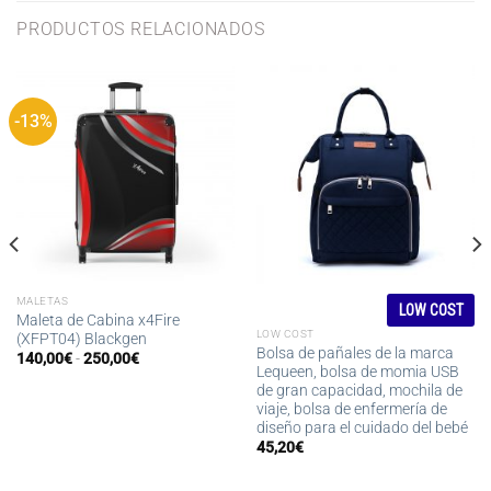
PRODUCTOS RELACIONADOS
-13%
MALETAS
LOW COST
Maleta de Cabina x4Fire
LOW COST
(XFPT04) Blackgen
Bolsa de pañales de la marca
Rango
140,00
€
-
250,00
€
Lequeen, bolsa de momia USB
de
precios:
de gran capacidad, mochila de
desde
viaje, bolsa de enfermería de
140,00€
diseño para el cuidado del bebé
hasta
250,00€
45,20
€