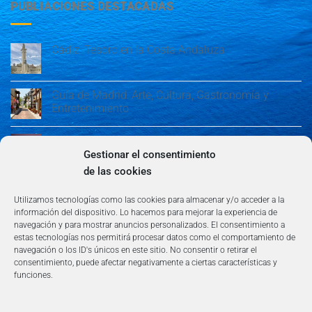
PUBLIACIONES DESTACADAS
Cádiz: Tesoro en la Costa Andaluza
Guía de Madrid: Arte, Cultura, Gastronomía y
Entretenimiento
Guía de Madrid: Arte, Cultura, Gastronomía y
Entretenimiento
Gestionar el consentimiento
de las cookies
Algeciras: Belleza en la Costa del Sol
Utilizamos tecnologías como las cookies para almacenar y/o acceder a la
información del dispositivo. Lo hacemos para mejorar la experiencia de
navegación y para mostrar anuncios personalizados. El consentimiento a
estas tecnologías nos permitirá procesar datos como el comportamiento de
navegación o los ID's únicos en este sitio. No consentir o retirar el
consentimiento, puede afectar negativamente a ciertas características y
funciones.
AVISO LEGAL
POLÍTICA DE PRIVACIDAD
TÉRMINOS Y CONDICIONES
NEWSLETTER
BLOG
CONTACTO