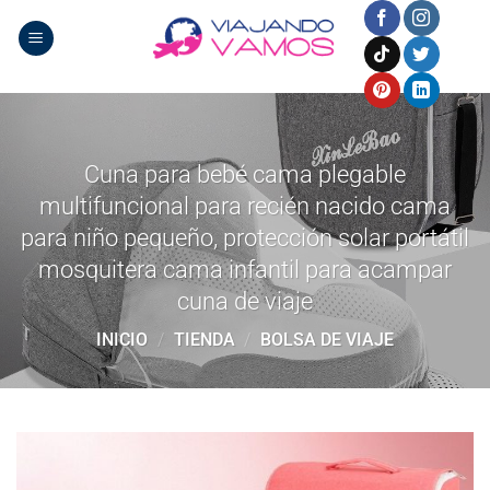
Saltar
al
contenido
Cuna para bebé cama plegable
multifuncional para recién nacido cama
para niño pequeño, protección solar portátil
mosquitera cama infantil para acampar
cuna de viaje
INICIO
/
TIENDA
/
BOLSA DE VIAJE