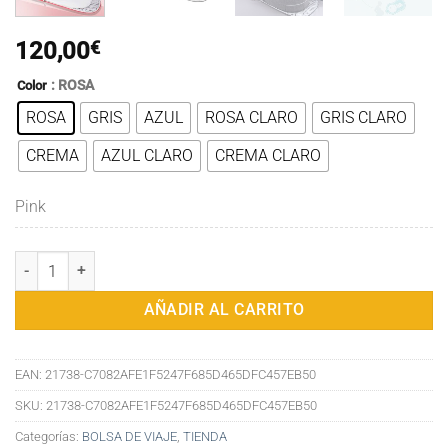
120,00
€
: ROSA
Color
ROSA
GRIS
AZUL
ROSA CLARO
GRIS CLARO
CREMA
AZUL CLARO
CREMA CLARO
Pink
Cuna para bebé cama plegable multifuncional para recién nacido cam
AÑADIR AL CARRITO
EAN:
21738-C7082AFE1F5247F685D465DFC457EB50
SKU:
21738-C7082AFE1F5247F685D465DFC457EB50
Categorías:
BOLSA DE VIAJE
,
TIENDA