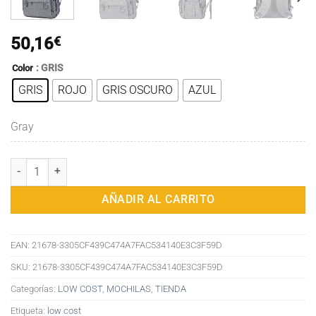
50,16
€
: GRIS
Color
GRIS
ROJO
GRIS OSCURO
AZUL
Gray
Bolsa para bebé con interfaz USB Bolsa grande para cambiar pañale
AÑADIR AL CARRITO
EAN:
21678-3305CF439C474A7FAC534140E3C3F59D
SKU:
21678-3305CF439C474A7FAC534140E3C3F59D
Categorías:
LOW COST
,
MOCHILAS
,
TIENDA
Etiqueta:
low cost