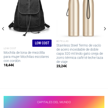
BOTELLAS
LOW COST
Stainless Steel Termo de vacío
LOW COST
de acero inoxidable de doble
Mochila de lona de mezclilla
capa 320 ml lindo gato oreja de
para mujer Mochilas escolares
zorro térmica café té leche taza
con cordón
de viaje
18,44
€
23,24
€
CAPITALES DEL MUNDO