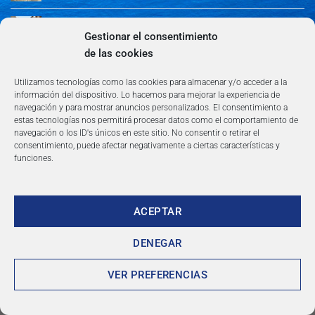
Guía de Madrid: Arte, Cultura, Gastronomía y
Entretenimiento
Gestionar el consentimiento
de las cookies
Guía de Madrid: Arte, Cultura, Gastronomía y
Entretenimiento
Utilizamos tecnologías como las cookies para almacenar y/o acceder a la
información del dispositivo. Lo hacemos para mejorar la experiencia de
navegación y para mostrar anuncios personalizados. El consentimiento a
Algeciras: Belleza en la Costa del Sol
estas tecnologías nos permitirá procesar datos como el comportamiento de
navegación o los ID's únicos en este sitio. No consentir o retirar el
consentimiento, puede afectar negativamente a ciertas características y
funciones.
ACEPTAR
AVISO LEGAL
POLÍTICA DE PRIVACIDAD
TÉRMINOS Y CONDICIONES
NEWSLETTER
BLOG
CONTACTO
Copyright 2026 ©
360group.es
DENEGAR
VER PREFERENCIAS