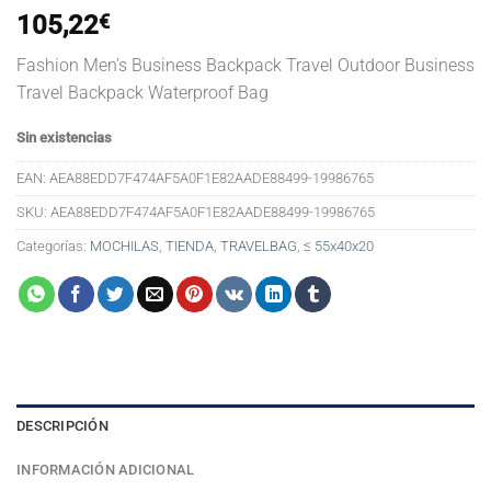
105,22
€
Fashion Men’s Business Backpack Travel Outdoor Business
Travel Backpack Waterproof Bag
Sin existencias
EAN:
AEA88EDD7F474AF5A0F1E82AADE88499-19986765
SKU:
AEA88EDD7F474AF5A0F1E82AADE88499-19986765
Categorías:
MOCHILAS
,
TIENDA
,
TRAVELBAG
,
≤ 55x40x20
DESCRIPCIÓN
INFORMACIÓN ADICIONAL