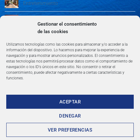
Entretenimiento
Guía de Madrid: Arte, Cultura, Gastronomía y
Entretenimiento
Gestionar el consentimiento
de las cookies
Algeciras: Belleza en la Costa del Sol
Utilizamos tecnologías como las cookies para almacenar y/o acceder a la
información del dispositivo. Lo hacemos para mejorar la experiencia de
navegación y para mostrar anuncios personalizados. El consentimiento a
estas tecnologías nos permitirá procesar datos como el comportamiento de
navegación o los ID's únicos en este sitio. No consentir o retirar el
consentimiento, puede afectar negativamente a ciertas características y
funciones.
AVISO LEGAL
POLÍTICA DE PRIVACIDAD
TÉRMINOS Y CONDICIONES
NEWSLETTER
BLOG
CONTACTO
Copyright 2026 ©
360group.es
ACEPTAR
DENEGAR
VER PREFERENCIAS