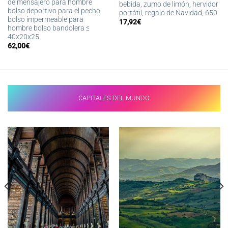
de mensajero para hombre
bebida, zumo de limón, hervidor
bolso deportivo para el pecho
portátil, regalo de Navidad, 650
bolso impermeable para
17,92
€
hombre bolso bandolera ≤
40x20x25
62,00
€
CAPITALES DEL MUNDO