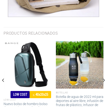
PRODUCTOS RELACIONADOS
BOTELLAS
LOW COST
≤ 40x20x25
Botella de agua de 2022 ml para
LOW COST
deportes al aire libre, infusión de
Nuevo bolso de hombro bolso
frutas de plástico, Infusor de