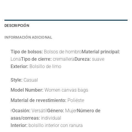
DESCRIPCIÓN
INFORMACIÓN ADICIONAL
Tipo de bolsos:
Bolsos de hombro
Material principal:
Lona
Tipo de cierre:
cremallera
Dureza:
suave
Exterior:
Bolsillo de limo
Style:
Casual
Model Number:
Women canvas bags
Material de revestimiento:
Poliéste
r
Ocasión:
Versátil
Género:
Mujer
Número de
asas/correas:
individual
Interior:
bolsillo interior con ranura