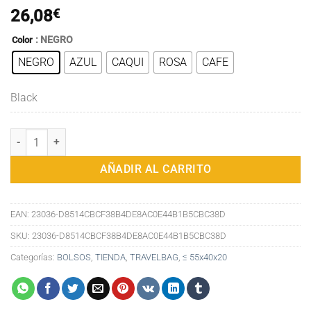
26,08
€
: NEGRO
Color
NEGRO
AZUL
CAQUI
ROSA
CAFE
Black
Bolsos de hombro de lona para mujer, mochila multifunción de alta 
AÑADIR AL CARRITO
EAN:
23036-D8514CBCF38B4DE8AC0E44B1B5CBC38D
SKU:
23036-D8514CBCF38B4DE8AC0E44B1B5CBC38D
Categorías:
BOLSOS
,
TIENDA
,
TRAVELBAG
,
≤ 55x40x20