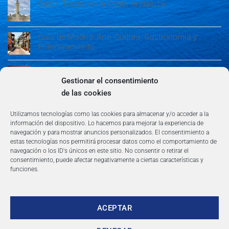
Cádiz: Tesoro en la Costa Andaluza
Guía de Madrid: Arte, Cultura, Gastronomía y
Entretenimiento
Guía de Madrid: Arte, Cultura, Gastronomía y
Entretenimiento
Gestionar el consentimiento
de las cookies
Algeciras: Belleza en la Costa del Sol
Utilizamos tecnologías como las cookies para almacenar y/o acceder a la
información del dispositivo. Lo hacemos para mejorar la experiencia de
navegación y para mostrar anuncios personalizados. El consentimiento a
estas tecnologías nos permitirá procesar datos como el comportamiento de
navegación o los ID's únicos en este sitio. No consentir o retirar el
consentimiento, puede afectar negativamente a ciertas características y
funciones.
AVISO LEGAL
POLÍTICA DE PRIVACIDAD
TÉRMINOS Y CONDICIONES
NEWSLETTER
BLOG
CONTACTO
Copyright 2026 ©
360group.es
ACEPTAR