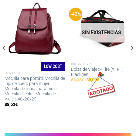
-42%
SIN EXISTENCIAS
BOLSA DE VIAJE
LOW COST
Bolsa de Viaje x4Fire (XFPF)
LOW COST
Blackgen
Mochila para portátil Mochila de
El
El
66,06
€
38,00
€
lujo de cuero para mujer
precio
precio
original
actual
Mochila de moda para mujer
era:
es:
Mochila escolar, Mochila de
66,06€.
38,00€.
Viaje ≤ 40x20x25
38,52
€