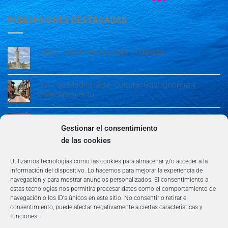
PUBLIACIONES DESTACADAS
Cádiz: Tesoro en la Costa Andaluza
Guía de Madrid: Arte, Cultura, Gastronomía y
Entretenimiento
Guía de Madrid: Arte, Cultura, Gastronomía y
Entretenimiento
Gestionar el consentimiento
de las cookies
Algeciras: Belleza en la Costa del Sol
Utilizamos tecnologías como las cookies para almacenar y/o acceder a la
información del dispositivo. Lo hacemos para mejorar la experiencia de
navegación y para mostrar anuncios personalizados. El consentimiento a
estas tecnologías nos permitirá procesar datos como el comportamiento de
navegación o los ID's únicos en este sitio. No consentir o retirar el
consentimiento, puede afectar negativamente a ciertas características y
funciones.
AVISO LEGAL
POLÍTICA DE PRIVACIDAD