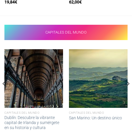
19,84
€
62,00
€
CAPITALES DEL MUNDO
CAPITALES DEL MUNDO
CAPITALES DEL MUNDO
Dublín: Descubre la vibrante
San Marino: Un destino único
capital de Irlanda y sumérgete
en su historia y cultura