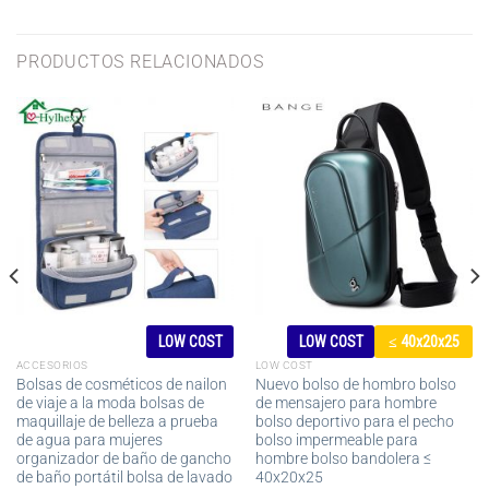
PRODUCTOS RELACIONADOS
LOW COST
LOW COST
≤ 40x20x25
ACCESORIOS
LOW COST
Bolsas de cosméticos de nailon
Nuevo bolso de hombro bolso
de viaje a la moda bolsas de
de mensajero para hombre
maquillaje de belleza a prueba
bolso deportivo para el pecho
de agua para mujeres
bolso impermeable para
organizador de baño de gancho
hombre bolso bandolera ≤
de baño portátil bolsa de lavado
40x20x25