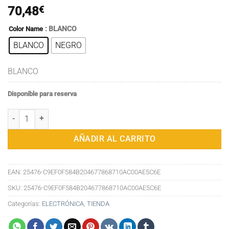
70,48
€
: BLANCO
Color Name
BLANCO
NEGRO
BLANCO
Disponible para reserva
Taza Calentamiento para Vehículo de Temperatura en tiempo Real de 
AÑADIR AL CARRITO
EAN:
25476-C9EF0F584B204677868710AC00AE5C6E
SKU:
25476-C9EF0F584B204677868710AC00AE5C6E
Categorías:
ELECTRÓNICA
,
TIENDA