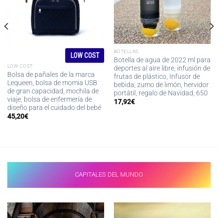
BOTELLAS
LOW COST
Botella de agua de 2022 ml para
LOW COST
deportes al aire libre, infusión de
Bolsa de pañales de la marca
frutas de plástico, Infusor de
Lequeen, bolsa de momia USB
bebida, zumo de limón, hervidor
de gran capacidad, mochila de
portátil, regalo de Navidad, 650
viaje, bolsa de enfermería de
17,92
€
diseño para el cuidado del bebé
45,20
€
CAPITALES DEL MUNDO