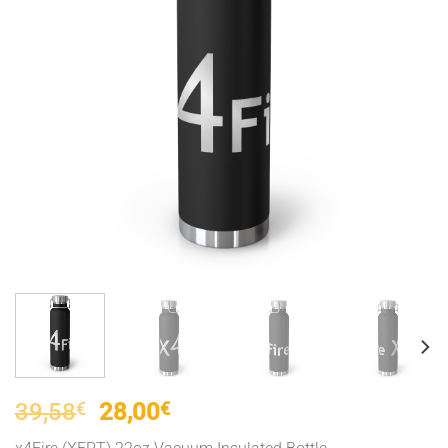
El
El
39,58
€
28,00
€
precio
precio