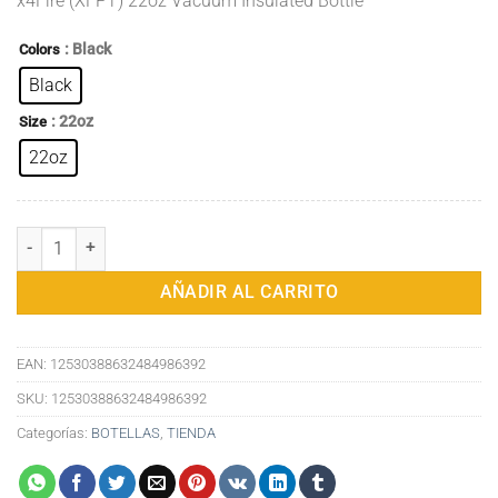
x4Fire (XFPT) 22oz Vacuum Insulated Bottle
original
actual
era:
es:
: Black
Colors
39,58€.
28,00€.
Black
: 22oz
Size
22oz
x4Fire (XFPT) Botella aislada al vacío de 22 oz cantidad
AÑADIR AL CARRITO
EAN:
12530388632484986392
SKU:
12530388632484986392
Categorías:
BOTELLAS
,
TIENDA