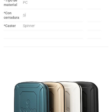
*Tipo de
PC
material
*Con
SÍ
cerradura
*Caster
Spinner