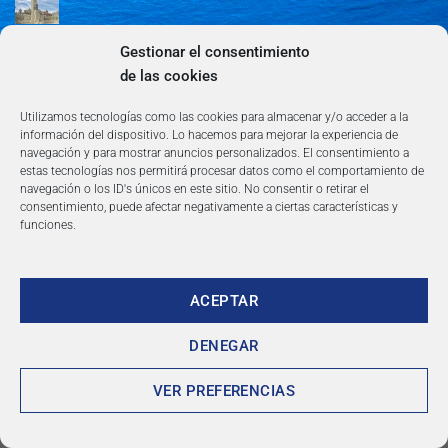
Gestionar el consentimiento
Guía de Madrid: Arte, Cultura, Gastronomía y
Entretenimiento
de las cookies
Utilizamos tecnologías como las cookies para almacenar y/o acceder a la
Guía de Madrid: Arte, Cultura, Gastronomía y
información del dispositivo. Lo hacemos para mejorar la experiencia de
Entretenimiento
navegación y para mostrar anuncios personalizados. El consentimiento a
estas tecnologías nos permitirá procesar datos como el comportamiento de
Algeciras: Belleza en la Costa del Sol
navegación o los ID's únicos en este sitio. No consentir o retirar el
consentimiento, puede afectar negativamente a ciertas características y
funciones.
ACEPTAR
AVISO LEGAL
POLÍTICA DE PRIVACIDAD
TÉRMINOS Y CONDICIONES
NEWSLETTER
BLOG
CONTACTO
DENEGAR
Copyright 2026 ©
360group.es
VER PREFERENCIAS