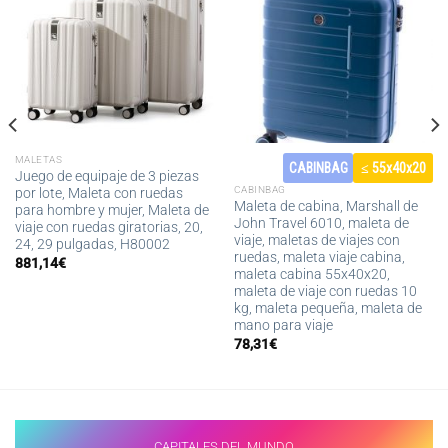
MALETAS
CABINBAG
≤ 55x40x20
Juego de equipaje de 3 piezas
CABINBAG
por lote, Maleta con ruedas
Maleta de cabina, Marshall de
para hombre y mujer, Maleta de
John Travel 6010, maleta de
viaje con ruedas giratorias, 20,
viaje, maletas de viajes con
24, 29 pulgadas, H80002
ruedas, maleta viaje cabina,
881,14
€
maleta cabina 55x40x20,
maleta de viaje con ruedas 10
kg, maleta pequeña, maleta de
mano para viaje
78,31
€
CAPITALES DEL MUNDO