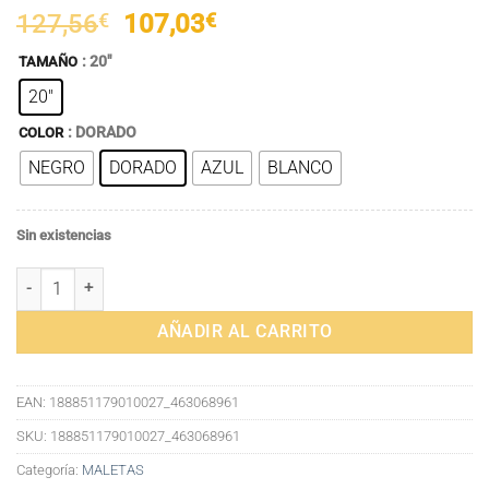
El
El
127,56
€
107,03
€
precio
precio
: 20"
TAMAÑO
original
actual
20"
era:
es:
127,56€.
107,03€.
: DORADO
COLOR
NEGRO
DORADO
AZUL
BLANCO
Sin existencias
Maleta Plegable 20 Pulgadas Código Cerradura PC Maleta Plegable P
AÑADIR AL CARRITO
EAN:
188851179010027_463068961
SKU:
188851179010027_463068961
Categoría:
MALETAS