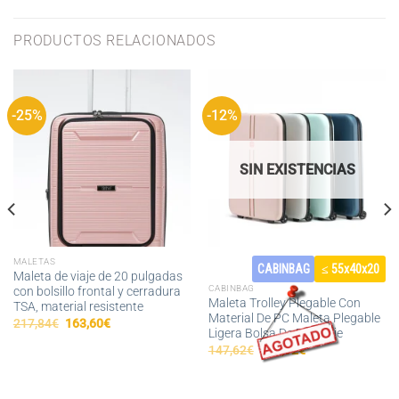
PRODUCTOS RELACIONADOS
-25%
-12%
SIN EXISTENCIAS
MALETAS
CABINBAG
≤ 55x40x20
Maleta de viaje de 20 pulgadas
CABINBAG
con bolsillo frontal y cerradura
Maleta Trolley Plegable Con
TSA, material resistente
Material De PC Maleta Plegable
El
El
217,84
€
163,60
€
Ligera Bolsa De Equipaje
precio
precio
original
actual
El
El
147,62
€
129,92
€
era:
es:
precio
precio
217,84€.
163,60€.
original
actual
era:
es:
147,62€.
129,92€.