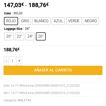
Rango
147,03
€
-
188,76
€
de
: ROJO
Color
precios:
ROJO
GRIS
BLANCO
AZUL
VERDE
NEGRO
desde
147,03€
: 26"
Luggage Size
hasta
20"
22"
24"
26"
188,76€
188,76
€
Maleta con ruedas universales para hombre y mujer, maleta con marc
AÑADIR AL CARRITO
EAN:
14:771#Red wine;200000389:200001610_21222232
SKU:
14:771#Red wine;200000389:200001610_21222232
Categoría:
MALETAS