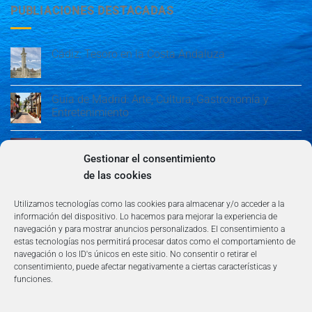
PUBLIACIONES DESTACADAS
Cádiz: Tesoro en la Costa Andaluza
Guía de Madrid: Arte, Cultura, Gastronomía y
Entretenimiento
Guía de Madrid: Arte, Cultura, Gastronomía y
Entretenimiento
Gestionar el consentimiento
de las cookies
Algeciras: Belleza en la Costa del Sol
Utilizamos tecnologías como las cookies para almacenar y/o acceder a la
información del dispositivo. Lo hacemos para mejorar la experiencia de
navegación y para mostrar anuncios personalizados. El consentimiento a
estas tecnologías nos permitirá procesar datos como el comportamiento de
navegación o los ID's únicos en este sitio. No consentir o retirar el
consentimiento, puede afectar negativamente a ciertas características y
funciones.
AVISO LEGAL
POLÍTICA DE PRIVACIDAD
TÉRMINOS Y CONDICIONES
NEWSLETTER
BLOG
CONTACTO