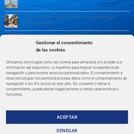
Guía de Madrid: Arte, Cultura, Gastronomía y
Entretenimiento
Guía de Madrid: Arte, Cultura, Gastronomía y
Entretenimiento
Gestionar el consentimiento
de las cookies
Algeciras: Belleza en la Costa del Sol
Utilizamos tecnologías como las cookies para almacenar y/o acceder a la
información del dispositivo. Lo hacemos para mejorar la experiencia de
navegación y para mostrar anuncios personalizados. El consentimiento a
estas tecnologías nos permitirá procesar datos como el comportamiento de
navegación o los ID's únicos en este sitio. No consentir o retirar el
consentimiento, puede afectar negativamente a ciertas características y
funciones.
AVISO LEGAL
POLÍTICA DE PRIVACIDAD
TÉRMINOS Y CONDICIONES
NEWSLETTER
BLOG
CONTACTO
Copyright 2026 ©
360group.es
ACEPTAR
DENEGAR