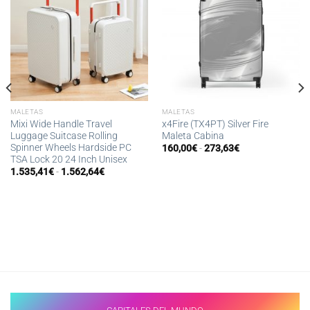
MALETAS
MALETAS
Mixi Wide Handle Travel
x4Fire (TX4PT) Silver Fire
Luggage Suitcase Rolling
Maleta Cabina
Spinner Wheels Hardside PC
Rango
160,00
€
-
273,63
€
de
TSA Lock 20 24 Inch Unisex
precios:
Rango
1.535,41
€
-
1.562,64
€
desde
de
160,00€
precios:
hasta
desde
273,63€
1.535,41€
hasta
1.562,64€