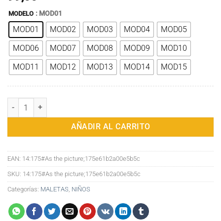
: MOD01
MODELO
MOD01
MOD02
MOD03
MOD04
MOD05
MOD06
MOD07
MOD08
MOD09
MOD10
MOD11
MOD12
MOD13
MOD14
MOD15
Disney-Carrito de viaje con ruedas para niños, Maleta de viaje de 1
AÑADIR AL CARRITO
EAN:
14:175#As the picture;175e61b2a00e5b5c
SKU:
14:175#As the picture;175e61b2a00e5b5c
Categorías:
MALETAS
,
NIÑOS