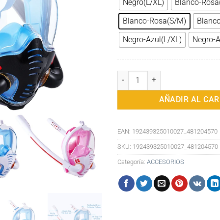
Negro(L/XL)
Blanco-Rosa
Blanco-Rosa(S/M)
Blanco
Negro-Azul(L/XL)
Negro-A
Gafas Tubo Doble Snorkeling Má
AÑADIR AL CAR
EAN:
192439325010027_481204570
SKU:
192439325010027_481204570
Categoría:
ACCESORIOS