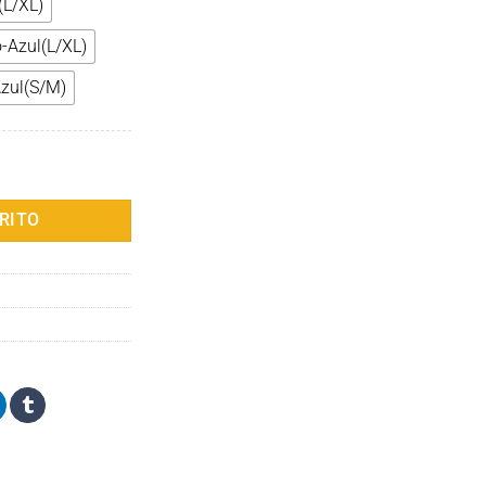
(L/XL)
-Azul(L/XL)
zul(S/M)
scara Gafas de Buceo Amplio Campo de Visión Silicona Completa Másc
RITO