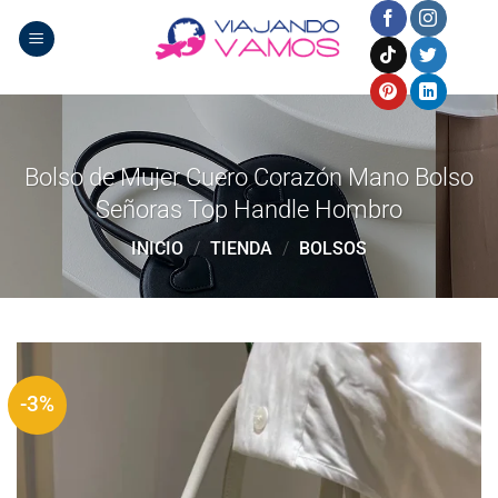
Saltar
al
contenido
Bolso de Mujer Cuero Corazón Mano Bolso
Señoras Top Handle Hombro
INICIO
/
TIENDA
/
BOLSOS
-3%