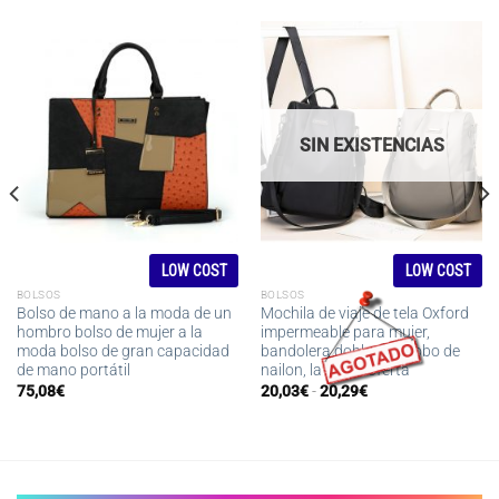
SIN EXISTENCIAS
LOW COST
LOW COST
BOLSOS
BOLSOS
Bolso de mano a la moda de un
Mochila de viaje de tela Oxford
hombro bolso de mujer a la
impermeable para mujer,
moda bolso de gran capacidad
bandolera doble antirrobo de
de mano portátil
nailon, la mejor oferta
Rango
75,08
€
20,03
€
-
20,29
€
de
precios:
desde
20,03€
hasta
20,29€