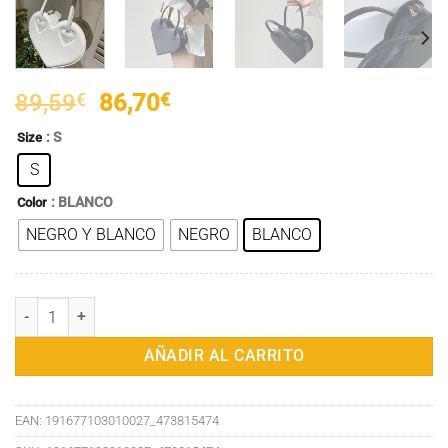
El
El
89,59
€
86,70
€
precio
precio
: S
Size
original
actual
S
era:
es:
89,59€.
86,70€.
: BLANCO
Color
NEGRO Y BLANCO
NEGRO
BLANCO
Bolso de Mujer Cuero Corazón Mano Bolso Señoras Top Handle Hom
AÑADIR AL CARRITO
EAN:
191677103010027_473815474