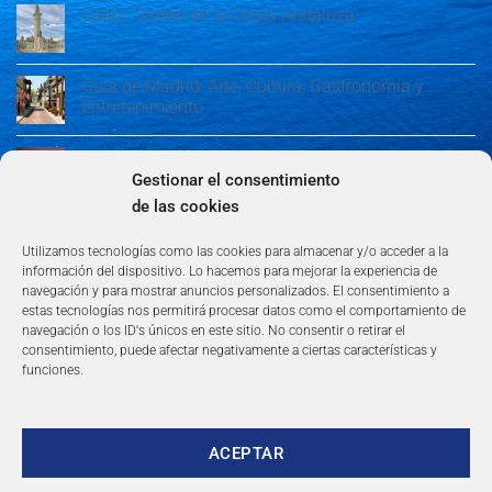
Cádiz: Tesoro en la Costa Andaluza
Guía de Madrid: Arte, Cultura, Gastronomía y
Entretenimiento
Guía de Madrid: Arte, Cultura, Gastronomía y
Entretenimiento
Gestionar el consentimiento
de las cookies
Algeciras: Belleza en la Costa del Sol
Utilizamos tecnologías como las cookies para almacenar y/o acceder a la
información del dispositivo. Lo hacemos para mejorar la experiencia de
navegación y para mostrar anuncios personalizados. El consentimiento a
estas tecnologías nos permitirá procesar datos como el comportamiento de
navegación o los ID's únicos en este sitio. No consentir o retirar el
consentimiento, puede afectar negativamente a ciertas características y
funciones.
AVISO LEGAL
POLÍTICA DE PRIVACIDAD
TÉRMINOS Y CONDICIONES
NEWSLETTER
BLOG
CONTACTO
Copyright 2026 ©
360group.es
ACEPTAR