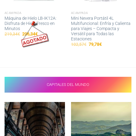
ACAMPADA
ACAMPADA
Máquina de Hielo LB-IK12A:
Mini Nevera Portátil 4L
Disfruta de Hielo Fresco en
Multifuncional: Enfría y Calienta
Minutos
para Viajes – Compacta y
Versátil para Todas las
El
El
219,34
€
206,34
€
precio
precio
Estaciones
original
actual
El
El
102,57
€
79,78
€
era:
es:
precio
precio
219,34€.
206,34€.
original
actual
era:
es:
102,57€.
79,78€.
CAPITALES DEL MUNDO