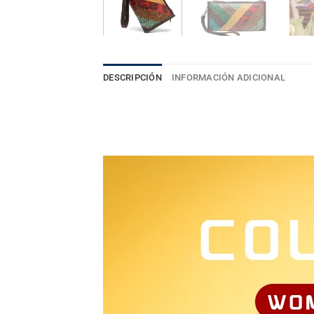
DESCRIPCIÓN
INFORMACIÓN ADICIONAL