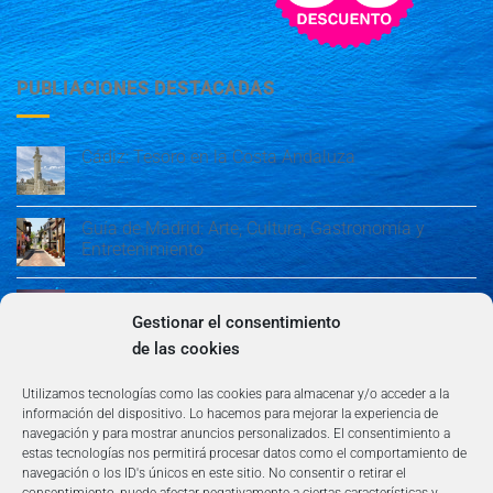
PUBLIACIONES DESTACADAS
Cádiz: Tesoro en la Costa Andaluza
Guía de Madrid: Arte, Cultura, Gastronomía y
Entretenimiento
Guía de Madrid: Arte, Cultura, Gastronomía y
Entretenimiento
Gestionar el consentimiento
de las cookies
Algeciras: Belleza en la Costa del Sol
Utilizamos tecnologías como las cookies para almacenar y/o acceder a la
información del dispositivo. Lo hacemos para mejorar la experiencia de
navegación y para mostrar anuncios personalizados. El consentimiento a
estas tecnologías nos permitirá procesar datos como el comportamiento de
navegación o los ID's únicos en este sitio. No consentir o retirar el
consentimiento, puede afectar negativamente a ciertas características y