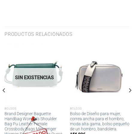
PRODUCTOS RELACIONADOS
SIN EXISTENCIAS
BOLSOS
BOLSOS
Brand Designer Baguette
Bolso de Diseño para mujer,
Handbag Women’s Shoulder
correa ancha para el hombro,
Bag Pu Leather Female
moda alta gama, bolso pequeño
Crossbody Bags Messenger
de un hombro, bandolera.
Women Fashion Underar Purse