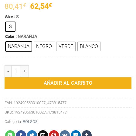
El
El
80,41
€
62,54
€
precio
precio
: S
Size
original
actual
S
era:
es:
80,41€.
62,54€.
: NARANJA
Color
NARANJA
NEGRO
VERDE
BLANCO
Bolso de Hombro Estilo Luna Invertida de Diseñador - Elegancia y V
AÑADIR AL CARRITO
EAN:
192490563010027_473815477
SKU:
192490563010027_473815477
Categoría:
BOLSOS