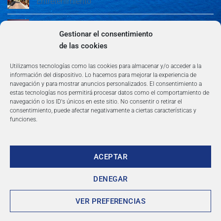
Entretenimiento
Guía de Madrid: Arte, Cultura, Gastronomía y
Entretenimiento
Gestionar el consentimiento
de las cookies
Algeciras: Belleza en la Costa del Sol
Utilizamos tecnologías como las cookies para almacenar y/o acceder a la
información del dispositivo. Lo hacemos para mejorar la experiencia de
navegación y para mostrar anuncios personalizados. El consentimiento a
estas tecnologías nos permitirá procesar datos como el comportamiento de
navegación o los ID's únicos en este sitio. No consentir o retirar el
consentimiento, puede afectar negativamente a ciertas características y
funciones.
AVISO LEGAL
POLÍTICA DE PRIVACIDAD
TÉRMINOS Y CONDICIONES
NEWSLETTER
BLOG
CONTACTO
Copyright 2026 ©
360group.es
ACEPTAR
DENEGAR
VER PREFERENCIAS