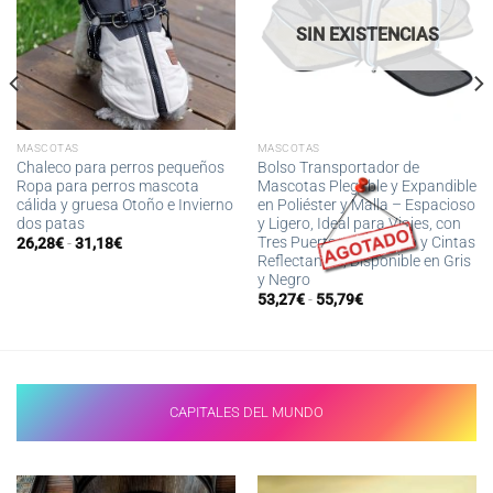
SIN EXISTENCIAS
MASCOTAS
MASCOTAS
Chaleco para perros pequeños
Bolso Transportador de
Ropa para perros mascota
Mascotas Plegable y Expandible
cálida y gruesa Otoño e Invierno
en Poliéster y Malla – Espacioso
dos patas
y Ligero, Ideal para Viajes, con
Tres Puertas de Acceso y Cintas
Rango
26,28
€
-
31,18
€
de
Reflectantes, Disponible en Gris
precios:
y Negro
desde
Rango
26,28€
53,27
€
-
55,79
€
de
hasta
precios:
31,18€
desde
53,27€
hasta
55,79€
CAPITALES DEL MUNDO