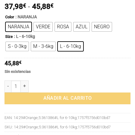
Rango
37,98
€
-
45,88
€
de
: NARANJA
Color
precios:
NARANJA
VERDE
ROSA
AZUL
NEGRO
desde
37,98€
: L - 6-10kg
Size
hasta
S - 0-3kg
M - 3-6kg
L - 6-10kg
45,88€
45,88
€
Sin existencias
Mochila de viaje portátil de doble hombro para exteriores, bolsa de 
AÑADIR AL CARRITO
EAN:
14:29#Orange;5:361386#L for 6-10kg;1757f5756d010bd7
SKU:
14:29#Orange;5:361386#L for 6-10kg;1757f5756d010bd7