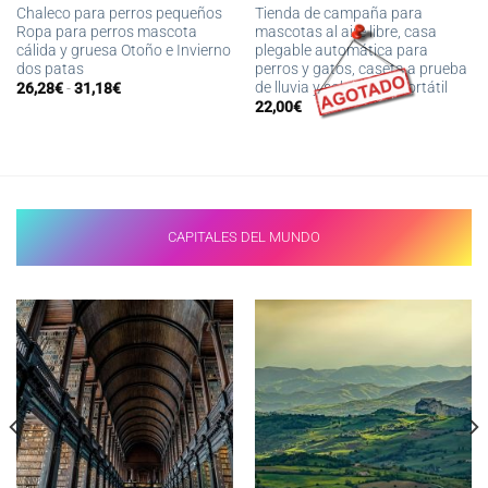
Chaleco para perros pequeños
Tienda de campaña para
Ropa para perros mascota
mascotas al aire libre, casa
cálida y gruesa Otoño e Invierno
plegable automática para
dos patas
perros y gatos, caseta a prueba
de lluvia y sol, caseta portátil
Rango
26,28
€
-
31,18
€
de
22,00
€
precios:
desde
26,28€
hasta
31,18€
CAPITALES DEL MUNDO