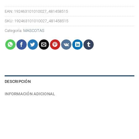
EAN:
192463101010027_481458515
SKU:
192463101010027_481458515
Categoría:
MASCOTAS
DESCRIPCIÓN
INFORMACIÓN ADICIONAL