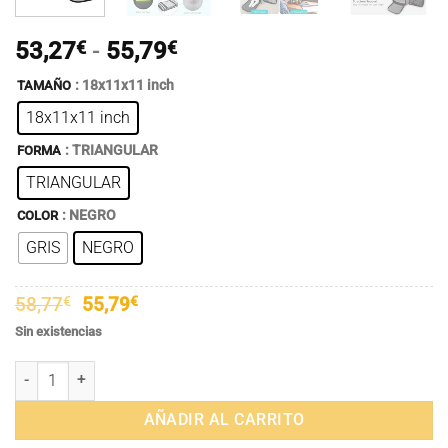
Rango
53,27
€
-
55,79
€
de
: 18x11x11 inch
TAMAÑO
precios:
18x11x11 inch
desde
53,27€
: TRIANGULAR
FORMA
hasta
TRIANGULAR
55,79€
: NEGRO
COLOR
GRIS
NEGRO
El
El
58,77
€
55,79
€
precio
precio
Sin existencias
original
actual
era:
es:
Bolso Transportador de Mascotas Plegable y Expandible en Poliéster y
58,77€.
55,79€.
AÑADIR AL CARRITO