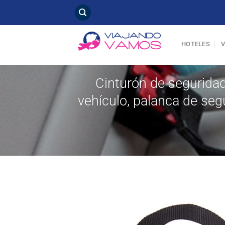
Saltar
al
contenido
HOTELES
Cinturón de seguridad
vehículo, palanca de segu