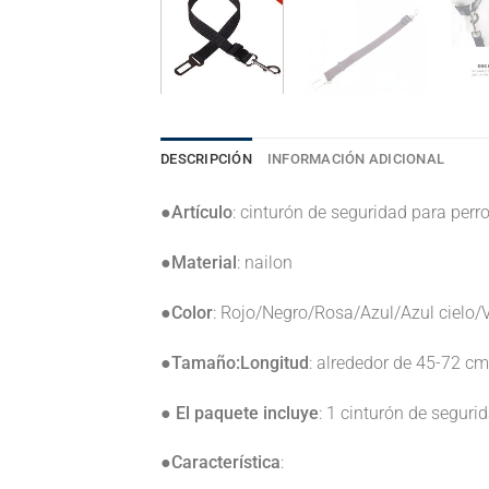
DESCRIPCIÓN
INFORMACIÓN ADICIONAL
●
Artículo
: cinturón de seguridad para perr
●
Material
: nailon
●
Color
: Rojo/Negro/Rosa/Azul/Azul cielo/
●
Tamaño:Longitud
: alrededor de 45-72 c
●
El paquete incluye
: 1 cinturón de segur
●
Característica
: