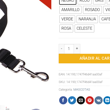
NEGRO
ROJO
GRIS
AMARILLO
ROSADO
VI
VERDE
NARANJA
CAF
ROSA
CELESTE
Cinturón de seguridad ajustable p
AÑADIR AL CAR
EAN:
14:193;1747f46d41aa00af
SKU:
14:193;1747f46d41aa00af
Categoría:
MASCOTAS