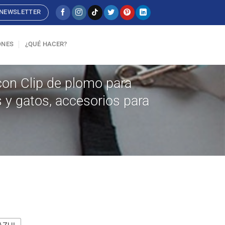
NEWSLETTER
ONES
¿QUÉ HACER?
con Clip de plomo para
s y gatos, accesorios para