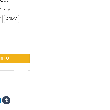
AZUL
OLETA
E
ARMY
ara perros y gatos, arnés con Clip de plomo para vehículo, palanca de s
RITO