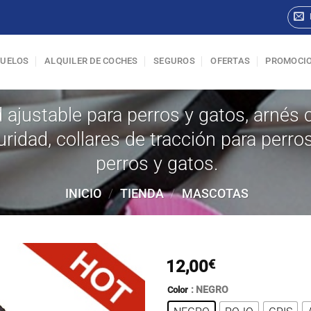
VUELOS
ALQUILER DE COCHES
SEGUROS
OFERTAS
PROMOCI
 ajustable para perros y gatos, arnés 
ridad, collares de tracción para perro
perros y gatos.
INICIO
/
TIENDA
/
MASCOTAS
12,00
€
: NEGRO
Color