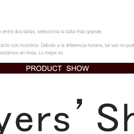
 entre dos tallas, selecciona la talla más grande.
tacto con nosotros. Debido a la diferencia horaria, tal vez no 
estamos en línea. Lo mejor es.