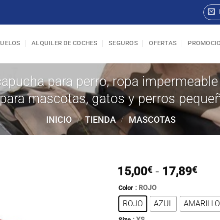
VUELOS
ALQUILER DE COCHES
SEGUROS
OFERTAS
PROMOCI
pucha para perro, ropa impermeable r
, para mascotas, gatos y perros peque
INICIO
/
TIENDA
/
MASCOTAS
Ran
15,00
€
-
17,89
€
de
: ROJO
Color
prec
ROJO
AZUL
AMARILLO
des
15,
: XS
Size