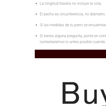
La longitud trasera no incluye la cola.
El pecho es circunferencia, no diámetro.
Si las medidas de tu perro se encuentran
Si tienes alguna pregunta, ponte en con
contestaremos lo antes posible cuando 