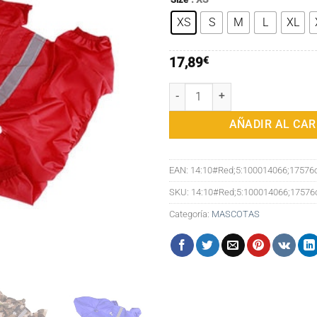
hast
XS
S
M
L
XL
17,
17,89
€
Chubasquero con capucha para per
AÑADIR AL CAR
EAN:
14:10#Red;5:100014066;1757
SKU:
14:10#Red;5:100014066;1757
Categoría:
MASCOTAS