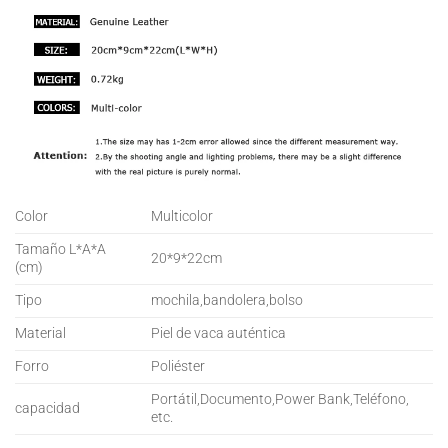
Color
Multicolor
Tamaño L*A*A
20*9*22cm
(cm)
Tipo
mochila,bandolera,bolso
Material
Piel de vaca auténtica
Forro
Poliéster
Portátil,Documento,Power Bank,Teléfono,
capacidad
etc.