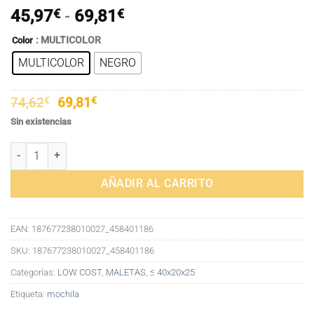
Rango
45,97
€
-
69,81
€
de
: MULTICOLOR
Color
precios:
MULTICOLOR
NEGRO
desde
45,97€
hasta
El
El
74,62
€
69,81
€
69,81€
precio
precio
Sin existencias
original
actual
era:
es:
Mochila de Cuero Genuino para Mujer - Impermeable, Ideal para Via
74,62€.
69,81€.
AÑADIR AL CARRITO
EAN:
187677238010027_458401186
SKU:
187677238010027_458401186
Categorías:
LOW COST
,
MALETAS
,
≤ 40x20x25
Etiqueta:
mochila