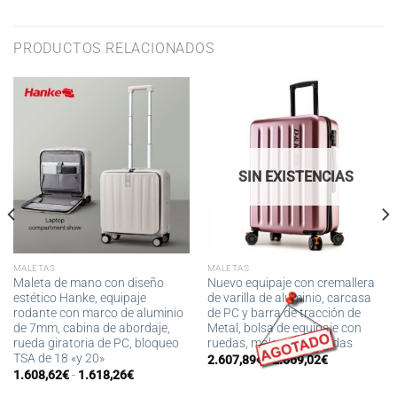
PRODUCTOS RELACIONADOS
SIN EXISTENCIAS
MALETAS
MALETAS
Maleta de mano con diseño
Nuevo equipaje con cremallera
estético Hanke, equipaje
de varilla de aluminio, carcasa
rodante con marco de aluminio
de PC y barra de tracción de
de 7mm, cabina de abordaje,
Metal, bolsa de equipaje con
rueda giratoria de PC, bloqueo
ruedas, maleta con ruedas
TSA de 18 «y 20»
Rango
2.607,89
€
-
2.669,02
€
de
Rango
1.608,62
€
-
1.618,26
€
precios:
de
desde
precios: