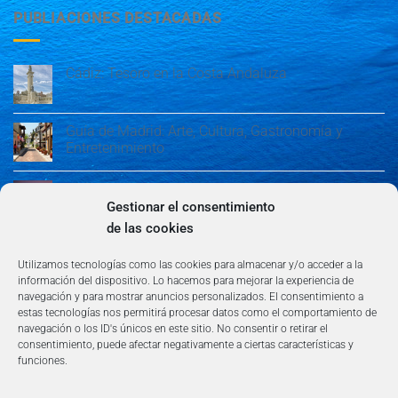
PUBLIACIONES DESTACADAS
Cádiz: Tesoro en la Costa Andaluza
Guía de Madrid: Arte, Cultura, Gastronomía y
Entretenimiento
Guía de Madrid: Arte, Cultura, Gastronomía y
Entretenimiento
Gestionar el consentimiento
de las cookies
Algeciras: Belleza en la Costa del Sol
Utilizamos tecnologías como las cookies para almacenar y/o acceder a la
información del dispositivo. Lo hacemos para mejorar la experiencia de
navegación y para mostrar anuncios personalizados. El consentimiento a
estas tecnologías nos permitirá procesar datos como el comportamiento de
navegación o los ID's únicos en este sitio. No consentir o retirar el
consentimiento, puede afectar negativamente a ciertas características y
funciones.
AVISO LEGAL
POLÍTICA DE PRIVACIDAD
TÉRMINOS Y CONDICIONES
NEWSLETTER
BLOG
CONTACTO