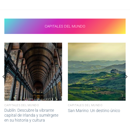
2.607,89€
desde
hasta
1.608,62€
2.669,02€
hasta
1.618,26€
CAPITALES DEL MUNDO
CAPITALES DEL MUNDO
CAPITALES DEL MUNDO
Dublín: Descubre la vibrante
San Marino: Un destino único
capital de Irlanda y sumérgete
en su historia y cultura