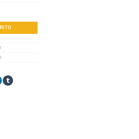
, maletín para mujer, maletín azul, rojo, marrón, acoplable a trolley, ca
RITO
8
8