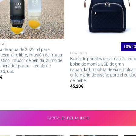
LLAS
LOW C
la de agua de 2022 ml para
LOW COST
es al aire libre, infusión de frutas
Bolsa de pañales de la marca Lequ
ástico, Infusor de bebida, zumo de
bolsa de momia USB de gran
 hervidor portátil, regalo de
capacidad, mochila de viaje, bolsa 
ad, 650
enfermería de diseño para el cuida
2
€
del bebé
45,20
€
CAPITALES DEL MUNDO