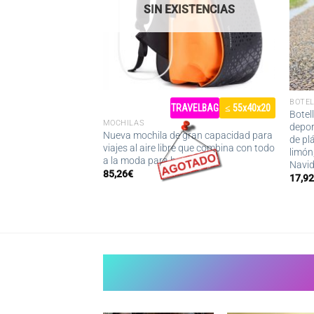
SIN EXISTENCIAS
BOTE
TRAVELBAG
≤ 55x40x20
ma plegable
Botel
MOCHILAS
a recién nacido cama
deport
Nueva mochila de gran capacidad para
 protección solar
de pl
viajes al aire libre que combina con todo
 cama infantil para
limón,
a la moda para hombres
aje
Navid
85,26
€
17,9