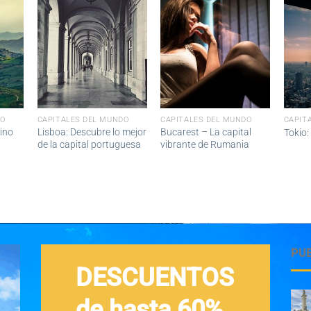
DO
CAPITALES DEL MUNDO
CAPITALES DEL MUNDO
CAPIT
ino
Lisboa: Descubre lo mejor
Bucarest – La capital
Tokio:
de la capital portuguesa
vibrante de Rumania
PU
DESCUENTOS
de hasta 60%