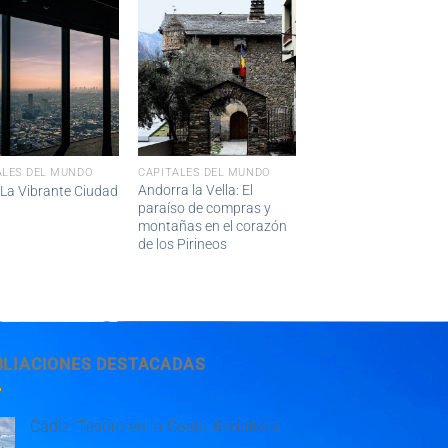
ALES DEL MUNDO
CAPITALES DEL MUNDO
Andorra la Vella: El
 La Vibrante Ciudad
paraíso de compras y
montañas en el corazón
de los Pirineos
BLIACIONES DESTACADAS
Cádiz: Tesoro en la Costa Andaluza