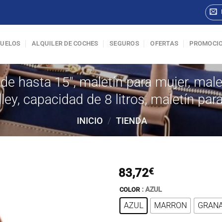
VUELOS
ALQUILER DE COCHES
SEGUROS
OFERTAS
PROMOCI
 de hasta 15″, maletín para mujer, malet
ley, capacidad de 8 litros, maletín para
INICIO
/
TIENDA
83,72
€
: AZUL
COLOR
AZUL
MARRON
GRAN