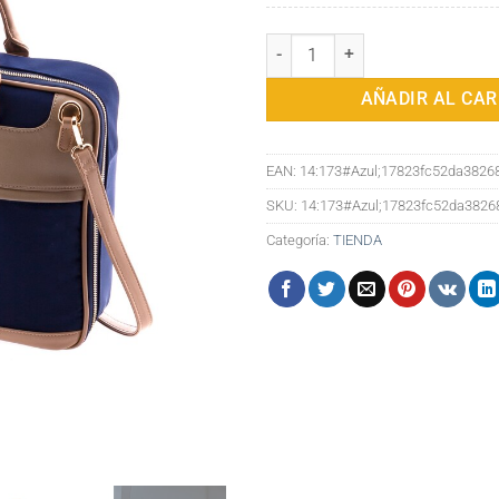
Maletín para portátil de hasta 15"
AÑADIR AL CAR
EAN:
14:173#Azul;17823fc52da3826
SKU:
14:173#Azul;17823fc52da3826
Categoría:
TIENDA