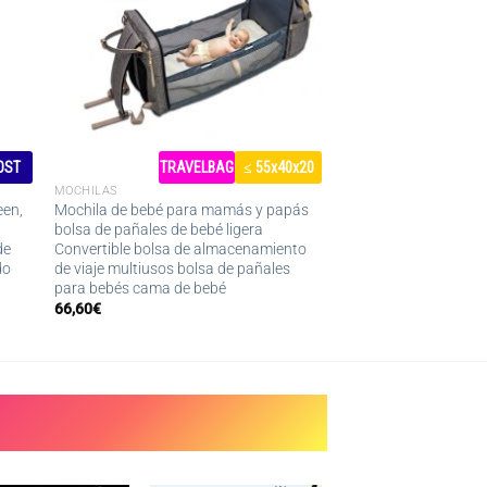
OST
TRAVELBAG
≤ 55x40x20
MOCHILAS
een,
Mochila de bebé para mamás y papás
bolsa de pañales de bebé ligera
de
Convertible bolsa de almacenamiento
do
de viaje multiusos bolsa de pañales
para bebés cama de bebé
66,60
€