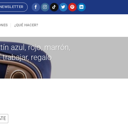
NEWSLETTER
ONES
¿QUÉ HACER?
ín azul, rojo, marrón,
 trabajar, regalo
ATE