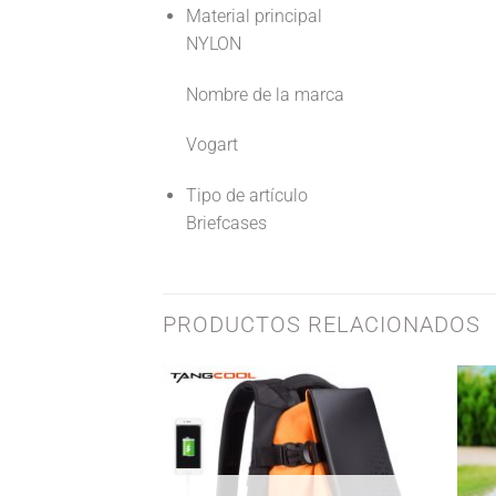
Material principal
NYLON
Nombre de la marca
Vogart
Tipo de artículo
Briefcases
PRODUCTOS RELACIONADOS