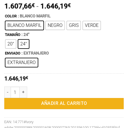
Rango
1.607,66
€
-
1.646,19
€
de
: BLANCO MARFIL
COLOR
precios:
BLANCO MARFIL
NEGRO
GRIS
VERDE
desde
1.607,66€
: 24"
TAMAÑO
hasta
20"
24"
1.646,19€
: EXTRANJERO
ENVIADO
EXTRANJERO
1.646,19
€
Maleta de mano Hanke con diseño innovador, equipaje de viaje de 20 
AÑADIR AL CARRITO
EAN:
14:771#Ivory
white;200000389:200001608;200007763:201336100;1776bcd10353f4cf