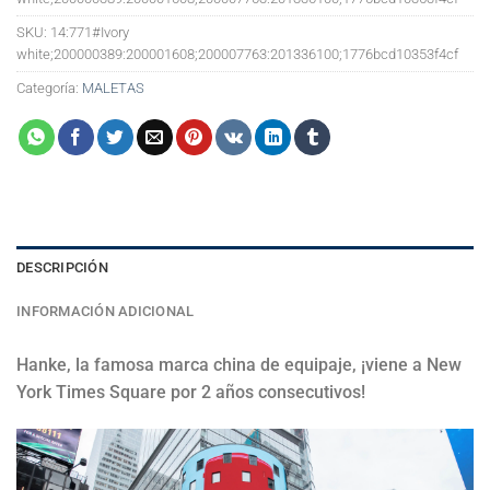
SKU:
14:771#Ivory
white;200000389:200001608;200007763:201336100;1776bcd10353f4cf
Categoría:
MALETAS
DESCRIPCIÓN
INFORMACIÓN ADICIONAL
Hanke, la famosa marca china de equipaje, ¡viene a New
York Times Square por 2 años consecutivos!