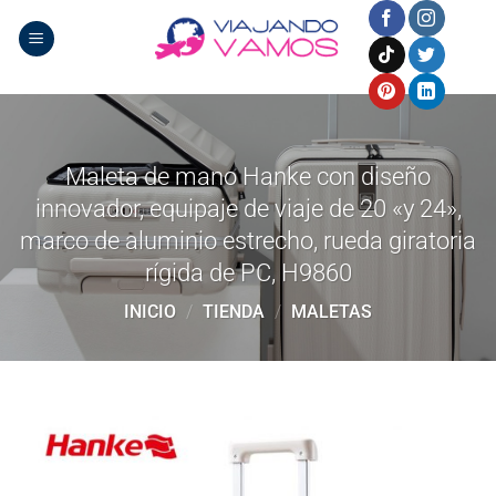
Saltar
al
contenido
Maleta de mano Hanke con diseño
innovador, equipaje de viaje de 20 «y 24»,
marco de aluminio estrecho, rueda giratoria
rígida de PC, H9860
INICIO
/
TIENDA
/
MALETAS