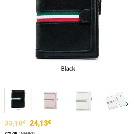
El
El
33,18
€
24,13
€
precio
precio
: NEGRO
COLOR