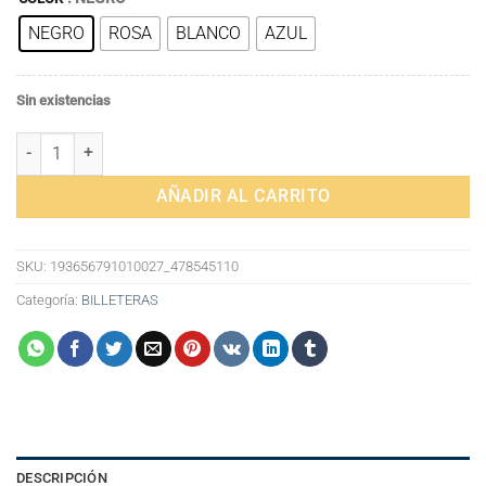
original
actual
NEGRO
ROSA
BLANCO
AZUL
era:
es:
33,18€.
24,13€.
Sin existencias
Cartera Mini Cute para Mujer - Elegancia y Funcionalidad en un Di
AÑADIR AL CARRITO
SKU:
193656791010027_478545110
Categoría:
BILLETERAS
DESCRIPCIÓN