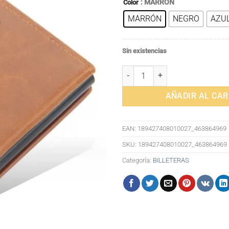
: MARRÓN
Color
original
actu
MARRÓN
NEGRO
AZU
era:
es:
37,16€.
27,8
Sin existencias
Aquí tienes un título largo que 
AÑADIR AL CAR
EAN:
189427408010027_463864969
SKU:
189427408010027_463864969
Categoría:
BILLETERAS