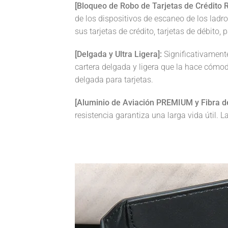
[Bloqueo de Robo de Tarjetas de Crédito R
de los dispositivos de escaneo de los lad
sus tarjetas de crédito, tarjetas de débito,
[Delgada y Ultra Ligera]:
Significativamente
cartera delgada y ligera que la hace cómod
delgada para tarjetas.
[Aluminio de Aviación PREMIUM y Fibra d
resistencia garantiza una larga vida útil.