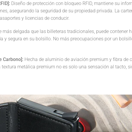
FID]:
Diseño de protección con bloqueo RFID, mantiene su informa
rones, asegurando la seguridad de su propiedad privada. La cart
 pasaportes y licencias de conducir.
 más delgada que las billeteras tradicionales, puede contener h
a y segura en su bolsillo. No más preocupaciones por un bolsill
e Carbono]:
Hecha de aluminio de aviación premium y fibra de ca
 La textura metálica premium no es solo una sensación al tacto, 