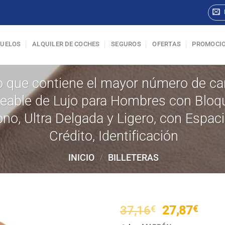
VUELOS
ALQUILER DE COCHES
SEGUROS
OFERTAS
PROMOCI
go que contiene el mayor número de cara
eable de Lujo para Hombres con Bloq
no, Ultra Delgada y Ligero, con Espaci
Crédito, Identificación
INICIO
/
BILLETERAS
El
El
37,16
€
27,87
€
precio
prec