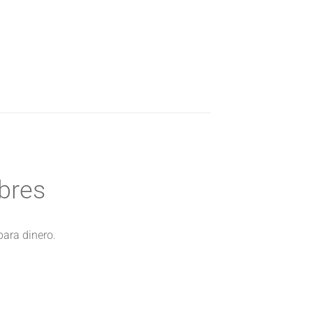
bres
 para dinero.